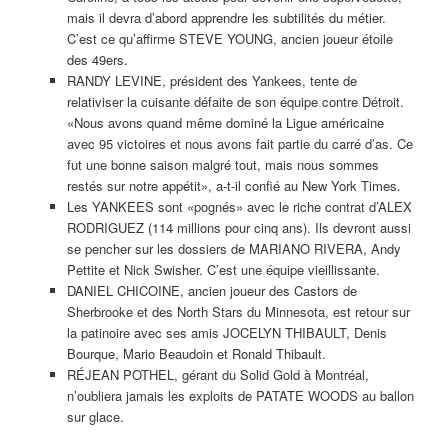
mais il devra d’abord apprendre les subtilités du métier.
C’est ce qu’affirme STEVE YOUNG, ancien joueur étoile
des 49ers.
RANDY LEVINE, président des Yankees, tente de
relativiser la cuisante défaite de son équipe contre Détroit.
«Nous avons quand même dominé la Ligue américaine
avec 95 victoires et nous avons fait partie du carré d’as. Ce
fut une bonne saison malgré tout, mais nous sommes
restés sur notre appétit», a-t-il confié au New York Times.
Les YANKEES sont «pognés» avec le riche contrat d’ALEX
RODRIGUEZ (114 millions pour cinq ans). Ils devront aussi
se pencher sur les dossiers de MARIANO RIVERA, Andy
Pettite et Nick Swisher. C’est une équipe vieillissante.
DANIEL CHICOINE, ancien joueur des Castors de
Sherbrooke et des North Stars du Minnesota, est retour sur
la patinoire avec ses amis JOCELYN THIBAULT, Denis
Bourque, Mario Beaudoin et Ronald Thibault.
RÉJEAN POTHEL, gérant du Solid Gold à Montréal,
n’oubliera jamais les exploits de PATATE WOODS au ballon
sur glace.