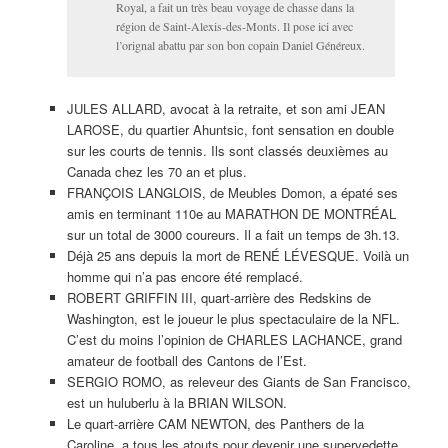
Royal, a fait un très beau voyage de chasse dans la
région de Saint-Alexis-des-Monts. Il pose ici avec
l’orignal abattu par son bon copain Daniel Généreux.
JULES ALLARD, avocat à la retraite, et son ami JEAN
LAROSE, du quartier Ahuntsic, font sensation en double
sur les courts de tennis. Ils sont classés deuxièmes au
Canada chez les 70 an et plus.
FRANÇOIS LANGLOIS, de Meubles Domon, a épaté ses
amis en terminant 110e au MARATHON DE MONTRÉAL
sur un total de 3000 coureurs. Il a fait un temps de 3h.13.
Déjà 25 ans depuis la mort de RENÉ LÉVESQUE. Voilà un
homme qui n’a pas encore été remplacé.
ROBERT GRIFFIN III, quart-arrière des Redskins de
Washington, est le joueur le plus spectaculaire de la NFL.
C’est du moins l’opinion de CHARLES LACHANCE, grand
amateur de football des Cantons de l’Est.
SERGIO ROMO, as releveur des Giants de San Francisco,
est un huluberlu à la BRIAN WILSON.
Le quart-arrière CAM NEWTON, des Panthers de la
Caroline, a tous les atouts pour devenir une supervedette,