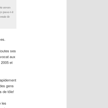
ble envers
o passe-t-il
ionale de
ces.
 toutes ses
 avocat aux
n 2005 et
rapidement
 des gens
 de tôle!
 les