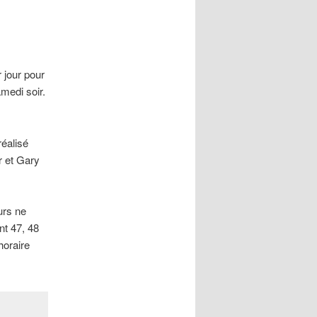
 jour pour
medi soir.
réalisé
r et Gary
urs ne
nt 47, 48
horaire