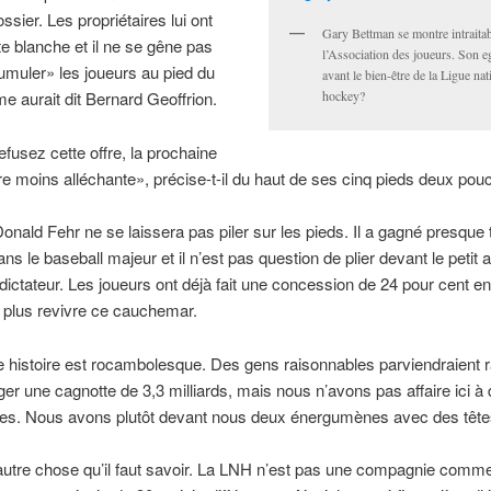
ssier. Les propriétaires lui ont
Gary Bettman se montre intraita
e blanche et il ne se gêne pas
l’Association des joueurs. Son eg
muler» les joueurs au pied du
avant le bien-être de la Ligue nat
 aurait dit Bernard Geoffrion.
hockey?
efusez cette offre, la prochaine
e moins alléchante», précise-t-il du haut de ses cinq pieds deux pou
Donald Fehr ne se laissera pas piler sur les pieds. Il a gagné presque
ans le baseball majeur et il n’est pas question de plier devant le petit
 dictateur. Les joueurs ont déjà fait une concession de 24 pour cent e
 plus revivre ce cauchemar.
e histoire est rocambolesque. Des gens raisonnables parviendraient 
ger une cagnotte de 3,3 milliards, mais nous n’avons pas affaire ici à
les. Nous avons plutôt devant nous deux énergumènes avec des têtes
 autre chose qu’il faut savoir. La LNH n’est pas une compagnie comme