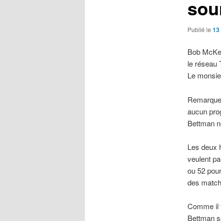
sou
Publié le
13
Bob McKenz
le réseau 
Le monsieu
Remarquez 
aucun prog
Bettman n
Les deux 
veulent pa
ou 52 pour
des matchs 
Comme il f
Bettman s