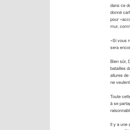
dans ce do
donné cart
pour «accu
mur, comme
«Si vous r
sera encor
Bien sûr, 
batailles d
allures de
ne veulent
Toute cett
à se parta
raisonnab
Il y a une