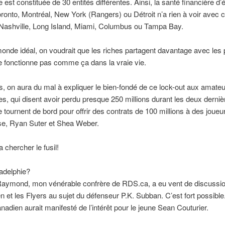
e est constituée de 30 entités différentes. Ainsi, la santé financière d
nto, Montréal, New York (Rangers) ou Détroit n’a rien à voir avec ce
 Nashville, Long Island, Miami, Columbus ou Tampa Bay.
nde idéal, on voudrait que les riches partagent davantage avec les
 fonctionne pas comme ça dans la vraie vie.
s, on aura du mal à expliquer le bien-fondé de ce lock-out aux amate
res, qui disent avoir perdu presque 250 millions durant les deux derniè
 tournent de bord pour offrir des contrats de 100 millions à des jou
se, Ryan Suter et Shea Weber.
 chercher le fusil!
ladelphie?
Raymond, mon vénérable confrère de RDS.ca, a eu vent de discussio
n et les Flyers au sujet du défenseur P.K. Subban. C’est fort possibl
anadien aurait manifesté de l’intérêt pour le jeune Sean Couturier.