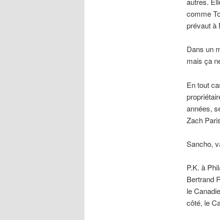
autres. Ell
comme Toro
prévaut à
Dans un mo
mais ça ne
En tout ca
propriétai
années, se
Zach Pari
Sancho, va
P.K. à Phi
Bertrand 
le Canadie
côté, le C