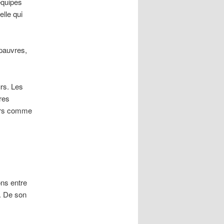
’équipes
lle qui
 pauvres,
urs. Les
res
eurs comme
ns entre
e. De son