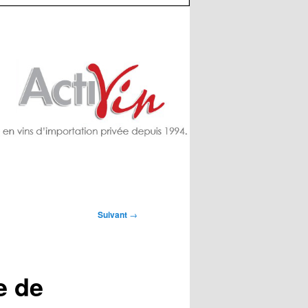
Suivant
→
e de