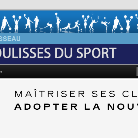
au: Les Coulisses du Sport
rs