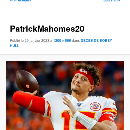
← Précédent
Suivant →
des
images
PatrickMahomes20
Publié le
29 janvier 2023
à
1200 × 800
dans
DÉCÈS DE BOBBY
HULL