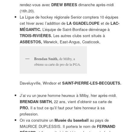
rendez-vous avec
DREW BREES
dimanche après-midi
(16h.20).
La Ligue de hockey régionale Senior comptera 10 équipes
cet hiver avec l’addition de
LA GUADELOUPE
et de
LAC-
MÉGANTIC.
L’équipe de Saint-Boniface déménage à
TROIS-RIVIÈRES.
Les autres clubs sont situés à
ASBESTOS,
Warwick, East-Angus, Coaticook,
Brendan Smith,
de Milby, a
obtenu sa carte de pro de la PGA.
Daveluyville, Windsor et
SAINT-PIERRE-LES-BECQUETS.
J’ai vu un jeune homme heureux à Milby, hier après-midi.
BRENDAN SMITH,
22 ans, vient d’obtenir sa carte de
PRO.
Il a tout ce qu’il faut pour faire honneur à sa
profession.
On va construire un
Musée du baseball
au pays de
MAURICE DUPLESSIS. Il portera le nom de
FERNAND