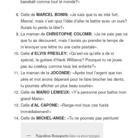
baseball comme tout le monde?»
Celle de
MARCEL BONIN:
«Je sais que tu es très fort,
Marcel, mais c’est quoi l’idée d’aller te battre avec un ours?
Aurais-tu perdu la tête?»
La maman de
CHRISTOPHE COLOMB:
«Je ne sais pas ce
que tu as découvert, mais t’aurais pu prendre le temps de
m’envoyer une lettre ou une carte postale».
Celle
d’ELVIS PRESLEY:
«Qu’est-ce qu’elle a de si
spécial, la guitare d’Hank Williams? Pourquoi tu ne joues
pas au cowboy comme tous les enfants?»
La maman de la
JOCONDE:
«Après tout l’argent que ton
père et moi avons dépensé pour te faire brocher les dents,
tu pourrais afficher un plus beau sourire».
Celle de
MARIO LEMIEUX:
«Y’a personne pour battre mon
grand Mario».
Celle
d’AL CAPONE:
«Range-moi tous ces fusils
immédiatement!»
Celle de
MICHEL-ANGE:
«Tu ne pourrais pas peinturer
Napoléon Bonaparte
dans sa pose typique.