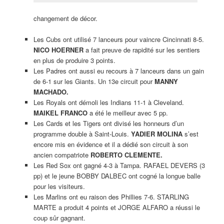
changement de décor.
Les Cubs ont utilisé 7 lanceurs pour vaincre Cincinnati 8-5.
NICO HOERNER
a fait preuve de rapidité sur les sentiers
en plus de produire 3 points.
Les Padres ont aussi eu recours à 7 lanceurs dans un gain
de 6-1 sur les Giants. Un 13e circuit pour
MANNY
MACHADO.
Les Royals ont démoli les Indians 11-1 à Cleveland.
MAIKEL FRANCO
a été le meilleur avec 5 pp.
Les Cards et les Tigers ont divisé les honneurs d’un
programme double à Saint-Louis.
YADIER MOLINA
s’est
encore mis en évidence et il a dédié son circuit à son
ancien compatriote
ROBERTO CLEMENTE.
Les Red Sox ont gagné 4-3 à Tampa. RAFAEL DEVERS (3
pp) et le jeune BOBBY DALBEC ont cogné la longue balle
pour les visiteurs.
Les Marlins ont eu raison des Phillies 7-6. STARLING
MARTE a produit 4 points et JORGE ALFARO a réussi le
coup sûr gagnant.