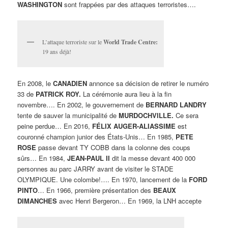
WASHINGTON
sont frappées par des attaques terroristes….
L’attaque terroriste sur le
World Trade Centre:
19 ans déjà!
En 2008, le
CANADIEN
annonce sa décision de retirer le numéro
33 de
PATRICK ROY.
La cérémonie aura lieu à la fin
novembre…. En 2002, le gouvernement de
BERNARD LANDRY
tente de sauver la municipalité de
MURDOCHVILLE.
Ce sera
peine perdue… En 2016,
FÉLIX AUGER-ALIASSIME
est
couronné champion junior des États-Unis… En 1985,
PETE
ROSE
passe devant TY COBB dans la colonne des coups
sûrs… En 1984,
JEAN-PAUL II
dit la messe devant 400 000
personnes au parc JARRY avant de visiter le STADE
OLYMPIQUE. Une colombe!…. En 1970, lancement de la
FORD
PINTO
… En 1966, première présentation des
BEAUX
DIMANCHES
avec Henri Bergeron… En 1969, la LNH accepte