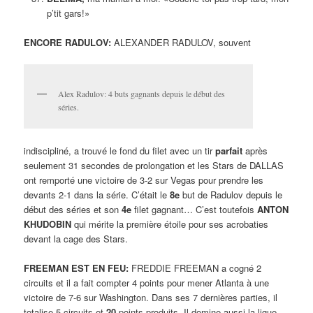
p’tit gars!»
ENCORE RADULOV:
ALEXANDER RADULOV, souvent
Alex Radulov: 4 buts gagnants depuis le début des
séries.
indiscipliné, a trouvé le fond du filet avec un tir
parfait
après
seulement 31 secondes de prolongation et les Stars de DALLAS
ont remporté une victoire de 3-2 sur Vegas pour prendre les
devants 2-1 dans la série. C’était le
8e
but de Radulov depuis le
début des séries et son
4e
filet gagnant… C’est toutefois
ANTON
KHUDOBIN
qui mérite la première étoile pour ses acrobaties
devant la cage des Stars.
FREEMAN EST EN FEU:
FREDDIE FREEMAN a cogné 2
circuits et il a fait compter 4 points pour mener Atlanta à une
victoire de 7-6 sur Washington. Dans ses 7 dernières parties, il
totalise 5 circuits et
20
points produits. Il domine aussi la ligue