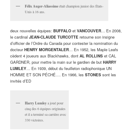
Félix Auger-Aliassime
était champion junior des États-
Unis à 16 ans.
deux nouvelles équipes:
BUFFALO
et
VANCOUVER
… En 2008,
le cardinal
JEAN-CLAUDE TURCOTTE
retourne son insigne
d’officier de l’Ordre du Canada pour contester la nomination du
docteur
HENRY MORGENTALER
… En 1952, les Maple Leafs
cèdent 4 joueurs aux Blackhawks, dont
AL ROLLINS
et CAL
GARDNER, pour mettre la main sur le gardien de but
HARRY
LUMLEY
… En 1939, début du feuilleton radiophonique UN
HOMME ET SON PÉCHÉ…. En 1966, les
STONES
sont les
invités d’ED
Harry Lumley
a joué pour
cinq des 6 équipes originales
et il a terminé sa carrière avec
330 victoires.