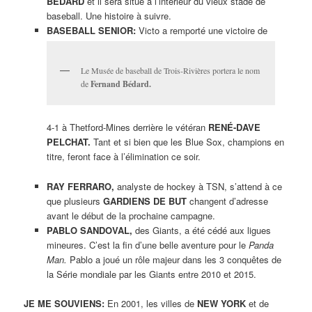
BÉDARD
et il sera situé à l’intérieur du vieux stade de
baseball. Une histoire à suivre.
BASEBALL SENIOR:
Victo a remporté une victoire de
Le Musée de baseball de Trois-Rivières portera le nom
de
Fernand Bédard.
4-1 à Thetford-Mines derrière le vétéran
RENÉ-DAVE
PELCHAT.
Tant et si bien que les Blue Sox, champions en
titre, feront face à l’élimination ce soir.
RAY FERRARO,
analyste de hockey à TSN, s’attend à ce
que plusieurs
GARDIENS DE BUT
changent d’adresse
avant le début de la prochaine campagne.
PABLO SANDOVAL,
des Giants, a été cédé aux ligues
mineures. C’est la fin d’une belle aventure pour le
Panda
Man.
Pablo a joué un rôle majeur dans les 3 conquêtes de
la Série mondiale par les Giants entre 2010 et 2015.
JE ME SOUVIENS:
En 2001, les villes de
NEW YORK
et de