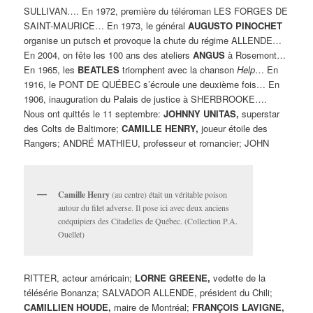
SULLIVAN…. En 1972, première du téléroman LES FORGES DE
SAINT-MAURICE… En 1973, le général
AUGUSTO PINOCHET
organise un putsch et provoque la chute du régime ALLENDE…
En 2004, on fête les 100 ans des ateliers
ANGUS
à Rosemont…
En 1965, les
BEATLES
triomphent avec la chanson
Help
… En
1916, le PONT DE QUÉBEC s’écroule une deuxième fois… En
1906, inauguration du Palais de justice à SHERBROOKE….
Nous ont quittés le 11 septembre:
JOHNNY UNITAS,
superstar
des Colts de Baltimore;
CAMILLE HENRY,
joueur étoile des
Rangers; ANDRÉ MATHIEU, professeur et romancier; JOHN
Camille Henry
(au centre) était un véritable poison
autour du filet adverse. Il pose ici avec deux anciens
coéquipiers des Citadelles de Québec. (Collection P.A.
Ouellet)
RITTER, acteur américain;
LORNE GREENE,
vedette de la
télésérie Bonanza; SALVADOR ALLENDE, président du Chili;
CAMILLIEN HOUDE,
maire de Montréal;
FRANÇOIS LAVIGNE,