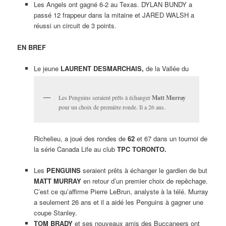
Les Angels ont gagné 6-2 au Texas. DYLAN BUNDY a
passé 12 frappeur dans la mitaine et JARED WALSH a
réussi un circuit de 3 points.
EN BREF
Le jeune
LAURENT DESMARCHAIS,
de la Vallée du
Les Penguins seraient prêts à échanger
Matt Murray
pour un choix de première ronde. Il a 26 ans.
Richelieu, a joué des rondes de
62
et 67 dans un tournoi de
la série Canada Life au club
TPC TORONTO.
Les
PENGUINS
seraient prêts à échanger le gardien de but
MATT MURRAY
en retour d’un premier choix de repêchage.
C’est ce qu’affirme Pierre LeBrun, analyste à la télé. Murray
a seulement 26 ans et il a aidé les Penguins à gagner une
coupe Stanley.
TOM BRADY
et ses nouveaux amis des Buccaneers ont