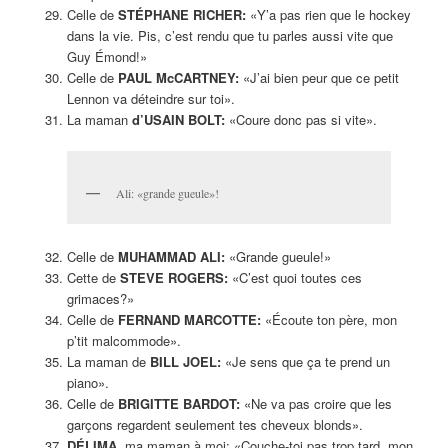
Celle de
STÉPHANE RICHER:
«Y’a pas rien que le hockey
dans la vie. Pis, c’est rendu que tu parles aussi vite que
Guy Émond!»
Celle de
PAUL McCARTNEY:
«J’ai bien peur que ce petit
Lennon va déteindre sur toi».
La maman
d’USAIN BOLT:
«Coure donc pas si vite».
Ali: «grande gueule»!
Celle de
MUHAMMAD ALI:
«Grande gueule!»
Cette de
STEVE ROGERS:
«C’est quoi toutes ces
grimaces?»
Celle de
FERNAND MARCOTTE:
«Écoute ton père, mon
p’tit malcommode».
La maman de
BILL JOEL:
«Je sens que ça te prend un
piano».
Celle de
BRIGITTE BARDOT:
«Ne va pas croire que les
garçons regardent seulement tes cheveux blonds».
DÉLIMA,
ma maman à moi: «Couche-toi pas trop tard, mon