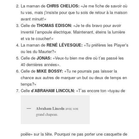
La maman de
CHRIS CHELIOS:
«Je me fiche de savoir où
tu vas, mais j’insiste pour que tu sois de retour à la maison
avant minuit!»
Celle de
THOMAS EDISON:
«Je te dis bravo pour avoir
inventé l’ampoule électrique. Maintenant, éteins la lumière
et va te coucher!»
La maman de
RENÉ LÉVESQUE:
«Tu préfères les Player’s
ou les du Maurier?»
Celle de
JONAS:
«Veux-tu bien me dire où t’as passé les
40 dernières années».
Celle de
MIKE BOSSY:
«Tu ne pourrais pas laisser la
chance aux autres de marquer un but ou deux de temps en
temps?»
Celle
d’ABRAHAM LINCOLN:
«T’as encore ton «tuyau de
Abraham Lincoln
avec son
grand chapeau.
poêle» sur la tête. Pourquoi ne pas porter une casquette de