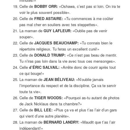
minutes!»
Celle de
BOBBY ORR:
«Oshawa, c’est pas si loin. On ira te
voir le plus souvent possible».
Celle de
FRED ASTAIRE:
«Tu commences à me coûter
pas mal cher en souliers avec tes steppettes».
La maman de
GUY LAFLEUR:
«Oublie pas de venir
souper».
Celle de
JACQUES BEAUCHAMP:
«Tu connais bien le
répertoire religieux. Tu feras un excellent curé!»
Celle de
DONALD TRUMP:
«Ce n’est pas beau de mentir.
Tu n’iras pas loin dans la vie avec tous ces mensonges».
Celle
d’ÉRIC SALVAIL:
«Arrête donc de courir après tout
ce qui bouge!»
La maman de
JEAN BÉLIVEAU:
«N’oublie jamais
l’importance du respect et de la discipline. Ça va te servir
toute ta vie».
Celle de
TIGER WOODS:
«Pourquoi as-tu autant de photos
de Jack Nicklaus dans ta chambre?»
Celle de
BILL LEE:
«Plus ça va et plus t’as l’air d’un gars
qui vient d’une autre planète».
La maman de
BERNARD LANDRY:
«Maudit que t’as l’air
indépendant!»