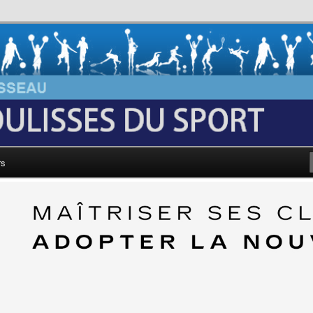
au: Les Coulisses du Sport
rs