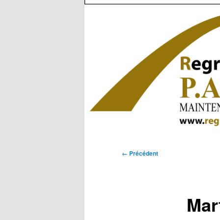
Navigation
← Précédent
des
images
Mar