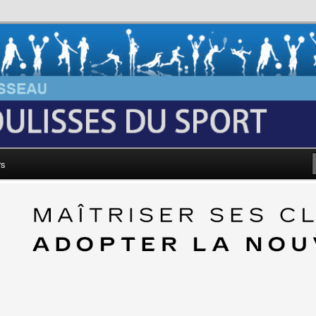
au: Les Coulisses du Sport
rs