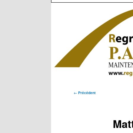
Navigation
← Précédent
des
images
Mat