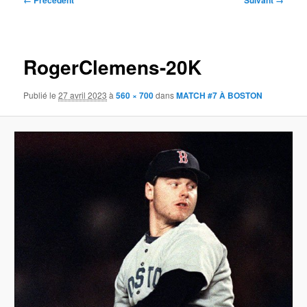
← Précédent
Suivant →
des
images
RogerClemens-20K
Publié le
27 avril 2023
à
560 × 700
dans
MATCH #7 À BOSTON