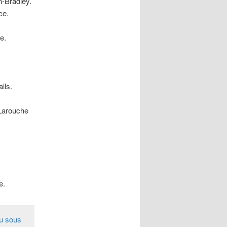
-Bradley.
ce.
e.
lls.
Larouche
e.