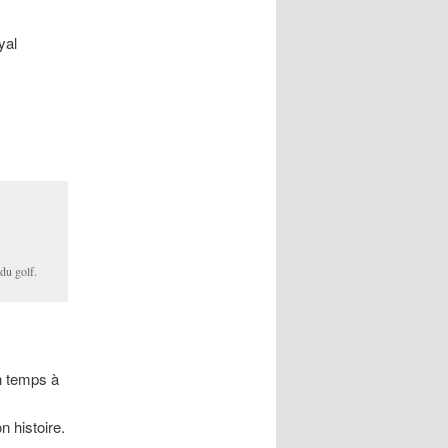
yal
du golf.
.
 temps à
 histoire.