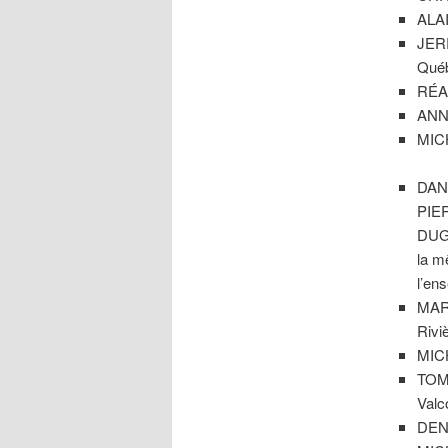
ALAI
JERR
Qué
RÉAL
ANNI
MICH
DAN
PIE
DUG
la m
l’en
MAR
Rivi
MICH
TOM 
Valc
DENI