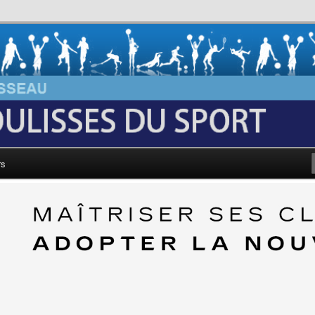
au: Les Coulisses du Sport
rs