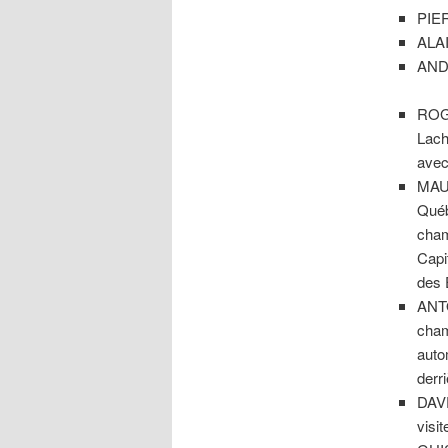
PIER
ALA
ANDR
ROG
Lach
avec
MAU
Québ
cham
Capi
des 
ANT
cham
auto
derri
DAV
visi