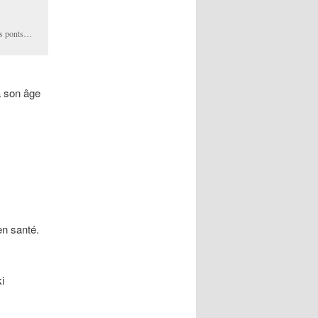
les ponts…
 son âge
n santé.
i