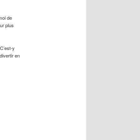
moi de
ur plus
 C’est-y
ivertir en