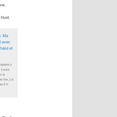
ans.
 Huot.
ipation à
 Lucien
s la
 fois, j’ai
oto P.Y.