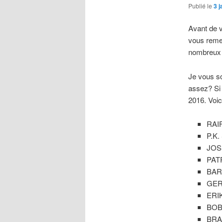
Publié le
3 
Avant de v
vous remer
nombreux à
Je vous so
assez? Si 
2016. Voic
RAIF
P.K.
JOSÉ
PATR
BARR
GER
ERIK
BOB 
BRAD