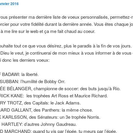
janvier 2016
ous présenter ma dernière liste de voeux personnalisés, permettez-
cier pour votre fidélité durant la dernière année. Vous êtes chaque jo
 me lire sur le web et ça me fait chaud au coeur.
uhaite tout ce que vous désirez, plus le paradis à la fin de vos jours.
Dieu le veut, je continuerai de mon mieux à vous informer à de vous d
i donc les derniers voeux:
 BADAWI: la liberté.
 SUBBAN: l’humilité de Bobby Orr.
E BÉLANGER, championne de soccer: des buts jusqu’à Rio.
ICK KANE: les trophées Art Ross et Maurice Richard.
Y TROTZ, des Capitals: le Jack Adams.
ARD GALLANT, des Panthers: la même chose.
 KARLSSON, des Sénateurs: un 3e trophée Norris.
HARTLEY: d’autres Johnny Gaudreau.
 MARCHAND: quand tu vis par l’épée, tu meurs par l’épée.