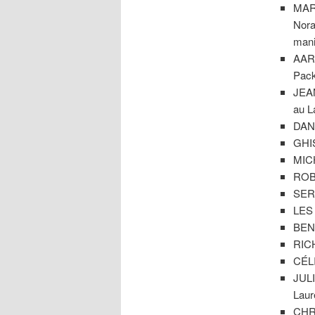
MAR
Nora
mani
AAR
Pack
JEAN
au L
DANI
GHIS
MICH
ROBE
SERG
LES 
BEN 
RICH
CÉLI
JULI
Laur
CHRI