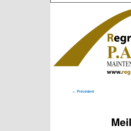
Navigation
←
Précédent
des
articles
Meil