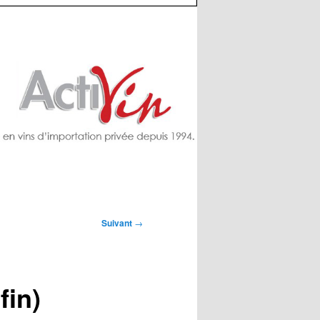
Suivant
→
fin)