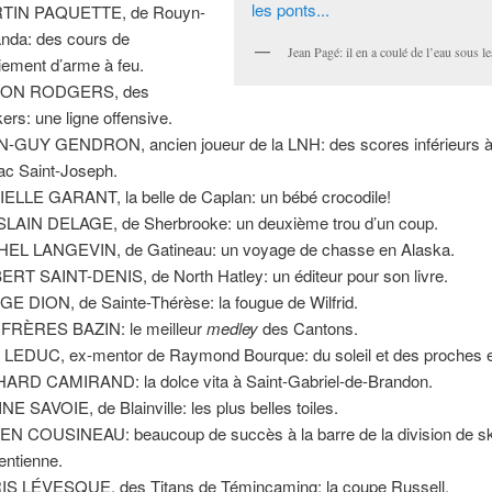
TIN PAQUETTE, de Rouyn-
nda: des cours de
Jean Pagé: il en a coulé de l’eau sous 
ement d’arme à feu.
ON RODGERS, des
ers: une ligne offensive.
-GUY GENDRON, ancien joueur de la LNH: des scores inférieurs à
ac Saint-Joseph.
ELLE GARANT, la belle de Caplan: un bébé crocodile!
LAIN DELAGE, de Sherbrooke: un deuxième trou d’un coup.
EL LANGEVIN, de Gatineau: un voyage de chasse en Alaska.
RT SAINT-DENIS, de North Hatley: un éditeur pour son livre.
E DION, de Sainte-Thérèse: la fougue de Wilfrid.
FRÈRES BAZIN: le meilleur
medley
des Cantons.
LEDUC, ex-mentor de Raymond Bourque: du soleil et des proches e
ARD CAMIRAND: la dolce vita à Saint-Gabriel-de-Brandon.
NE SAVOIE, de Blainville: les plus belles toiles.
EN COUSINEAU: beaucoup de succès à la barre de la division de sk
entienne.
S LÉVESQUE, des Titans de Témincaming: la coupe Russell.