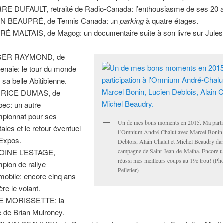
RE DUFAULT, retraité de Radio-Canada: l’enthousiasme de ses 20 
IN BEAUPRÉ, de Tennis Canada: un
parking
à quatre étages.
É MALTAIS, de Magog: un documentaire suite à son livre sur Jules
ER RAYMOND, de
enaie: le tour du monde
 sa belle Abitibienne.
RICE DUMAS, de
ec: un autre
pionnat pour ses
Un de mes bons moments en 2015. Ma partic
tales et le retour éventuel
l’Omnium André-Chalut avec Marcel Bonin,
Expos.
Deblois, Alain Chalut et Michel Beaudry dan
OINE L’ESTAGE,
campagne de Saint-Jean-de-Matha. Encore une
réussi mes meilleurs coups au 19e trou! (Ph
pion de rallye
Pelletier)
mobile: encore cinq ans
ère le volant.
E MORISSETTE: la
te de Brian Mulroney.