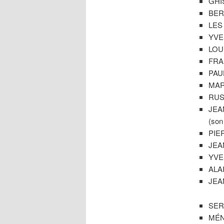
GHIS
BERN
LES 
YVES
LOU
FRAN
PAUL
MARC
RUSS
JEAN
(son
PIER
JEAN
YVES
ALAI
JEAN
SER
MÉNI