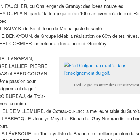
N FAUCHER, du Challenger de Granby: des idées nouvelles.
Y DUPLAIN: garder la forme jusqu’au 100e anniversaire du club Ro
bec.
 SALVAS, de Saint-Jean-de-Matha: juste la santé.
E BENAYOUN, de Groupe Idéal: la réalisation de 60% de tes rêves.
EL CORMIER: un retour en force au club Godefroy.
IEL LANGEVIN,
RRE LALLIER, PIERRE
AS et FRED COLGAN:
ême passion pour
Fred Colgan: un maître dans l’enseignement 
seignement du golf.
C BUREAU, de Trois-
ères: un micro.
EL DE VILLEMURE, de Coteau-du-Lac: la meilleure table du Suroît
LABRECQUE, Jocelyn Mayette, Richard et Guy Normandin: du bon
ourt.
S LÉVESQUE, du Tour cycliste de Beauce: le meilleur peloton de son