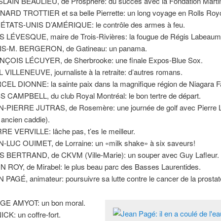
LAIN BEAULIEU, de Prosphère: du succès avec la Fondation Martin
ARD TROTTIER et sa belle Pierrette: un long voyage en Rolls Roy
ÉTATS-UNIS D’AMÉRIQUE: le contrôle des armes à feu.
 LÉVESQUE, maire de Trois-Rivières: la fougue de Régis Labeaum
IS-M. BERGERON, de Gatineau: un panama.
ÇOIS LÉCUYER, de Sherbrooke: une finale Expos-Blue Sox.
 VILLENEUVE, journaliste à la retraite: d’autres romans.
EL DIONNE: la sainte paix dans la magnifique région de Niagara Fa
 CAMPBELL, du club Royal Montréal: le bon tertre de départ.
-PIERRE JUTRAS, de Rosemère: une journée de golf avec Pierre 
 ancien caddie).
RE VERVILLE: lâche pas, t’es le meilleur.
-LUC OUIMET, de Lorraine: un «milk shake» à six saveurs!
 BERTRAND, de CKVM (Ville-Marie): un souper avec Guy Lafleur.
N ROY, de Mirabel: le plus beau parc des Basses Laurentides.
 PAGÉ, animateur: poursuivre sa lutte contre le cancer de la prostat
GE AMYOT: un bon moral.
CK: un coffre-fort.