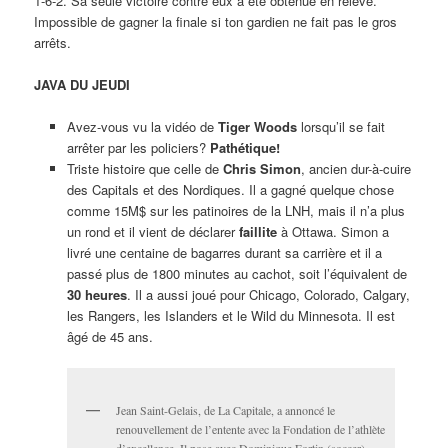
1-6-2. Sa seule victoire contre eux a été obtenue en relève.
Impossible de gagner la finale si ton gardien ne fait pas le gros
arrêts.
JAVA DU JEUDI
Avez-vous vu la vidéo de
Tiger Woods
lorsqu’il se fait
arrêter par les policiers?
Pathétique!
Triste histoire que celle de
Chris Simon
, ancien dur-à-cuire
des Capitals et des Nordiques. Il a gagné quelque chose
comme 15M$ sur les patinoires de la LNH, mais il n’a plus
un rond et il vient de déclarer
faillite
à Ottawa. Simon a
livré une centaine de bagarres durant sa carrière et il a
passé plus de 1800 minutes au cachot, soit l’équivalent de
30 heures
. Il a aussi joué pour Chicago, Colorado, Calgary,
les Rangers, les Islanders et le Wild du Minnesota. Il est
âgé de 45 ans.
Jean Saint-Gelais, de La Capitale, a annoncé le
renouvellement de l’entente avec la Fondation de l’athlète