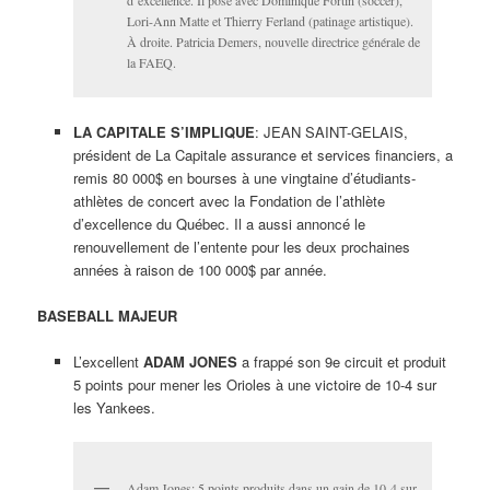
d’excellence. Il pose avec Dominique Fortin (soccer),
Lori-Ann Matte et Thierry Ferland (patinage artistique).
À droite. Patricia Demers, nouvelle directrice générale de
la FAEQ.
LA CAPITALE S’IMPLIQUE
: JEAN SAINT-GELAIS,
président de La Capitale assurance et services financiers, a
remis 80 000$ en bourses à une vingtaine d’étudiants-
athlètes de concert avec la Fondation de l’athlète
d’excellence du Québec. Il a aussi annoncé le
renouvellement de l’entente pour les deux prochaines
années à raison de 100 000$ par année.
BASEBALL MAJEUR
L’excellent
ADAM JONES
a frappé son 9e circuit et produit
5 points pour mener les Orioles à une victoire de 10-4 sur
les Yankees.
Adam Jones: 5 points produits dans un gain de 10-4 sur