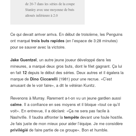
de 20-7 dans les séries de la coupe
Stanley avec une moyenne de buts
alloués inférieure à 2.0
Ce qui devait arriver arriva. En début de troisième, les Penguins
ont marqué
trois buts rapides
(en l’espace de 3:28 minutes)
pour se sauver avec la victoire.
Jake Guentzel
, un autre jeune joueur développé dans les
mineures, a marqué deux gros buts, dont le filet gagnant. Ça lui
en fait
12
depuis le début des séries. Deux autres et il égalera la
marque de
Dino Ciccarelli
(1981) pour une recrue. «C’est
amusant de le voir faire», a dit le vétéran Kunitz.
Revenons à Murray. Rarement a-t-on vu un jeune gardien aussi
calme
. Il a confiance en ses moyens et il bloque «tout ce qu’il
voit». En entrevue, il a déclaré: «Ça ne sera pas facile à
Nashville. Il faudra affronter la
tempête
devant une foule hostile.
Je fais juste de mon mieux pour aider l’équipe. Je me considère
privilégié
de faire partie de ce groupe». Bon et humble.