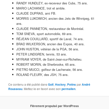
RANDY HUNDLEY, ex-receveur des Cubs, 75 ans.
MARIO LACHANCE, trot et amble.
CLAUDE DUPRAS, ami FB.
MORRIS LUKOWICH, ancien des Jets de Winnipeg, 61
ans.
CLAUDE PANNETON, restaurateur de Montréal.
TOM SNEVA, sport automobile, 69 ans.
RÉJEAN COUILLARD, sportif de Laval, 74 ans.
BRAD WILKERSON, ancien des Expos, 40 ans.
JOHN HUSTON, vétéran de la PGA, 56 ans.
PETER LINDGREN, tennis, 53 ans.
MYRIAM VOYER, de Saint-Jean-sur-Richelieu.
ROBERT MORIN, de Sherbrooke, 65 ans.
PIETRO MUCCI, golfeur de Lachenaie, 56 ans.
ROLAND FLEURY, des JSH, 75 ans.
Ce contenu a été publié dans
Golf
,
Hockey
,
Potins
par
André
Rousseau
. Mettez-le en favori avec son
permalien
.
Fièrement propulsé par WordPress