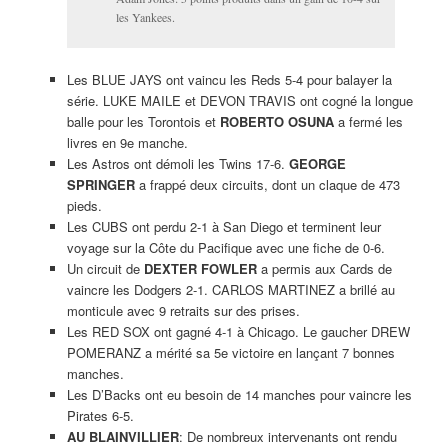
les Yankees.
Les BLUE JAYS ont vaincu les Reds 5-4 pour balayer la
série. LUKE MAILE et DEVON TRAVIS ont cogné la longue
balle pour les Torontois et
ROBERTO OSUNA
a fermé les
livres en 9e manche.
Les Astros ont démoli les Twins 17-6.
GEORGE
SPRINGER
a frappé deux circuits, dont un claque de 473
pieds.
Les CUBS ont perdu 2-1 à San Diego et terminent leur
voyage sur la Côte du Pacifique avec une fiche de 0-6.
Un circuit de
DEXTER FOWLER
a permis aux Cards de
vaincre les Dodgers 2-1. CARLOS MARTINEZ a brillé au
monticule avec 9 retraits sur des prises.
Les RED SOX ont gagné 4-1 à Chicago. Le gaucher DREW
POMERANZ a mérité sa 5e victoire en lançant 7 bonnes
manches.
Les D’Backs ont eu besoin de 14 manches pour vaincre les
Pirates 6-5.
AU BLAINVILLIER
: De nombreux intervenants ont rendu