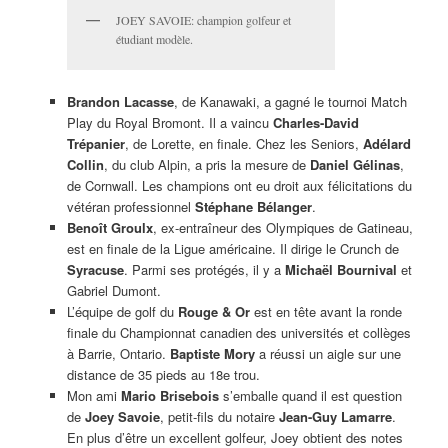
JOEY SAVOIE: champion golfeur et
étudiant modèle.
Brandon Lacasse
, de Kanawaki, a gagné le tournoi Match
Play du Royal Bromont. Il a vaincu
Charles-David
Trépanier
, de Lorette, en finale. Chez les Seniors,
Adélard
Collin
, du club Alpin, a pris la mesure de
Daniel Gélinas
,
de Cornwall. Les champions ont eu droit aux félicitations du
vétéran professionnel
Stéphane Bélanger
.
Benoît Groulx
, ex-entraîneur des Olympiques de Gatineau,
est en finale de la Ligue américaine. Il dirige le Crunch de
Syracuse
. Parmi ses protégés, il y a
Michaël Bournival
et
Gabriel Dumont.
L’équipe de golf du
Rouge & Or
est en tête avant la ronde
finale du Championnat canadien des universités et collèges
à Barrie, Ontario.
Baptiste Mory
a réussi un aigle sur une
distance de 35 pieds au 18e trou.
Mon ami
Mario Brisebois
s’emballe quand il est question
de
Joey Savoie
, petit-fils du notaire
Jean-Guy Lamarre
.
En plus d’être un excellent golfeur, Joey obtient des notes