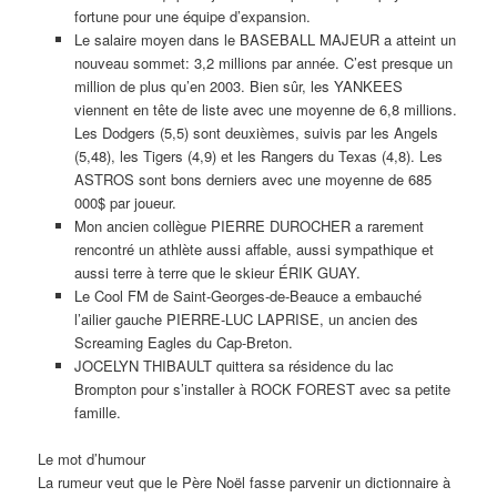
fortune pour une équipe d’expansion.
Le salaire moyen dans le BASEBALL MAJEUR a atteint un
nouveau sommet: 3,2 millions par année. C’est presque un
million de plus qu’en 2003. Bien sûr, les YANKEES
viennent en tête de liste avec une moyenne de 6,8 millions.
Les Dodgers (5,5) sont deuxièmes, suivis par les Angels
(5,48), les Tigers (4,9) et les Rangers du Texas (4,8). Les
ASTROS sont bons derniers avec une moyenne de 685
000$ par joueur.
Mon ancien collègue PIERRE DUROCHER a rarement
rencontré un athlète aussi affable, aussi sympathique et
aussi terre à terre que le skieur ÉRIK GUAY.
Le Cool FM de Saint-Georges-de-Beauce a embauché
l’ailier gauche PIERRE-LUC LAPRISE, un ancien des
Screaming Eagles du Cap-Breton.
JOCELYN THIBAULT quittera sa résidence du lac
Brompton pour s’installer à ROCK FOREST avec sa petite
famille.
Le mot d’humour
La rumeur veut que le Père Noël fasse parvenir un dictionnaire à