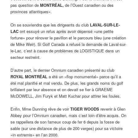
pas question de
MONTRÉAL,
de l’Ouest canadien ou des
provinces atlantiques».
On se souviendra que les dirigeants du club
LAVAL-SUR-LE-
LAC
ont essuyé un refus après avoir dépensé «une petite
fortune» pour rénover le pavillon et le parcours bleu (une création
de Mike Weir). Si Golf Canada a refusé la demande de Laval-sur-
le-Lac, c’est à cause de problèmes de LOGISTIQUE dans un
secteur restreint.
D’autre part, le dernier Omnium canadien présenté au club
ROYAL MONTRÉAL
a été un «flop monumental» parce qu’il a
été mal planifié et mal vendu. De plus, les grands noms du golf
brillaient par leur absence et on devait se fier à GRAEME
McDOWELL, Jim Furyk et Matt Kuchar pour attirer les foules.
Enfin, Mme Dunning rêve de voir
TIGER WOODS
revenir à Glen
Abbey pour l’Omnium canadien, mais c’est loin d’être acquis. On
se rappellera de son fameux coup de fer 6 depuis la fosse de
sable (sur une distance de plus de 200 verges) pour sa victoire
«in extremis» en l’an 2000.