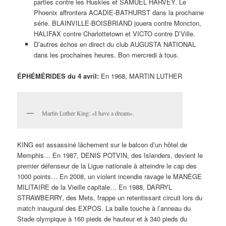
parties contre les Huskies et SAMUEL HARVEY. Le
Phoenix affrontera ACADIE-BATHURST dans la prochaine
série. BLAINVILLE-BOISBRIAND jouera contre Moncton,
HALIFAX contre Charlottetown et VICTO contre D’Ville.
D’autres échos en direct du club AUGUSTA NATIONAL
dans les prochaines heures. Bon mercredi à tous.
ÉPHÉMÉRIDES du 4 avril:
En 1968, MARTIN LUTHER
Martin Luther King: «I have a dream».
KING est assassiné lâchement sur le balcon d’un hôtel de
Memphis… En 1987, DENIS POTVIN, des Islanders, devient le
premier défenseur de la Ligue nationale à atteindre le cap des
1000 points… En 2008, un violent incendie ravage le MANÈGE
MILITAIRE de la Vieille capitale… En 1988, DARRYL
STRAWBERRY, des Mets, frappe un retentissant circuit lors du
match inaugural des EXPOS. La balle touche à l’anneau du
Stade olympique à 160 pieds de hauteur et à 340 pieds du