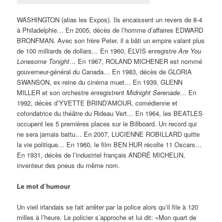
WASHINGTON (alias les Expos). Ils encaissent un revers de 8-4
à Philadelphie… En 2005, décès de l’homme d’affaires EDWARD
BRONFMAN. Avec son frère Peter, il a bâti un empire valant plus
de 100 milliards de dollars… En 1960, ELVIS enregistre
Are You
Lonesome Tonight
… En 1967, ROLAND MICHENER est nommé
gouverneur-général du Canada… En 1983, décès de GLORIA
SWANSON, ex-reine du cinéma muet… En 1939, GLENN
MILLER et son orchestre enregistrent
Midnight Serenade
… En
1992, décès d’YVETTE BRIND’AMOUR, comédienne et
cofondatrice du théâtre du Rideau Vert… En 1964, les BEATLES
occupent les 5 premières places sur le Billboard. Un record qui
ne sera jamais battu… En 2007, LUCIENNE ROBILLARD quitte
la vie politique… En 1960, le film BEN HUR récolte 11 Oscars…
En 1931, décès de l’industriel français ANDRÉ MICHELIN,
inventeur des pneus du même nom.
Le mot d’humour
Un vieil irlandais se fait arrêter par la police alors qu’il file à 120
milles à l’heure. Le policier s’approche et lui dit: «Mon quart de