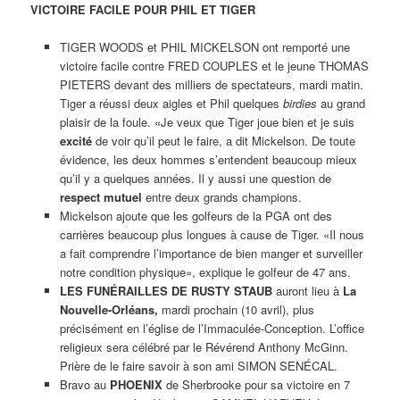
VICTOIRE FACILE POUR PHIL ET TIGER
TIGER WOODS et PHIL MICKELSON ont remporté une
victoire facile contre FRED COUPLES et le jeune THOMAS
PIETERS devant des milliers de spectateurs, mardi matin.
Tiger a réussi deux aigles et Phil quelques
birdies
au grand
plaisir de la foule. «Je veux que Tiger joue bien et je suis
excité
de voir qu’il peut le faire, a dit Mickelson. De toute
évidence, les deux hommes s’entendent beaucoup mieux
qu’il y a quelques années. Il y aussi une question de
respect mutuel
entre deux grands champions.
Mickelson ajoute que les golfeurs de la PGA ont des
carrières beaucoup plus longues à cause de Tiger. «Il nous
a fait comprendre l’importance de bien manger et surveiller
notre condition physique», explique le golfeur de 47 ans.
LES FUNÉRAILLES DE RUSTY STAUB
auront lieu à
La
Nouvelle-Orléans,
mardi prochain (10 avril), plus
précisément en l’église de l’Immaculée-Conception. L’office
religieux sera célébré par le Révérend Anthony McGinn.
Prière de le faire savoir à son ami SIMON SENÉCAL.
Bravo au
PHOENIX
de Sherbrooke pour sa victoire en 7