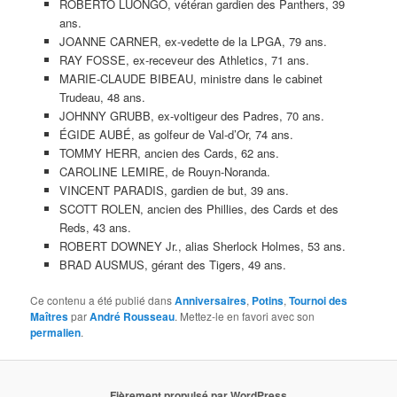
ROBERTO LUONGO, vétéran gardien des Panthers, 39
ans.
JOANNE CARNER, ex-vedette de la LPGA, 79 ans.
RAY FOSSE, ex-receveur des Athletics, 71 ans.
MARIE-CLAUDE BIBEAU, ministre dans le cabinet
Trudeau, 48 ans.
JOHNNY GRUBB, ex-voltigeur des Padres, 70 ans.
ÉGIDE AUBÉ, as golfeur de Val-d’Or, 74 ans.
TOMMY HERR, ancien des Cards, 62 ans.
CAROLINE LEMIRE, de Rouyn-Noranda.
VINCENT PARADIS, gardien de but, 39 ans.
SCOTT ROLEN, ancien des Phillies, des Cards et des
Reds, 43 ans.
ROBERT DOWNEY Jr., alias Sherlock Holmes, 53 ans.
BRAD AUSMUS, gérant des Tigers, 49 ans.
Ce contenu a été publié dans
Anniversaires
,
Potins
,
Tournoi des
Maîtres
par
André Rousseau
. Mettez-le en favori avec son
permalien
.
Fièrement propulsé par WordPress