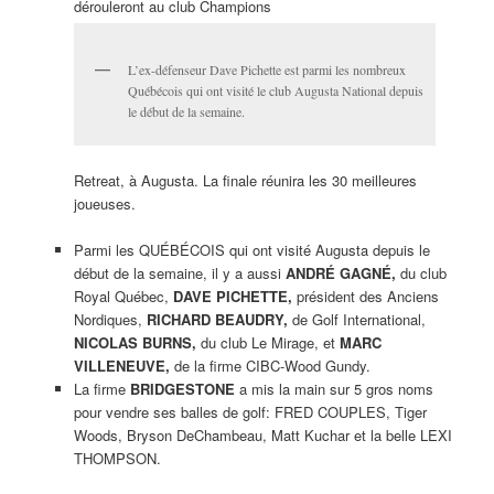
dérouleront au club Champions
L’ex-défenseur Dave Pichette est parmi les nombreux
Québécois qui ont visité le club Augusta National depuis
le début de la semaine.
Retreat, à Augusta. La finale réunira les 30 meilleures
joueuses.
Parmi les QUÉBÉCOIS qui ont visité Augusta depuis le
début de la semaine, il y a aussi
ANDRÉ GAGNÉ,
du club
Royal Québec,
DAVE PICHETTE,
président des Anciens
Nordiques,
RICHARD BEAUDRY,
de Golf International,
NICOLAS BURNS,
du club Le Mirage, et
MARC
VILLENEUVE,
de la firme CIBC-Wood Gundy.
La firme
BRIDGESTONE
a mis la main sur 5 gros noms
pour vendre ses balles de golf: FRED COUPLES, Tiger
Woods, Bryson DeChambeau, Matt Kuchar et la belle LEXI
THOMPSON.