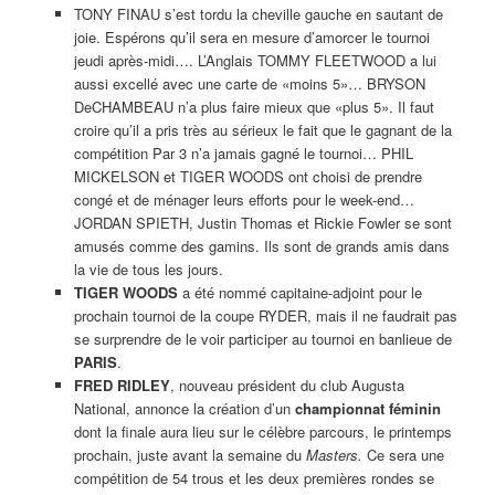
TONY FINAU s’est tordu la cheville gauche en sautant de
joie. Espérons qu’il sera en mesure d’amorcer le tournoi
jeudi après-midi…. L’Anglais TOMMY FLEETWOOD a lui
aussi excellé avec une carte de «moins 5»… BRYSON
DeCHAMBEAU n’a plus faire mieux que «plus 5». Il faut
croire qu’il a pris très au sérieux le fait que le gagnant de la
compétition Par 3 n’a jamais gagné le tournoi… PHIL
MICKELSON et TIGER WOODS ont choisi de prendre
congé et de ménager leurs efforts pour le week-end…
JORDAN SPIETH, Justin Thomas et Rickie Fowler se sont
amusés comme des gamins. Ils sont de grands amis dans
la vie de tous les jours.
TIGER WOODS
a été nommé capitaine-adjoint pour le
prochain tournoi de la coupe RYDER, mais il ne faudrait pas
se surprendre de le voir participer au tournoi en banlieue de
PARIS
.
FRED RIDLEY
, nouveau président du club Augusta
National, annonce la création d’un
championnat
féminin
dont la finale aura lieu sur le célèbre parcours, le printemps
prochain, juste avant la semaine du
Masters.
Ce sera une
compétition de 54 trous et les deux premières rondes se