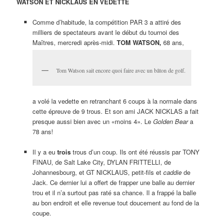
WATSON ET NICKLAUS EN VEDETTE
Comme d’habitude, la compétition PAR 3 a attiré des
milliers de spectateurs avant le début du tournoi des
Maîtres, mercredi après-midi.
TOM WATSON,
68 ans,
Tom Watson sait encore quoi faire avec un bâton de golf.
a volé la vedette en retranchant 6 coups à la normale dans
cette épreuve de 9 trous. Et son ami JACK NICKLAS a fait
presque aussi bien avec un «moins 4». Le
Golden Bear
a
78 ans!
Il y a eu
trois
trous d’un coup. Ils ont été réussis par TONY
FINAU, de Salt Lake City, DYLAN FRITTELLI, de
Johannesbourg, et GT NICKLAUS, petit-fils et
caddie
de
Jack. Ce dernier lui a offert de frapper une balle au dernier
trou et il n’a surtout pas raté sa chance. Il a frappé la balle
au bon endroit et elle revenue tout doucement au fond de la
coupe.