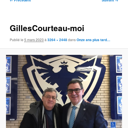
← Précédent
Suivant →
des
images
GillesCourteau-moi
Publié le
5 mars 2023
à
3264 × 2448
dans
Onze ans plus tard…