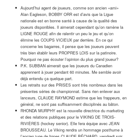
Aujourd’hui agent de joueurs, comme son ancien «ami»
Alan Eagleson, BOBBY ORR est d’avis que la Ligue
nationale est en bonne santé à cause de la qualité des
joueurs disponibles. Il aimerait cependant qu’on ramène la
LIGNE ROUGE afin de ralentir un peu le jeu et qu’on
élimine les COUPS VICIEUX par derrière. En ce qui
concerne les bagarres, il pense que les joueurs peuvent
très bien établir leurs PROPRES LOIS sur la patinoire.
Pourquoi ne pas écouter l’opinion du plus grand joueur?
P.K. SUBBAN aimerait que les joueurs du Canadien
apprennent à jouer pendant 60 minutes. Me semble avoir
déjà entendu ça quelque part.
Les retraits sur des PRISES sont très nombreux dans les
présentes séries de championnat. Sans rien enlever aux
lanceurs, CLAUDE RAYMOND estime que les frappeurs, en
général, ne sont pas suffisamment disciplinés au bâton.
RHONDA MURPHY est la nouvelle directrice du marketing
et des relations publiques pour le VIKING DE TROIS-
RIVIÈRES (hockey senior). Elle fera équipe avec JEAN
BROUSSEAU. Le Viking rendra un hommage posthume à
l’ancien juge de lignes CLAUDE BÉCHARD, vendredi soir.