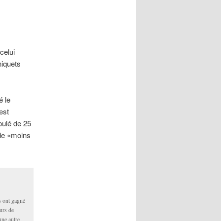
celui
niquets
é le
est
oulé de 25
 de «moins
s ont gagné
urs de
une autre