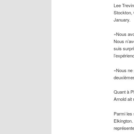
Lee Trevin
Stockton, 
January.
«Nous avon
Nous n’av
suis surpr
l’expérien
«Nous ne p
deuxièmes 
Quant à Pl
Arnold ait 
Parmi les 
Elkington.
représente