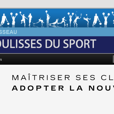
au: Les Coulisses du Sport
rs