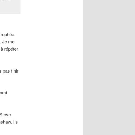
trophée.
. Je me
 à répéter
 pas finir
 ami
 Steve
nshaw. Ils