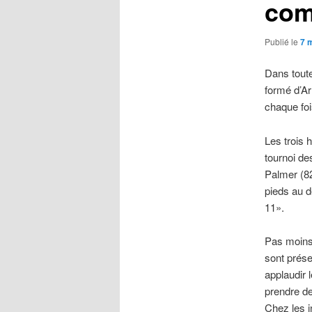
com
Publié le
7 
Dans toute 
formé d’Ar
chaque foi
Les trois 
tournoi d
Palmer (82
pieds au d
11».
Pas moins
sont prése
applaudir 
prendre de
Chez les in