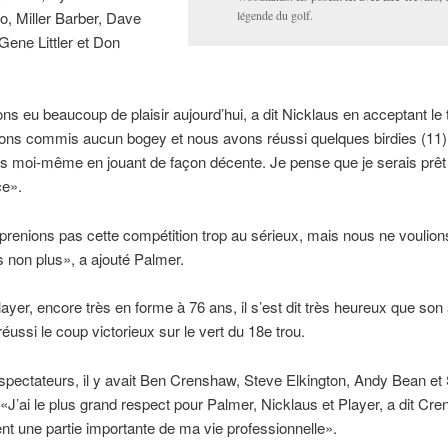
o, Miller Barber, Dave
légende du golf.
Gene Littler et Don
s eu beaucoup de plaisir aujourd’hui, a dit Nicklaus en acceptant le 
ons commis aucun bogey et nous avons réussi quelques birdies (11)
is moi-même en jouant de façon décente. Je pense que je serais prêt
ce».
renions pas cette compétition trop au sérieux, mais nous ne voulions
non plus», a ajouté Palmer.
ayer, encore très en forme à 76 ans, il s’est dit très heureux que son
réussi le coup victorieux sur le vert du 18e trou.
spectateurs, il y avait Ben Crenshaw, Steve Elkington, Andy Bean et
 «J’ai le plus grand respect pour Palmer, Nicklaus et Player, a dit Cre
nt une partie importante de ma vie professionnelle».