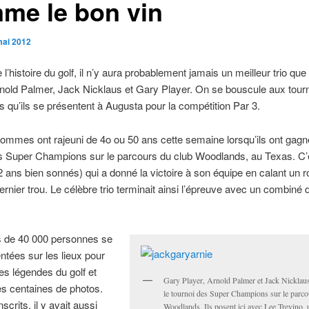
me le bon vin
mai 2012
l’histoire du golf, il n’y aura probablement jamais un meilleur trio que 
nold Palmer, Jack Nicklaus et Gary Player. On se bouscule aux tour
s qu’ils se présentent à Augusta pour la compétition Par 3.
hommes ont rajeuni de 4o ou 50 ans cette semaine lorsqu’ils ont gagn
es Super Champions sur le parcours du club Woodlands, au Texas. C’
 ans bien sonnés) qui a donné la victoire à son équipe en calant un r
ernier trou. Le célèbre trio terminait ainsi l’épreuve avec un combiné
 de 40 000 personnes se
ntées sur les lieux pour
les légendes du golf et
Gary Player, Arnold Palmer et Jack Nicklau
s centaines de photos.
le tournoi des Super Champions sur le parco
scrits, il y avait aussi
Woodlands. Ils posent ici avec Lee Trevino, 