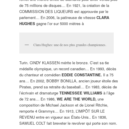
de 75 millions de disques… En 1921, la création de la
COMMISSION DES LIQUEURS est approuvée par le
parlement… En 2006, la patineuse de vitesse
CLARA
HUGHES
gagne l’or sur 5000 mètres à
Clara Hughes: une de nos plus grandes championnes.
Turin. CINDY KLASSEN mérite le bronze. C’est sa 6e
médaille olympique, un record canadien… En 1993, décès
du chanteur et comédien
EDDIE CONSTANTINE.
Il a 75
ans… En 2002, BOBBY BONILLA, ancien joueur étoile des
Pirates, prend sa retraite du baseball… En 1983, décès de
l’écrivain et dramaturge
TENNESSEE WILLIAMS
à l’âge
de 72 ans… En 1986,
WE ARE THE WORLD,
une
composition de Michael Jackson et de Lionel Ritchie,
remporte 4 Grammys… En 1913, L’IMPÔT SUR LE
REVENU entre en vigueur aux États-Unis.. En 1836,
SAMUEL COLT fait breveter le revolver qui porte son nom.