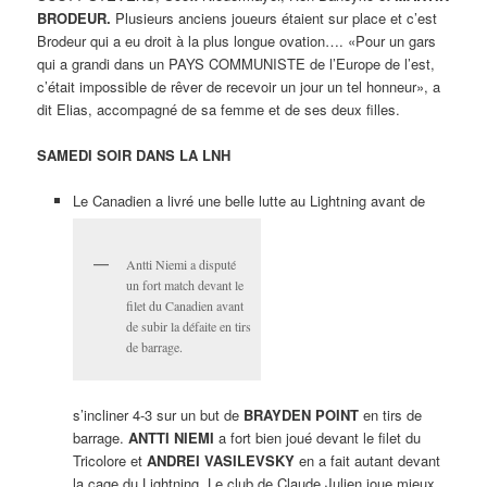
BRODEUR.
Plusieurs anciens joueurs étaient sur place et c’est
Brodeur qui a eu droit à la plus longue ovation…. «Pour un gars
qui a grandi dans un PAYS COMMUNISTE de l’Europe de l’est,
c’était impossible de rêver de recevoir un jour un tel honneur», a
dit Elias, accompagné de sa femme et de ses deux filles.
SAMEDI SOIR DANS LA LNH
Le Canadien a livré une belle lutte au Lightning avant de
Antti Niemi a disputé
un fort match devant le
filet du Canadien avant
de subir la défaite en tirs
de barrage.
s’incliner 4-3 sur un but de
BRAYDEN POINT
en tirs de
barrage.
ANTTI NIEMI
a fort bien joué devant le filet du
Tricolore et
ANDREI VASILEVSKY
en a fait autant devant
la cage du Lightning. Le club de Claude Julien joue mieux