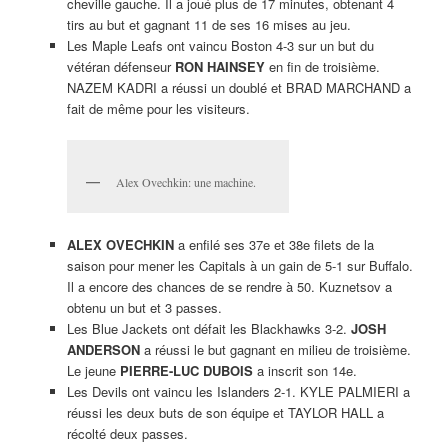
cheville gauche. Il a joué plus de 17 minutes, obtenant 4
tirs au but et gagnant 11 de ses 16 mises au jeu.
Les Maple Leafs ont vaincu Boston 4-3 sur un but du
vétéran défenseur
RON HAINSEY
en fin de troisième.
NAZEM KADRI a réussi un doublé et BRAD MARCHAND a
fait de même pour les visiteurs.
Alex Ovechkin: une machine.
ALEX OVECHKIN
a enfilé ses 37e et 38e filets de la
saison pour mener les Capitals à un gain de 5-1 sur Buffalo.
Il a encore des chances de se rendre à 50. Kuznetsov a
obtenu un but et 3 passes.
Les Blue Jackets ont défait les Blackhawks 3-2.
JOSH
ANDERSON
a réussi le but gagnant en milieu de troisième.
Le jeune
PIERRE-LUC DUBOIS
a inscrit son 14e.
Les Devils ont vaincu les Islanders 2-1. KYLE PALMIERI a
réussi les deux buts de son équipe et TAYLOR HALL a
récolté deux passes.