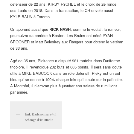
défenseur de 22 ans, KIRBY RYCHEL et le choix de 2e ronde
des Leafs en 2018. Dans la transaction, le CH envoie aussi
KYLE BAUN à Toronto.
On apprend aussi que
RICK NASH,
comme le voulait la rumeur,
poursuivra sa carrière à Boston. Les Bruins ont cédé RYAN
SPOONER et Matt Beleskey aux Rangers pour obtenir le vétéran
de 33 ans.
Âgé de 35 ans, Plekanec a disputé 981 matchs dans l’uniforme
tricolore. Il revendique 232 buts et 605 points. Il sera sans doute
utile à MIKE BABCOCK dans un rôle défensif. Pleky est un col
bleu qui se donne à 100% chaque fois qu’il saute sur la patinoire.
À Montréal, il n’arrivait plus à justifier son salaire de 6 millions
par année.
Erik Karlsson sera-t-il
échangé d’ici lundi?