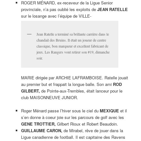
ROGER MÉNARD, ex-receveur de la Ligue Senior
provinciale, n’a pas oublié les exploits de
JEAN RATELLE
sur le losange avec l’équipe de VILLE-
Jean Ratelle a terminé sa brillante carrière dans le
chandail des Bruins. Il était un joueur de centre
classique, bon marqueur et excellent fabricant de
jeux. Les Rangers vont retirer son #19, dimanche
soir.
MARIE dirigée par ARCHIE LAFRAMBOISE. Ratelle jouait
au premier but et frappait la longue balle. Son ami
ROD
GILBERT,
de Pointe-aux-Trembles, était lanceur pour le
club MAISONNEUVE JUNIOR.
Roger Ménard passe l’hiver sous le ciel du
MEXIQUE
et il
s’en donne à coeur joie sur les parcours de golf avec les
GENE TROTTIER,
Gilbert Rioux et Robert Beaudoin.
GUILLAUME CARON,
de Mirabel, rêve de jouer dans la
Ligue canadienne de football. Il est capitaine des Ravens