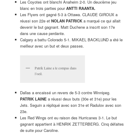
Les Coyotes ont blanchi Anaheim 2-0. Un deuxième jeu
blanc en trois parties pour
ANTTI RAANTA.
Les Flyers ont gagné 5-3 à Ottawa. CLAUDE GIROUX a
réussi son 22e et
NOLAN PATRICK
a marqué ce qui allait
devenir le but gagnant. Matt Duchene a inscrit son 17e
dans une cause perdante.
Calgary a battu Colorado 5-1. MIKAEL BACKLUND a été le
meilleur avec un but et deux passes.
Patrik Laine a le compas dans
l’oeil.
Dallas a encaissé un revers de 5-3 contre Winnipeg.
PATRIK LAINE
a réussi deux buts (30e et 31e) pour les
Jets. Seguin a répliqué avec son 31e et Radulov avec son
23e.
Les Red Wings ont eu raison des Hurricanes 3-1. Le but
gagnant appartient à HENRIK ZETTERBERG. Cinq défaites
de suite pour Caroline.