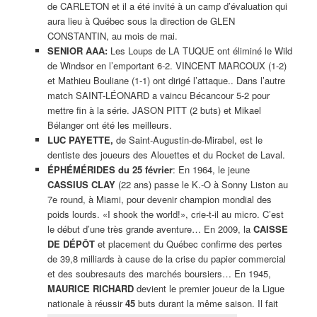
de CARLETON et il a été invité à un camp d’évaluation qui
aura lieu à Québec sous la direction de GLEN
CONSTANTIN, au mois de mai.
SENIOR AAA:
Les Loups de LA TUQUE ont éliminé le Wild
de Windsor en l’emportant 6-2. VINCENT MARCOUX (1-2)
et Mathieu Bouliane (1-1) ont dirigé l’attaque.. Dans l’autre
match SAINT-LÉONARD a vaincu Bécancour 5-2 pour
mettre fin à la série. JASON PITT (2 buts) et Mikael
Bélanger ont été les meilleurs.
LUC PAYETTE,
de Saint-Augustin-de-Mirabel, est le
dentiste des joueurs des Alouettes et du Rocket de Laval.
ÉPHÉMÉRIDES du 25 février
: En 1964, le jeune
CASSIUS CLAY
(22 ans) passe le K.-O à Sonny Liston au
7e round, à Miami, pour devenir champion mondial des
poids lourds. «I shook the world!», crie-t-il au micro. C’est
le début d’une très grande aventure… En 2009, la
CAISSE
DE DÉPÔT
et placement du Québec confirme des pertes
de 39,8 milliards à cause de la crise du papier commercial
et des soubresauts des marchés boursiers… En 1945,
MAURICE RICHARD
devient le premier joueur de la Ligue
nationale à réussir
45
buts durant la même saison. Il fait