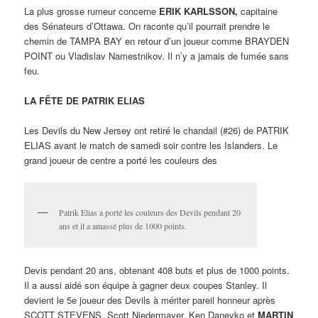
La plus grosse rumeur concerne
ERIK KARLSSON,
capitaine
des Sénateurs d’Ottawa. On raconte qu’il pourrait prendre le
chemin de TAMPA BAY en retour d’un joueur comme BRAYDEN
POINT ou Vladislav Namestnikov. Il n’y a jamais de fumée sans
feu.
LA FÊTE DE PATRIK ELIAS
Les Devils du New Jersey ont retiré le chandail (#26) de PATRIK
ELIAS avant le match de samedi soir contre les Islanders. Le
grand joueur de centre a porté les couleurs des
Patrik Elias a porté les couleurs des Devils pendant 20
ans et il a amassé plus de 1000 points.
Devis pendant 20 ans, obtenant 408 buts et plus de 1000 points.
Il a aussi aidé son équipe à gagner deux coupes Stanley. Il
devient le 5e joueur des Devils à mériter pareil honneur après
SCOTT STEVENS, Scott Niedermayer, Ken Daneyko et
MARTIN