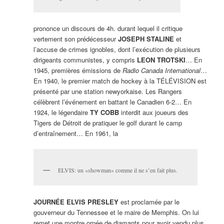
prononce un discours de 4h. durant lequel il critique
vertement son prédécesseur
JOSEPH STALINE
et
l’accuse de crimes ignobles, dont l’exécution de plusieurs
dirigeants communistes, y compris
LEON TROTSKI
… En
1945, premières émissions de
Radio Canada International
…
En 1940, le premier match de hockey à la TÉLÉVISION est
présenté par une station newyorkaise. Les Rangers
célèbrent l’événement en battant le Canadien 6-2… En
1924, le légendaire
TY COBB
interdit aux joueurs des
Tigers de Détroit de pratiquer le golf durant le camp
d’entraînement… En 1961, la
ELVIS: un «showman» comme il ne s’en fait plus.
JOURNÉE ELVIS PRESLEY
est proclamée par le
gouverneur du Tennessee et le maire de Memphis. On lui
remet une montre ornée de diamants pour avoir vendu plus