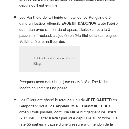
depuis qu’il est éliminé.
Les Panthers de la Floride ont vaincu les Penguins 6-5
dans un festival offensif.
EVGENII DADONOV
a été l’étoile
du match avec un tour du chapeau. Barkov a récolté 3
passes et Trockeck a ajouté son 24e filet de la campagne.
Malkin a été le meilleur des
Jeff Carter est de retour chez les
Kings.
Penguins avec deux buts (35e et 36e). Sid The Kid a
récolté seulement une passe.
Les Oilers ont gâché le retour au jeu de
JEFF CARTER
en
l’emportant 4-3 à Los Angeles.
MIKE CAMMALLERI
a
obtenu trois passes, dont une sur le but gagnant de RYAN
STROME. Carter n’avait pas joué depuis le 18 octobre. Il a
raté
55
parties à cause d’une blessure à un tendon de la