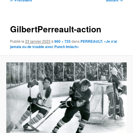
← Précédent
Suivant →
des
images
GilbertPerreault-action
Publié le
23 janvier 2023
à
960 × 725
dans
PERREAULT: «Je n’ai
jamais eu de trouble avec Punch Imlach»