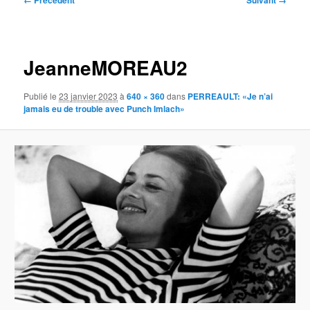
← Précédent
Suivant →
des
images
JeanneMOREAU2
Publié le
23 janvier 2023
à
640 × 360
dans
PERREAULT: «Je n’ai
jamais eu de trouble avec Punch Imlach»