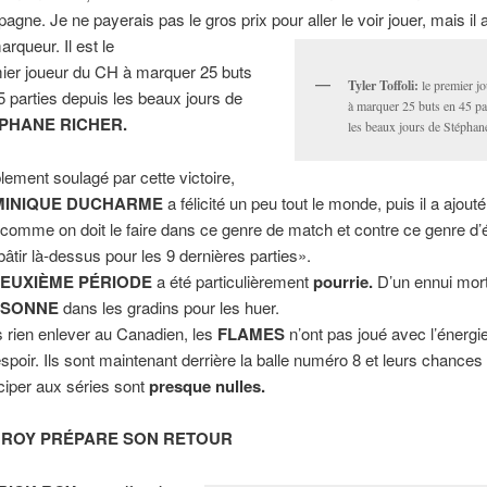
gne. Je ne payerais pas le gros prix pour aller le voir jouer, mais il a 
arqueur. Il est le
ier joueur du CH à marquer 25 buts
Tyler Toffoli:
le premier j
5 parties depuis les beaux jours de
à marquer 25 buts en 45 pa
PHANE RICHER.
les beaux jours de Stéphan
blement soulagé par cette victoire,
INIQUE DUCHARME
a félicité un peu tout le monde, puis il a ajout
 comme on doit le faire dans ce genre de match et contre ce genre d’é
 bâtir là-dessus pour les 9 dernières parties».
EUXIÈME PÉRIODE
a été particulièrement
pourrie.
D’un ennui mort
RSONNE
dans les gradins pour les huer.
 rien enlever au Canadien, les
FLAMES
n’ont pas joué avec l’énergi
spoir. Ils sont maintenant derrière la balle numéro 8 et leurs chances
iciper aux séries sont
presque nulles.
 ROY PRÉPARE SON RETOUR