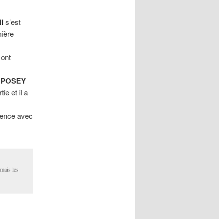
I
s’est
mière
 ont
 POSEY
ie et il a
érence avec
mais les