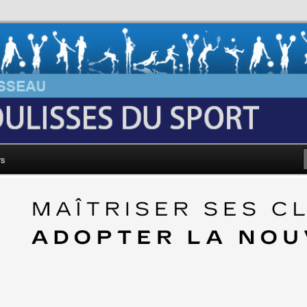
au: Les Coulisses du Sport
rs