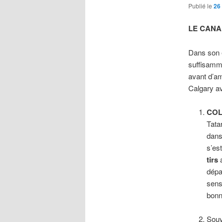
Publié le
26 
LE CANA
Dans son 
suffisamme
avant d’am
Calgary av
COL
Tata
dans
s’es
tirs
a
dépa
sens
bonn
Souv