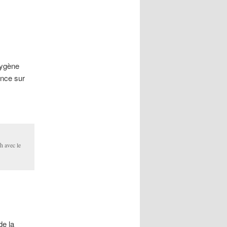
xygène
ance sur
h avec le
 de la