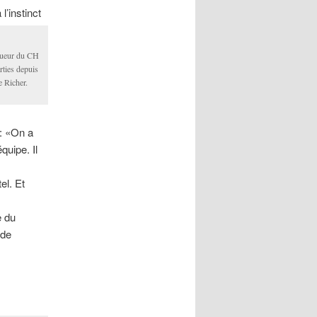
l’instinct
oueur du CH
rties depuis
e Richer.
é: «On a
quipe. Il
el. Et
e du
 de