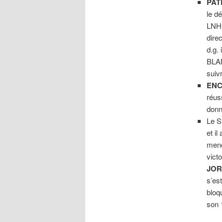
PAT
le d
LNH 
dire
d.g.
BLA
suiv
ENC
réus
donn
Le S
et i
mene
vict
JOR
s’es
bloq
son 