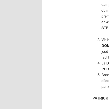
campa
du m
prem
en 4
STÉ
Visi
DOM
joué
faut
La
D
PE
Sans
dése
part
PATRICK