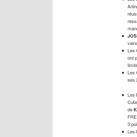
Arli
réus
ress
manc
JOS
vain
Les 
ont 
limi
Les 
ses 
Les 
Cubs
de
K
FREE
3 po
Les 