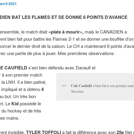
avril 2021
DIEN BAT LES FLAMES ET SE DONNE 6 POINTS D’AVANCE
ensemble, le match était
«plate à
mourir»,
mais le CANADIEN a
nt bien fait pour battre les Flames 2-1 et se donner une bouffée d’o
orcer le dernier droit de la saison. Le CH a maintenant 6 points d’av
ec une partie de plus à jouer. Mes premières observations:
E CAUFIELD
s’est bien défendu avec Danault et
r à son premier match
 la LNH. Il a bien patiné,
Cole Caufield
a bien fait à son premier matc
t impliqué et a obtenu
4
Tricolore.
u but. Un très bon
rt. Le
Kid
possède le
 du hockey et de très
es mains.
ent invisible,
TYLER TOFFOLI
a fait la différence avec son
25e
filet