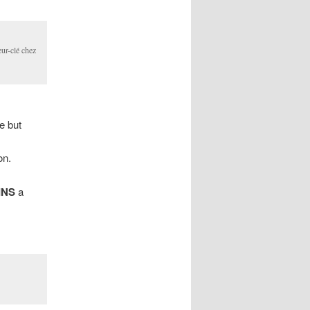
ur-clé chez
e but
on.
INS
a