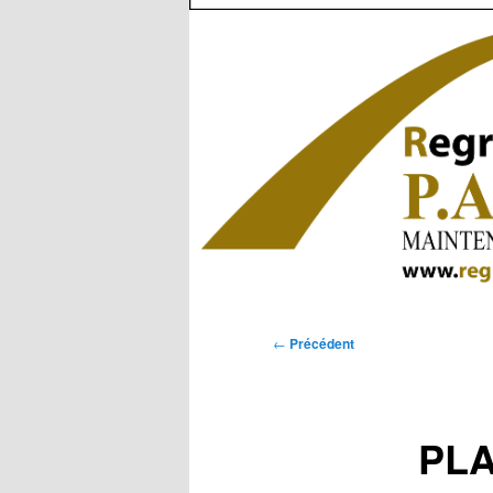
Navigation
←
Précédent
des
articles
PLA