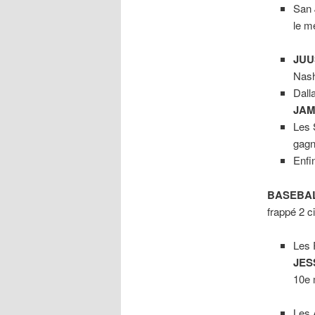
San 
le m
JUU
Nash
Dall
JAM
Les 
gagn
Enfi
BASEBA
frappé 2 
Les 
JES
10e
Les 