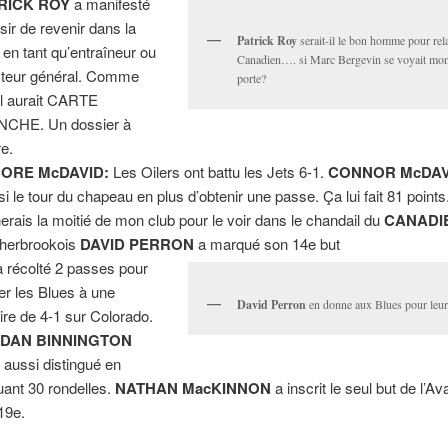
RICK ROY
a manifesté
ésir de revenir dans la
Patrick Roy
serait-il le bon homme pour rel
en tant qu’entraîneur ou
Canadien…. si Marc Bergevin se voyait mont
cteur général. Comme
porte?
 il aurait CARTE
NCHE. Un dossier à
re.
ORE McDAVID:
Les Oilers ont battu les Jets 6-1.
CONNOR McDAV
si le tour du chapeau en plus d’obtenir une passe. Ça lui fait 81 points
erais la moitié de mon club pour le voir dans le chandail du
CANADI
herbrookois
DAVID PERRON
a marqué son 14e but
l a récolté 2 passes pour
r les Blues à une
David Perron
en donne aux Blues pour leur
oire de 4-1 sur Colorado.
DAN BINNINGTON
t aussi distingué en
uant 30 rondelles.
NATHAN MacKINNON
a inscrit le seul but de l’A
19e.