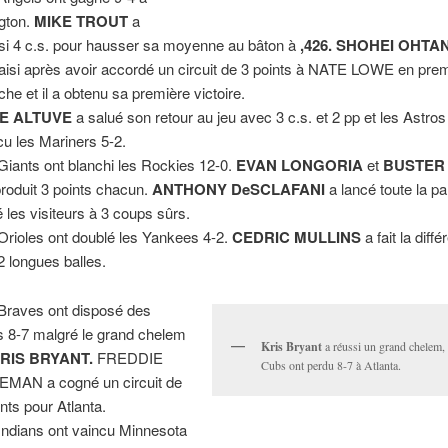
ngton.
MIKE TROUT
a
si 4 c.s. pour hausser sa moyenne au bâton à
,426. SHOHEI OHTAN
aisi après avoir accordé un circuit de 3 points à NATE LOWE en pre
he et il a obtenu sa première victoire.
E ALTUVE
a salué son retour au jeu avec 3 c.s. et 2 pp et les Astros
cu les Mariners 5-2.
Giants ont blanchi les Rockies 12-0.
EVAN LONGORIA
et
BUSTER
produit 3 points chacun.
ANTHONY DeSCLAFANI
a lancé toute la part
té les visiteurs à 3 coups sûrs.
Orioles ont doublé les Yankees 4-2.
CEDRIC MULLINS
a fait la diff
2 longues balles.
Braves ont disposé des
 8-7 malgré le grand chelem
Kris Bryant
a réussi un grand chelem, 
RIS BRYANT.
FREDDIE
Cubs ont perdu 8-7 à Atlanta.
MAN a cogné un circuit de
ints pour Atlanta.
Indians ont vaincu Minnesota