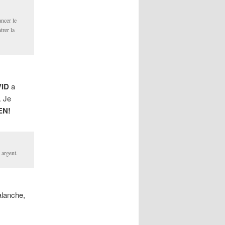
ancer le
rer la
ID
a
. Je
EN!
 argent.
valanche,