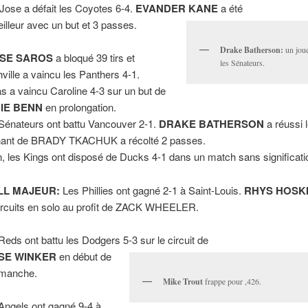
Jose a défait les Coyotes 6-4.
EVANDER KANE
a été
eilleur avec un but et 3 passes.
Drake Batherson:
un joue
SE SAROS
a bloqué 39 tirs et
les Sénateurs.
ville a vaincu les Panthers 4-1.
as a vaincu Caroline 4-3 sur un but de
IE BENN
en prolongation.
Sénateurs ont battu Vancouver 2-1.
DRAKE BATHERSON
a réussi l
ant de BRADY TKACHUK a récolté 2 passes.
n, les Kings ont disposé de Ducks 4-1 dans un match sans significati
LL MAJEUR:
Les Phillies ont gagné 2-1 à Saint-Louis.
RHYS HOSK
circuits en solo au profit de ZACK WHEELER.
Reds ont battu les Dodgers 5-3 sur le circuit de
SE WINKER
en début de
 manche.
Mike Trout
frappe pour ,426.
Angels ont gagné 9-4 à