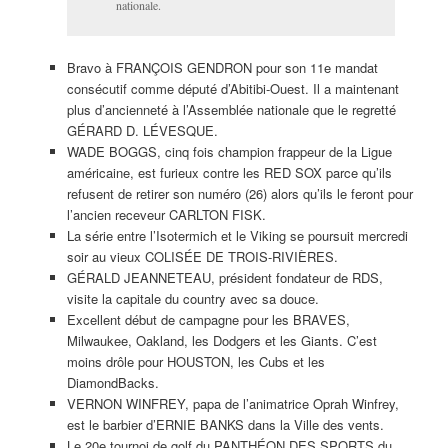
nationale.
Bravo à FRANÇOIS GENDRON pour son 11e mandat
consécutif comme député d’Abitibi-Ouest. Il a maintenant
plus d’ancienneté à l’Assemblée nationale que le regretté
GÉRARD D. LÉVESQUE.
WADE BOGGS, cinq fois champion frappeur de la Ligue
américaine, est furieux contre les RED SOX parce qu’ils
refusent de retirer son numéro (26) alors qu’ils le feront pour
l’ancien receveur CARLTON FISK.
La série entre l’Isotermich et le Viking se poursuit mercredi
soir au vieux COLISÉE DE TROIS-RIVIÈRES.
GÉRALD JEANNETEAU, président fondateur de RDS,
visite la capitale du country avec sa douce.
Excellent début de campagne pour les BRAVES,
Milwaukee, Oakland, les Dodgers et les Giants. C’est
moins drôle pour HOUSTON, les Cubs et les
DiamondBacks.
VERNON WINFREY, papa de l’animatrice Oprah Winfrey,
est le barbier d’ERNIE BANKS dans la Ville des vents.
Le 20e tournoi de golf du PANTHÉON DES SPORTS du