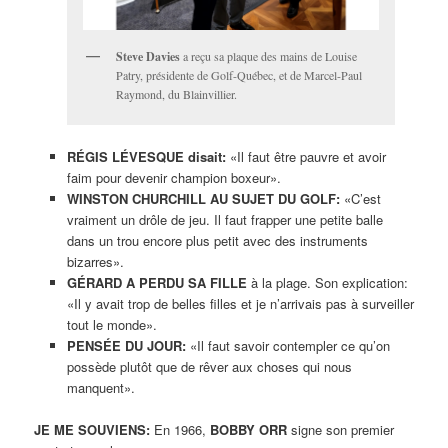
Steve Davies
a reçu sa plaque des mains de Louise
Patry, présidente de Golf-Québec, et de Marcel-Paul
Raymond, du Blainvillier.
RÉGIS LÉVESQUE disait:
«Il faut être pauvre et avoir
faim pour devenir champion boxeur».
WINSTON CHURCHILL AU SUJET DU GOLF:
«C’est
vraiment un drôle de jeu. Il faut frapper une petite balle
dans un trou encore plus petit avec des instruments
bizarres».
GÉRARD A PERDU SA FILLE
à la plage. Son explication:
«Il y avait trop de belles filles et je n’arrivais pas à surveiller
tout le monde».
PENSÉE DU JOUR:
«Il faut savoir contempler ce qu’on
possède plutôt que de rêver aux choses qui nous
manquent».
JE ME SOUVIENS:
En 1966,
BOBBY ORR
signe son premier