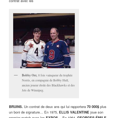
contrat avec les
Bobby Orr,
8 fois vainqueur du trophée
Norris, en compagnie de Bobby Hull,
ancien joueur étoile des Blackhawks et des
Jets de Winnipeg.
BRUINS.
Un contrat de deux ans qui lui rapportera
70 000$
plus
un boni de signature… En 1975,
ELLIS VALENTINE
joue son
premier match avec les
EXPOS…
En 1964,
GEORGES-ÉMILE