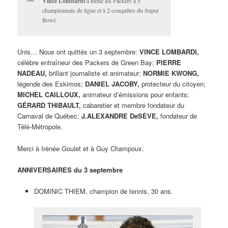
Vince Lombardi
a mené les Packers à 5
championnats de ligue et à 2 conquêtes du Super
Bowl.
Unis… Nous ont quittés un 3 septembre:
VINCE LOMBARDI,
célèbre entraîneur des Packers de Green Bay;
PIERRE
NADEAU,
brillant journaliste et animateur;
NORMIE KWONG,
légende des Eskimos;
DANIEL JACOBY,
protecteur du citoyen;
MICHEL CAILLOUX,
animateur d’émissions pour enfants;
GÉRARD THIBAULT,
cabaretier et membre fondateur du
Carnaval de Québec;
J.ALEXANDRE DeSÈVE,
fondateur de
Télé-Métropole.
Merci à Irénée Goulet et à Guy Champoux.
ANNIVERSAIRES du 3 septembre
DOMINIC THIEM, champion de tennis, 30 ans.