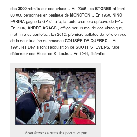
des
3000
retraits sur des prises… En 2005, les
STONES
attirent
80 000 personnes en banlieue de
MONCTON…
En 1950,
NINO
FARINA
gagne le GP d’Italie, la toute première épreuve de
F-1…
En 2006,
ANDRE AGASSI,
affligé par un mal de dos chronique,
met fin à sa carrière… En 2012, première pelletée de terre en vue
de la construction du nouveau
COLISÉE DE QUÉBEC…
En
1991, les Devils font l’acquisition de
SCOTT STEVENS,
rude
défenseur des Blues de St-Louis… En 1944, libération
Scott Stevens
a été un des joueurs les plus