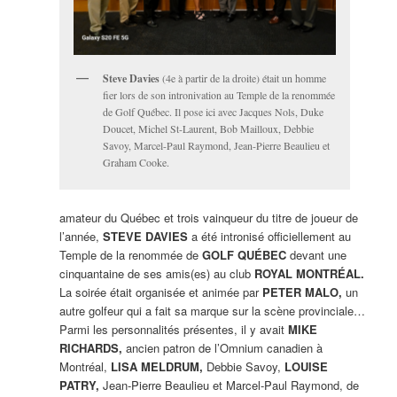
Steve Davies
(4e à partir de la droite) était un homme
fier lors de son intronivation au Temple de la renommée
de Golf Québec. Il pose ici avec Jacques Nols, Duke
Doucet, Michel St-Laurent, Bob Mailloux, Debbie
Savoy, Marcel-Paul Raymond, Jean-Pierre Beaulieu et
Graham Cooke.
amateur du Québec et trois vainqueur du titre de joueur de
l’année,
STEVE DAVIES
a été intronisé officiellement au
Temple de la renommée de
GOLF QUÉBEC
devant une
cinquantaine de ses amis(es) au club
ROYAL MONTRÉAL.
La soirée était organisée et animée par
PETER MALO,
un
autre golfeur qui a fait sa marque sur la scène provinciale…
Parmi les personnalités présentes, il y avait
MIKE
RICHARDS,
ancien patron de l’Omnium canadien à
Montréal,
LISA MELDRUM,
Debbie Savoy,
LOUISE
PATRY,
Jean-Pierre Beaulieu et Marcel-Paul Raymond, de