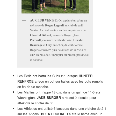
AU CLUB VENISE:
On a planté un arbre en
mémoire de
Roger Legault
au club de golf
Venise. La cérémonie a eu lieu en présence de
Chantal Gilbert,
veuve de Roger,
Jean
Perrault,
ex-maire de Sherbrooke,
Coralie
Beaucage
et
Guy Faucher,
du club Venise.
Roger a consacré plus de 40 ans de sa vie à ce
club en plus de s’impliquer au niveau provincial
et national.
Les Reds ont battu les Cubs 2-1 lorsque
HUNTER
RENFROE
a reçu un but sur balles avec les buts remplis
en fin de 9e manche.
Les Marlins ont frappé 18 c.s. dans un gain de 11-5 sur
Washington.
JAKE BURGER
a réussi 2 circuits pour
atteindre le chiffre de 30.
Les Athletics ont utilisé 6 lanceurs dans une victoire de 2-1
sur les Angels.
BRENT ROOKER
a été le héros avec un