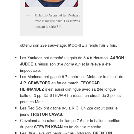
Orlando Arcia
bat les Dodgers
avec la longue balle. Les Braves
mènent la série 3-0.
obtenu son 28e sauvetage.
MOOKIE
a fendu l’air 3 fois.
Les Yankees ont arraché un gain de 5-4 à Houston.
AARON
JUDGE
a réussi son 31e
home run
et la relève a été
impeccable.
Les Mariners ont gagné 8-7 contre les Mets sur le circuit de
J.P. CRAWFORD
en fin de match.
TEOSCAR
HERNANDEZ
s’est aussi distingué avec sa 24e longue
balle et 3 pp. DJ STEWART a réussi un circuit de 3 points
pour les Mets.
Les Red Sox ont gagné 9-5 à K.C. Un 22e circuit pour le
jeune
TRISTON CASAS.
Cleveland a eu raison de Tampa 7-6 sur le ballon sacrifice
du petit
STEVEN KWAN
en fin de 11e manche.
Les Blue Jays ont perdu 8-7 au Colorado.
BRENTON