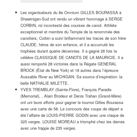
Les organisateurs du 8e Omnium GILLES BOURASSA à
Shawinigan-Sud ont rendu un vibrant hommage à SERGE
CORBIN, roi incontesté des courses de canot. Athlète
exceptionnel et membre du Temple de la renommée des
canotiers, Corbin a suivi brillamment les traces de son frère
CLAUDE, héros de son enfance, et il a accumulé les
trophées durant quatre décennies. Il a gagné 26 fois la
célèbre CLASSIQUE DE CANOTS DE LA MAURICIE. Il a
aussi remporté 28 victoires dans la Régate GENERAL
BROCK (État de New York) et 18 autres dans l’épreuve
Aussable River au MICHIGAN. Sa source d’inspiration: la
belle NATHALIE MILETTE.
YVES TREMBLAY (Sainte-Flore), François Paradis
(Memorial), , Alain Brodeur et Denis Trahan (Grand-Mère)
ont uni leurs efforts pour gagner le tournoi Gilles Bourassa
avec une carte de 58. Le concours des coups de départ a
été l’affaire de LOUIS-PIERRE GODIN avec une claque de
325 verges. LOUISE MOREAU a triomphé chez les dames
avec une frappe de 235 verges.