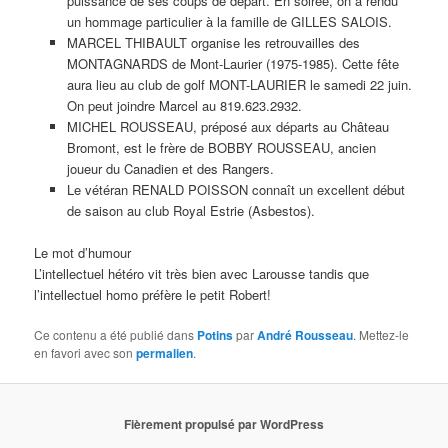
puissance de ses coups de départ. En soirée, on a rendu
un hommage particulier à la famille de GILLES SALOIS.
MARCEL THIBAULT organise les retrouvailles des
MONTAGNARDS de Mont-Laurier (1975-1985). Cette fête
aura lieu au club de golf MONT-LAURIER le samedi 22 juin.
On peut joindre Marcel au 819.623.2932.
MICHEL ROUSSEAU, préposé aux départs au Château
Bromont, est le frère de BOBBY ROUSSEAU, ancien
joueur du Canadien et des Rangers.
Le vétéran RENALD POISSON connaît un excellent début
de saison au club Royal Estrie (Asbestos).
Le mot d’humour
L’intellectuel hétéro vit très bien avec Larousse tandis que
l’intellectuel homo préfère le petit Robert!
Ce contenu a été publié dans
Potins
par
André Rousseau
. Mettez-le
en favori avec son
permalien
.
Fièrement propulsé par WordPress