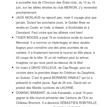
à surveiller lors de l’Omnium des États-Unis, du 13 au 16
juin, sur les allées étroites du club MERION. J’y reviendrai
prochainement.
JACK NICKLAUS ne rajeunit pas, mais il voyage plus que
jamais. Durant les prochains jours, le Golden Bear se
rendra en Corée, en Inde, à Hawaii, à Scottsdale et à
Cleveland. Faut croire que les affaires vont bien!
TIGER WOODS a joué 79 en troisième ronde du tournoi
Memorial. Il a commis un triple-bogey et deux double-
bogeys pour connaître une des pires journées de sa
carrière. Il a finalement terminé le tournoi en 65e place, à
20 coups de la tête. Si un tel malheur peut lui arriver,
imaginez ce qui nous pend au-dessus de la tête!
Un toast à DAVID VEILLEUX, de Cap-Rouge, pour sa
victoire dans la première étape du Critérium du Dauphiné,
en Suisse. C’est le grand BERNARD HINAULT qui lui a
présenté le maillot jaune. Âgé de 25 ans, David est un
produit des Mardis cyclistes de LACHINE.
DOMINIC BRABANT, du club Kanawaki, a joué 70 pour
gagner le 93e tournoi printanier des Cantons de l’Est au
Château Bromont. Il a devancé SÉBASTIEN ROBITAILLE,