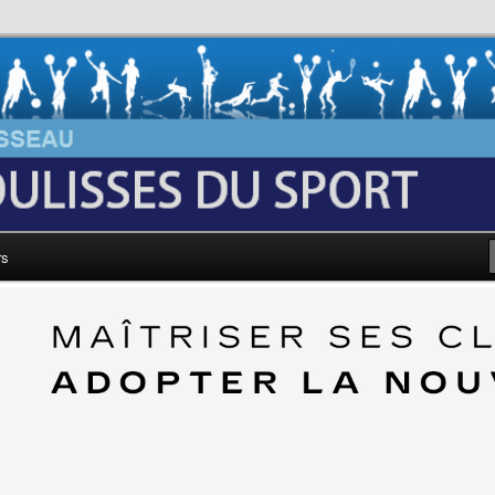
au: Les Coulisses du Sport
rs