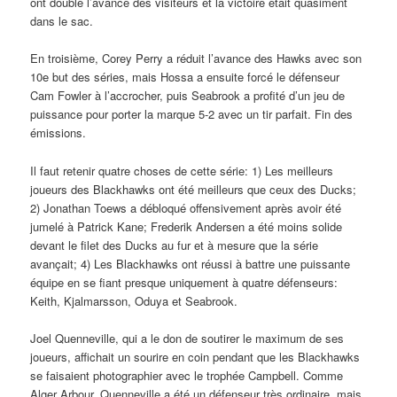
ont doublé l’avance des visiteurs et la victoire était quasiment
dans le sac.
En troisième, Corey Perry a réduit l’avance des Hawks avec son
10e but des séries, mais Hossa a ensuite forcé le défenseur
Cam Fowler à l’accrocher, puis Seabrook a profité d’un jeu de
puissance pour porter la marque 5-2 avec un tir parfait. Fin des
émissions.
Il faut retenir quatre choses de cette série: 1) Les meilleurs
joueurs des Blackhawks ont été meilleurs que ceux des Ducks;
2) Jonathan Toews a débloqué offensivement après avoir été
jumelé à Patrick Kane; Frederik Andersen a été moins solide
devant le filet des Ducks au fur et à mesure que la série
avançait; 4) Les Blackhawks ont réussi à battre une puissante
équipe en se fiant presque uniquement à quatre défenseurs:
Keith, Kjalmarsson, Oduya et Seabrook.
Joel Quenneville, qui a le don de soutirer le maximum de ses
joueurs, affichait un sourire en coin pendant que les Blackhawks
se faisaient photographier avec le trophée Campbell. Comme
Alger Arbour, Quenneville a été un défenseur très ordinaire, mais