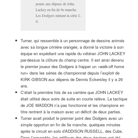
points aux dépens de John
Lackey en fin de 9e manche.
Les Dodgers mènent la série 2-
0.
Turner, qui ressemble à un personnage de dessins animés
avec sa longue crinière orangée, a donné la victoire à son
équipe en expédiant une rapide du vétéran JOHN LACKEY
par-dessus la clôture du champ centre. Il est ainsi devenu
le premier joueur des Dodgers à frapper un «walk-off home
run» dans les séries de championnat depuis l’exploit de
KIRK GIBSON aux dépens de Dennis Eckersley il y a 29
ans.
C’était la première fois de sa carrière que JOHN LACKEY
était utilisé deux soirs de suite en courte relève. La tactique
de JOE MADDON n’a pas fonctionné et les champions en
titre rentrent à la maison avec un déficit de deux parties.
Turner avait produit le premier point des Dodgers avec un
simple opportun en fin de 5e manche, quelques minutes
après le circuit en solo d’ADDISON RUSSELL, des Cubs.
Dans l’ensemble, les artilleurs des deux équipes ont été