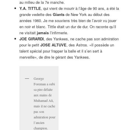
au milieu de la 7e manche.
Y.A. TITTLE
, qui vient de mourir à l’âge de 90 ans, a été la
grande vedette des
Giants
de New York au début des
années 1960. Je me souviens très bien de l’avoir vu jouer
en noir et blanc. Tittle était un dur de dur. On raconte qu’il
ne visitait
jamais
l’infirmerie.
JOE GIRARDI
, des Yankees, ne cache pas son admiration
pour le petit
JOSE ALTUVE
, des Astros. «Il possède un
talent spécial pour frapper la balle et il s’en sert à
merveille», de dire le gérant des Yankees.
George
Foreman a subi
sa pire défaite
aux mains de
Muhamad Ali,
mais il ne cache
pas son
admiration pour
l’ancien
champion.