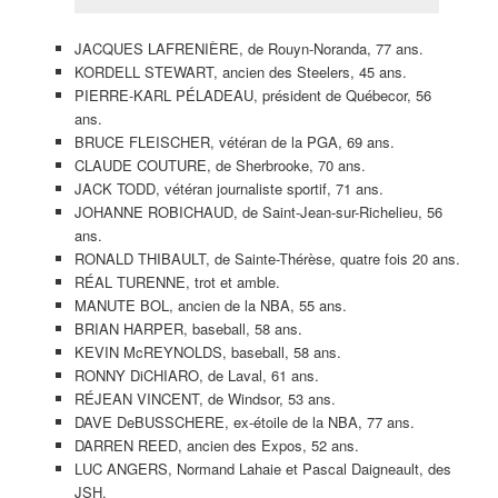
JACQUES LAFRENIÈRE, de Rouyn-Noranda, 77 ans.
KORDELL STEWART, ancien des Steelers, 45 ans.
PIERRE-KARL PÉLADEAU, président de Québecor, 56
ans.
BRUCE FLEISCHER, vétéran de la PGA, 69 ans.
CLAUDE COUTURE, de Sherbrooke, 70 ans.
JACK TODD, vétéran journaliste sportif, 71 ans.
JOHANNE ROBICHAUD, de Saint-Jean-sur-Richelieu, 56
ans.
RONALD THIBAULT, de Sainte-Thérèse, quatre fois 20 ans.
RÉAL TURENNE, trot et amble.
MANUTE BOL, ancien de la NBA, 55 ans.
BRIAN HARPER, baseball, 58 ans.
KEVIN McREYNOLDS, baseball, 58 ans.
RONNY DiCHIARO, de Laval, 61 ans.
RÉJEAN VINCENT, de Windsor, 53 ans.
DAVE DeBUSSCHERE, ex-étoile de la NBA, 77 ans.
DARREN REED, ancien des Expos, 52 ans.
LUC ANGERS, Normand Lahaie et Pascal Daigneault, des
JSH.