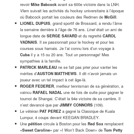
revoir
Mike Babcock
avant sa 600e victoire dans la LNH.
Vlem
suivait les activités du hockey universitaire à l’époque
où Babcock portait les couleurs des Redmen de
McGill
.
LIONEL DUPUIS
, grand sportif de Brossard, a rendu l’âme
la semaine dernière à l’âge de 76 ans.
Linel
était un ami de
longue date de
SERGE SAVARD
et du regretté
CAROL
VADNAIS
. Il se passionnait pour le hockey et pour les
courses sous harnais. Je l’ai connu lors d’un voyage à
Cuba
il y a 15 ou 20 ans. Tout un personnage! Mes
sympathies à la famille.
PATRICK MARLEAU
ne se fait pas prier pour vanter les
mérites d’
AUSTON MATTHEWS
. Il dit n’avoir jamais un
joueur avec un tel impact à cet âge-là.
ROGER FEDERER
, meilleur tennisman de sa génération, a
vaincu
RAFAEL NADAL
une 4e fois de suite pour gagner le
tournoi de Shangai. C’était la 94e victoire de sa carrière. Il
n’est devancé que par
JIMMY CONNORS
(109).
Le vétéran
PAT PEREZ
a gagné la Classique de Kuala
Lumpur, 4 coups devant KEEGAN BRADLEY.
Une
pétition
circule à Boston pour les
Red Sox
remplacent
«Sweet Caroline»
par «I Won’t Back Down» de
Tom Petty