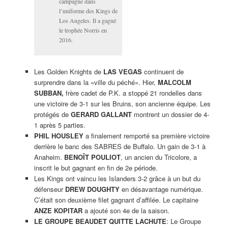
campagne dans
l’uniforme des Kings de
Los Angeles. Il a gagné
le trophée Norris en
2016.
Les Golden Knights de
LAS VEGAS
continuent de
surprendre dans la «ville du péché». Hier,
MALCOLM
SUBBAN,
frère cadet de P.K. a stoppé 21 rondelles dans
une victoire de 3-1 sur les Bruins, son ancienne équipe. Les
protégés de
GERARD GALLANT
montrent un dossier de 4-
1 après 5 parties.
PHIL HOUSLEY
a finalement remporté sa première victoire
derrière le banc des SABRES de Buffalo. Un gain de 3-1 à
Anaheim.
BENOÎT POULIOT
, un ancien du Tricolore, a
inscrit le but gagnant en fin de 2e période.
Les Kings ont vaincu les Islanders 3-2 grâce à un but du
défenseur
DREW DOUGHTY
en désavantage numérique.
C’était son deuxième filet gagnant d’affilée. Le capitaine
ANZE KOPITAR
a ajouté son 4e de la saison.
LE GROUPE BEAUDET QUITTE LACHUTE
: Le Groupe