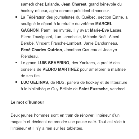
samedi chez Lalande.
Jean Charest
, grand bénévole du
hockey mineur, agira comme président d’honneur.
La Fédération des journalistes du Québec, section Estrie, a
souligné le départ à la retraite du vétéran
MARCEL
GAGNON
. Parmi les invités, il y avait
Marie-Ève Lacas
,
Pierre Tousignant, Luc Larochelle, Mélanie Noël, Albert
Bérubé, Vincent Franche-Lombart, Janie Dandonneau,
René-Charles Quirion
, Jonathan Custeau et Jocelyn
Riendeau.
Le grand
LUIS SEVERINO
, des Yankees, a profité des
conseils de
PEDRO MARTINEZ
pour améliorer la maîtrise
de ses tirs.
LUC GÉLINAS
, de RDS, parlera de hockey et de littérature
à la bibliothèque Guy-Bélisle de
Saint-Eustache
, vendredi.
Le mot d’humour
Deux jeunes hommes sont en train de rénover l’intérieur d’un
magasin et décident de prendre une pause-café. Tout est vide à
l’intérieur et il n’y a rien sur les tablettes.