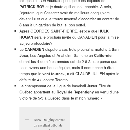
les épaules. On voudrait qu’il répète les exploits de
PATRICK ROY
et je doute qu’il en soit capable. À cela,
j’ajouterai que
Casseau
avait de meilleurs coéquipiers
devant lui et que je trouve insensé d’accorder un contrat de
8 ans
à un gardien de but, si bon soit-il.
Après GEORGES SAINT-PIERRE, est-ce que
HULK
HOGAN
sera l
e prochain invité du CANADIEN pour la mise
au jeu protocolaire?
Le
CANADIEN
disputera ses trois prochains matchs à
San
Jose
, Los Angeles et Anaheim. Sa fiche en
Californie
durant les 4 dernières années est de 2-8-2. «Je pense que
nous avons une bonne équipe, mais il commence à être
temps que le
vent tourne
», a dit CLAUDE JULIEN après la
défaite de 4-3 contre Toronto.
Le championnat de la Ligue de baseball Junior Élite du
Québec appartient au
Royal de Repentigny
en vertu d’une
victoire de 5-3 à Québec dans le match numéro 7.
Drew Doughty connaît
un excellent début de