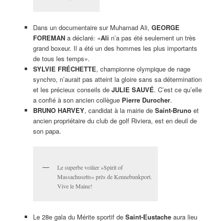
Dans un documentaire sur Muhamad Ali,
GEORGE
FOREMAN
a déclaré: «
Ali
n’a pas été seulement un très
grand boxeur. Il a été un des hommes les plus importants
de tous les temps».
SYLVIE FRÉCHETTE
, championne olympique de nage
synchro, n’aurait pas atteint la gloire sans sa détermination
et les précieux conseils de
JULIE SAUVÉ
. C’est ce qu’elle
a confié à son ancien collègue
Pierre Durocher
.
BRUNO HARVEY
, candidat à la mairie de
Saint-Bruno
et
ancien propriétaire du club de golf Riviera, est en deuil de
son papa.
Le superbe voilier »Spirit of
Massachusetts» près de Kennebunkport.
Vive le Maine!
Le 28e gala du Mérite sportif de
Saint-Eustache
aura lieu