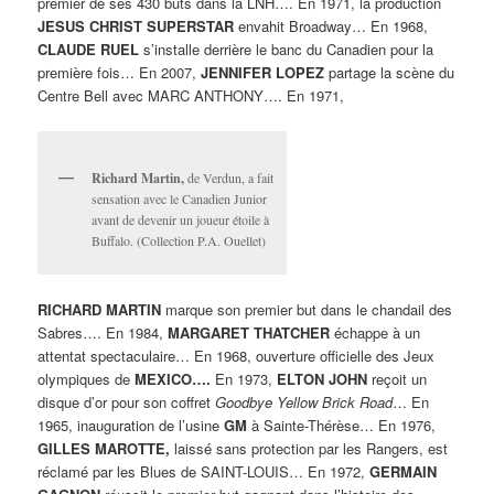
premier de ses 430 buts dans la LNH…. En 1971, la production
JESUS CHRIST SUPERSTAR
envahit Broadway… En 1968,
CLAUDE RUEL
s’installe derrière le banc du Canadien pour la
première fois… En 2007,
JENNIFER LOPEZ
partage la scène du
Centre Bell avec MARC ANTHONY…. En 1971,
Richard Martin,
de Verdun, a fait
sensation avec le Canadien Junior
avant de devenir un joueur étoile à
Buffalo. (Collection P.A. Ouellet)
RICHARD MARTIN
marque son premier but dans le chandail des
Sabres…. En 1984,
MARGARET THATCHER
échappe à un
attentat spectaculaire… En 1968, ouverture officielle des Jeux
olympiques de
MEXICO….
En 1973,
ELTON JOHN
reçoit un
disque d’or pour son coffret
Goodbye Yellow Brick Road
… En
1965, inauguration de l’usine
GM
à Sainte-Thérèse… En 1976,
GILLES MAROTTE,
laissé sans protection par les Rangers, est
réclamé par les Blues de SAINT-LOUIS… En 1972,
GERMAIN