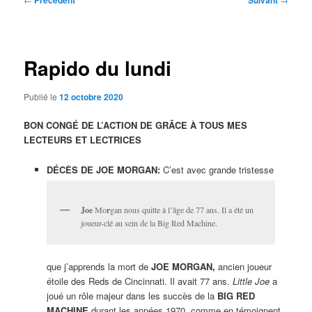
Précédent
Suivant
des
articles
Rapido du lundi
Publié le
12 octobre 2020
BON CONGÉ DE L’ACTION DE GRÂCE À TOUS MES
LECTEURS ET LECTRICES
DÉCÈS DE JOE MORGAN:
C’est avec grande tristesse
Joe
Mo
r
gan nous quitte à l’âge de 77 ans. Il a été un
joueur-clé au sein de la Big Red Machine.
que j’apprends la mort de
JOE MORGAN,
ancien joueur
étoile des Reds de Cincinnati. Il avait 77 ans.
Little Joe
a
joué un rôle majeur dans les succès de la
BIG RED
MACHINE
durant les années 1970, comme en témoignent