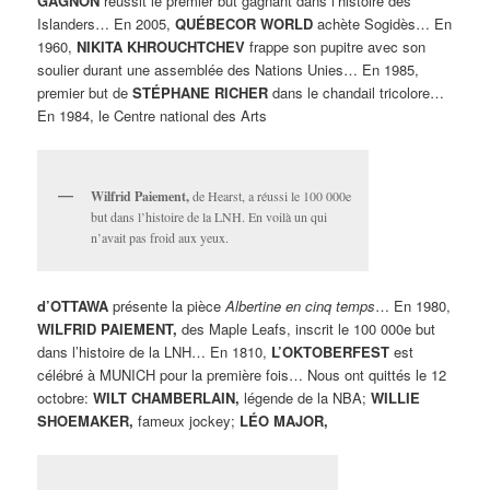
GAGNON
réussit le premier but gagnant dans l’histoire des
Islanders… En 2005,
QUÉBECOR WORLD
achète Sogidès… En
1960,
NIKITA KHROUCHTCHEV
frappe son pupitre avec son
soulier durant une assemblée des Nations Unies… En 1985,
premier but de
STÉPHANE RICHER
dans le chandail tricolore…
En 1984, le Centre national des Arts
Wilfrid Paiement,
de Hearst, a réussi le 100 000e
but dans l’histoire de la LNH. En voilà un qui
n’avait pas froid aux yeux.
d’OTTAWA
présente la pièce
Albertine en cinq temps
… En 1980,
WILFRID PAIEMENT,
des Maple Leafs, inscrit le 100 000e but
dans l’histoire de la LNH… En 1810,
L’OKTOBERFEST
est
célébré à MUNICH pour la première fois… Nous ont quittés le 12
octobre:
WILT CHAMBERLAIN,
légende de la NBA;
WILLIE
SHOEMAKER,
fameux jockey;
LÉO MAJOR,