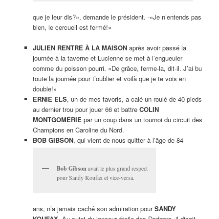
que je leur dis?», demande le président. -«Je n’entends pas
bien, le cercueil est fermé!»
JULIEN RENTRE À LA MAISON
après avoir passé la
journée à la taverne et Lucienne se met à l’engueuler
comme du poisson pourri. «De grâce, ferme-la, dit-il. J’ai bu
toute la journée pour t’oublier et voilà que je te vois en
double!»
ERNIE ELS
, un de mes favoris, a calé un roulé de 40 pieds
au dernier trou pour jouer 66 et battre
COLIN
MONTGOMERIE
par un coup dans un tournoi du circuit des
Champions en Caroline du Nord.
BOB GIBSON
, qui vient de nous quitter à l’âge de 84
Bob Gibson
avait le plus grand respect
pour Sandy Koufax et vice-versa.
ans, n’a jamais caché son admiration pour
SANDY
KOUFAX.
Au sujet du lanceur étoile des Dodgers, il disait