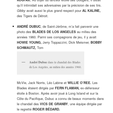
qu’il intimidait ses adversaires par la précision de ses tirs.
Gibby
avait aussi le plus grand respect pour
AL KALINE,
des Tigers de Détroit.
ANDRÉ DUBUC
, de Saint-Jérôme, m’a fait parvenir une
photo des
BLADES DE LOS ANGELES
au milieu des
années 1960. Parmi ses compagnons de jeu, il y avait
HOWIE YOUNG,
Jerry Toppazzini, Dick Meismer,
BOBBY
SCHMAUTZ,
Tom
André Dubuc
dans le chandail des Blades
de Los Angeles, au milieu des années 1960.
McVie, Jack Norris, Léo Labine et
WILLIE O’REE.
Les
Blades étaient dirigés par
FERN FLAMAN,
ex-défenseur
étoile à Boston. Après avoir joué à Long Island et sur la
Côte du Pacifique, Dubuc a connu de beaux moments dans
le chandail des
VICS DE GRANBY
, une équipe dirigée par
le regretté
ROGER BÉDARD.