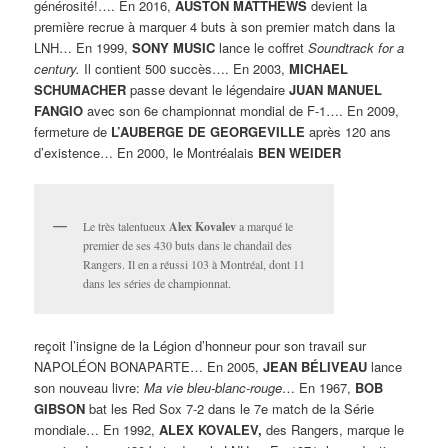
générosité!…. En 2016,
AUSTON MATTHEWS
devient la
première recrue à marquer 4 buts à son premier match dans la
LNH… En 1999,
SONY MUSIC
lance le coffret
Soundtrack for a
century.
Il contient 500 succès…. En 2003,
MICHAEL
SCHUMACHER
passe devant le légendaire
JUAN MANUEL
FANGIO
avec son 6e championnat mondial de F-1…. En 2009,
fermeture de
L’AUBERGE DE GEORGEVILLE
après 120 ans
d’existence… En 2000, le Montréalais
BEN WEIDER
Le très talentueux
Alex Kovalev
a marqué le
premier de ses 430 buts dans le chandail des
Rangers. Il en a réussi 103 à Montréal, dont 11
dans les séries de championnat.
reçoit l’insigne de la Légion d’honneur pour son travail sur
NAPOLÉON BONAPARTE… En 2005,
JEAN BÉLIVEAU
lance
son nouveau livre:
Ma vie bleu-blanc-rouge
… En 1967,
BOB
GIBSON
bat les Red Sox 7-2 dans le 7e match de la Série
mondiale… En 1992,
ALEX KOVALEV,
des Rangers, marque le