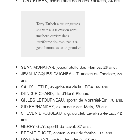
TONY KUBEK, ancien arrêt-court des Yankees, 84 ans.
Tony Kubek
a été longtemps
analyste à la télévision après
une belle carrière dans
l’uniforme des Yankees. Un
gentilhomme avec un grand G.
SEAN MONAHAN, joueur étoile des Flames, 26 ans.
JEAN-JACQUES DAIGNEAULT, ancien du Tricolore, 55
ans.
SALLY LITTLE, ex-golfeuse de la LPGA, 69 ans.
DENIS RICHARD, fils d’Henri Richard.
GILLES LÉTOURNEAU, sportif de Montréal-Est, 76 ans.
SID FERNANDEZ, ex-lanceur des Mets, 58 ans.
STEVEN BROSSEAU, d.g. du club Laval-sur-le-Lac, 42
ans.
GERRY GUY, sportif de Laval, 87 ans.
BERNIE RUOFF, ancien joueur de football, 69 ans.
DAVE BROWN, ancien des Flyers, 58 ans.