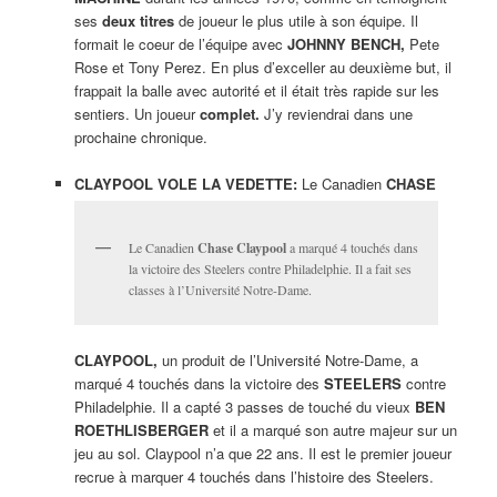
ses
deux titres
de joueur le plus utile à son équipe. Il
formait le coeur de l’équipe avec
JOHNNY BENCH,
Pete
Rose et Tony Perez. En plus d’exceller au deuxième but, il
frappait la balle avec autorité et il était très rapide sur les
sentiers. Un joueur
complet.
J’y reviendrai dans une
prochaine chronique.
CLAYPOOL VOLE LA VEDETTE:
Le Canadien
CHASE
Le Canadien
Chase Claypool
a marqué 4 touchés dans
la victoire des Steelers contre Philadelphie. Il a fait ses
classes à l’Université Notre-Dame.
CLAYPOOL,
un produit de l’Université Notre-Dame, a
marqué 4 touchés dans la victoire des
STEELERS
contre
Philadelphie. Il a capté 3 passes de touché du vieux
BEN
ROETHLISBERGER
et il a marqué son autre majeur sur un
jeu au sol. Claypool n’a que 22 ans. Il est le premier joueur
recrue à marquer 4 touchés dans l’histoire des Steelers.