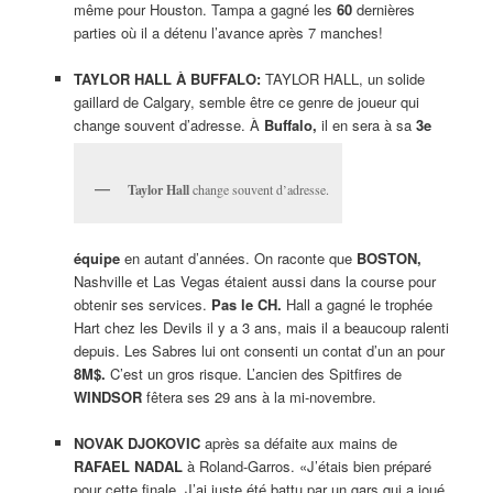
même pour Houston. Tampa a gagné les
60
dernières
parties où il a détenu l’avance après 7 manches!
TAYLOR HALL À BUFFALO:
TAYLOR HALL, un solide
gaillard de Calgary, semble être ce genre de joueur qui
change souvent d’adresse. À
Buffalo,
il en sera à sa
3e
Taylor Hall
change souvent d’adresse.
équipe
en autant d’années. On raconte que
BOSTON,
Nashville et Las Vegas étaient aussi dans la course pour
obtenir ses services.
Pas le CH.
Hall a gagné le trophée
Hart chez les Devils il y a 3 ans, mais il a beaucoup ralenti
depuis. Les Sabres lui ont consenti un contat d’un an pour
8M$.
C’est un gros risque. L’ancien des Spitfires de
WINDSOR
fêtera ses 29 ans à la mi-novembre.
NOVAK DJOKOVIC
après sa défaite aux mains de
RAFAEL NADAL
à Roland-Garros. «J’étais bien préparé
pour cette finale. J’ai juste été battu par un gars qui a joué