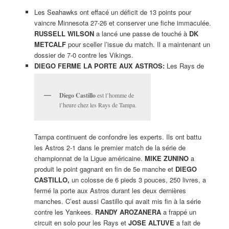
Les Seahawks ont effacé un déficit de 13 points pour
vaincre Minnesota 27-26 et conserver une fiche immaculée.
RUSSELL WILSON
a lancé une passe de touché à
DK
METCALF
pour sceller l’issue du match. Il a maintenant un
dossier de 7-0 contre les Vikings.
DIEGO FERME LA PORTE AUX ASTROS:
Les Rays de
Diego Castillo
est l’homme de
l’heure chez les Rays de Tampa.
Tampa continuent de confondre les experts. Ils ont battu
les Astros 2-1 dans le premier match de la série de
championnat de la Ligue américaine.
MIKE ZUNINO
a
produit le point gagnant en fin de 5e manche et
DIEGO
CASTILLO,
un colosse de 6 pieds 3 pouces, 250 livres, a
fermé la porte aux Astros durant les deux dernières
manches. C’est aussi Castillo qui avait mis fin à la série
contre les Yankees.
RANDY AROZANERA
a frappé un
circuit en solo pour les Rays et
JOSE ALTUVE
a fait de