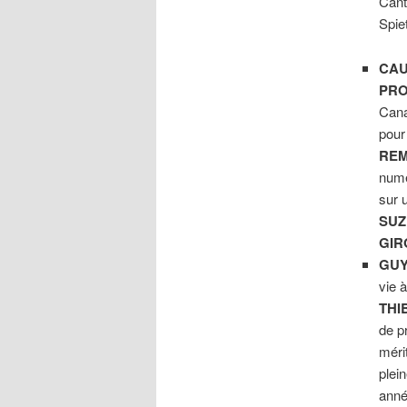
Cant
Spie
CAU
PRO
Cana
pour
REM
numé
sur 
SUZ
GIR
GUY
vie 
THI
de p
méri
plei
anné