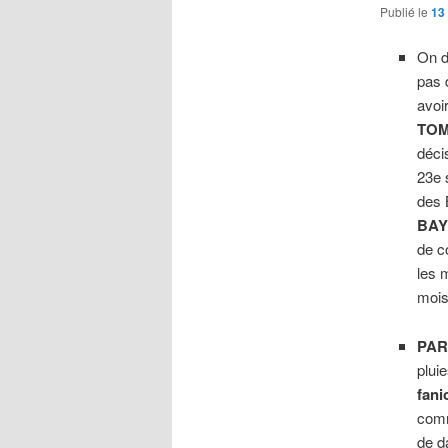
Publié le
13
On d
pas 
avoi
TOM
déci
23e 
des
BAY
de c
les 
mois
PAR
plui
fani
comm
de d