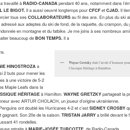
a travaillé à
RADIO-CANADA
pendant 40 ans, notamment dans l’ém
L LE BIGOT.
Il a aussi oeuvré longtemps pour
CFCF
et
CJAD.
Il tie
rcier tous ses
COLLABORATEURS
au fil des ans. En plus du ski alp
t adressé aux adeptes du ski de fond, de la raquette, du crampon, du 
andonnée en montagne et du fatbike. Je me joins à ses nombreux amis
aiter beaucoup de
BON TEMPS.
Il a
ns.
Wayne Gretzky
était l’invité d’honneur pour
NIE HINOSTROZA
a
Classique Héritage à Hamilton.
si 2 buts pour mener les
es à une victoire de 5-2
les Maple Leafs dans la
SSIQUE HÉRITAGE
à Hamilton.
WAYNE GRETZKY
partageait la 
nneur avec ARTUR CHOLACH, un joueur d’origine ukrainienne.
Penguins ont doublé les Hurricanes 4-2 et c’est
SIDNEY CROSBY
qu
ut gagnant. Son 20e de la saison.
TRISTAN JARRY
a brillé devant le f
ussant 41 rondelles.
euse retraite à
MARIE-JOSÉE TURCOTTE,
de Radio-Canada.