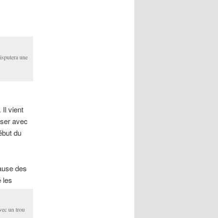
disputera une
 Il vient
iser avec
ébut du
cause des
 les
avec un trou