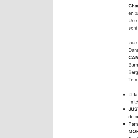
Cha
en b
Une 
sont
joue
Dans
CAM
Burn
Berg
Tom
L’Ir
imit
JUS
de p
Parm
MOR