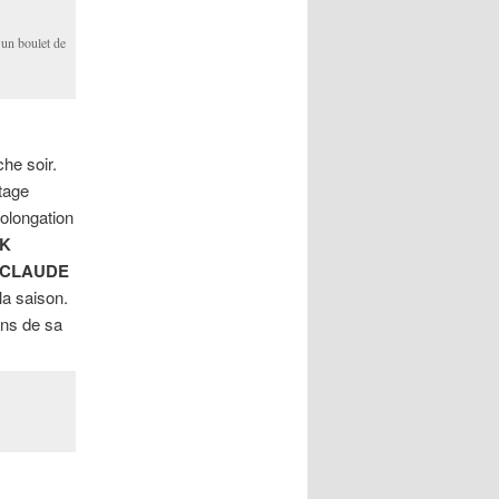
 un boulet de
che soir.
ntage
rolongation
CK
CLAUDE
la saison.
ans de sa