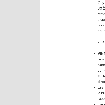
Guy 
JOË
reme
s’es
la r
souh
76 a
VIN
réus
Sabr
sur 
CLA
d’ho
Les 
le b
repo
Heur