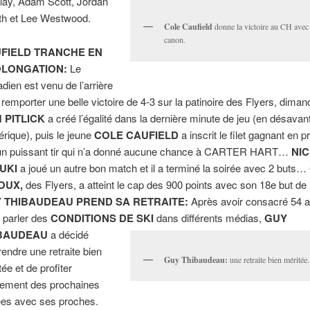
lay, Adam Scott, Jordan
th et Lee Westwood.
Cole Caufield
donne la victoire au CH avec
canon.
FIELD TRANCHE EN
LONGATION:
Le
dien est venu de l’arrière
 remporter une belle victoire de 4-3 sur la patinoire des Flyers, diman
 PITLICK
a créé l’égalité dans la dernière minute de jeu (en désava
rique), puis le jeune
COLE CAUFIELD
a inscrit le filet gagnant en p
un puissant tir qui n’a donné aucune chance à CARTER HART…
NI
UKI
a joué un autre bon match et il a terminé la soirée avec 2 buts…
OUX,
des Flyers, a atteint le cap des 900 points avec son 18e but de 
 THIBAUDEAU PREND SA RETRAITE:
Après avoir consacré 54 
à parler des
CONDITIONS DE SKI
dans différents médias,
GUY
BAUDEAU
a décidé
rendre une retraite bien
Guy Thibaudeau:
une retraite bien méritée.
tée et de profiter
nement des prochaines
es avec ses proches.