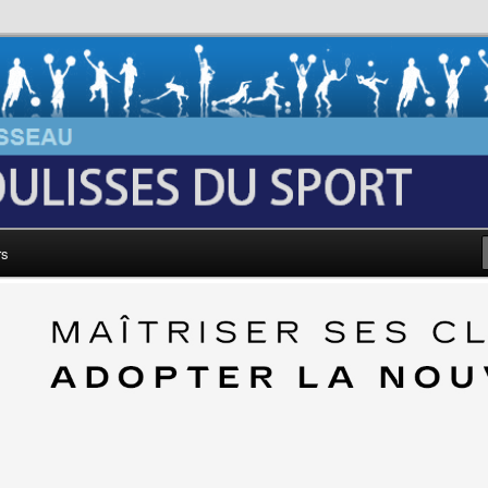
au: Les Coulisses du Sport
rs