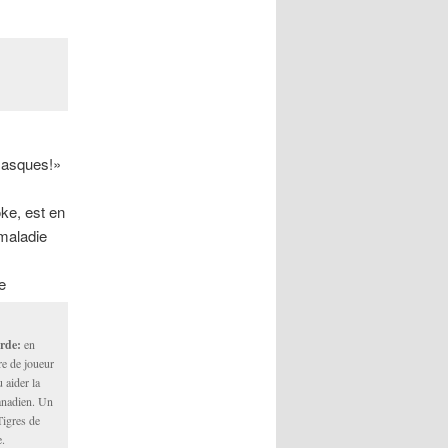
 masques!»
ke, est en
 maladie
e
rde:
en
re de joueur
u aider la
anadien. Un
Tigres de
e.