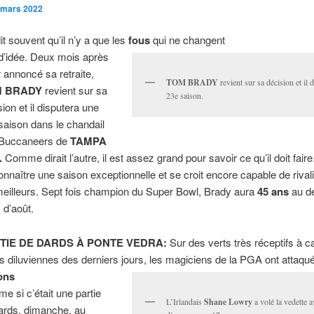
 mars 2022
it souvent qu’il n’y a que les
fous
qui ne changent
d’idée. Deux mois après
r annoncé sa retraite,
TOM BRADY
revient sur sa décision et il 
 BRADY
revient sur sa
23e saison.
sion et il disputera une
saison dans le chandail
 Buccaneers de
TAMPA
.
Comme dirait l’autre, il est assez grand pour savoir ce qu’il doit faire.
onnaître une saison exceptionnelle et se croit encore capable de rival
meilleurs. Sept fois champion du Super Bowl, Brady aura
45 ans
au d
 d’août.
TIE DE DARDS À PONTE VEDRA:
Sur des verts très réceptifs à 
es diluviennes des derniers jours, les magiciens de la PGA ont attaqué
ons
e si c’était une partie
L’Irlandais
Shane Lowry
a volé la vedette 
ards, dimanche, au