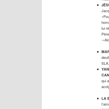
JÉS
Jacq
«Pou
homm
lui 
Père
-«Al
MAR
deui
SLA.
YAN
CAN
qui 
acol
LA 
t’ai