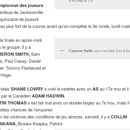
d’un coup au 17e.
mpionnat des joueurs
anlieue de Jacksonville.
quinzaine de joueurs
 au plus fort de la course avant qu’on complète la 3e ronde, lundi mati
 la finale en après-midi.
 le groupe, il y a
Cameron Smith
sera à surveiller d’ici la fin
ERON SMITH,
Sam
s, Paul Casey, Daniel
er, Tommy Fleetwood et
 Hoge.
landais
SHANE LOWRY
a volé la vedette avec un
AS
au 17e trou et il a
é par le Canadien
ADAM HADWIN.
TIN THOMAS
s’est fait mal avec un double-bogey au 7e trou, mais i
etites chances de l’emporter.
i les victimes des conditions de jeu atroces, samedi, il y a
COLLIN
IKAWA,
Brooks Koepka, Patrick