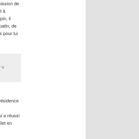
ission de
nt à
in, il
patin, de
 pour lui
 la
présidence
i a réussi
ilet en