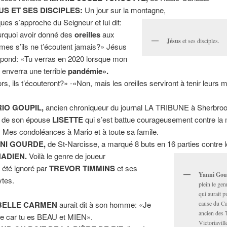
US ET SES DISCIPLES:
Un jour sur la montagne,
ues s’approche du Seigneur et lui dit:
rquoi avoir donné des
oreilles
aux
Jésus
et ses disciples.
es s’ils ne t’écoutent jamais?» Jésus
répond: «Tu verras en 2020 lorsque mon
 enverra une terrible
pandémie».
ors, ils t’écouteront?» -«Non, mais les oreilles serviront à tenir leurs
IO GOUPIL,
ancien chroniqueur du journal LA TRIBUNE à Sherbroo
l de son épouse
LISETTE
qui s’est battue courageusement contre la
 Mes condoléances à Mario et à toute sa famile.
NI GOURDE,
de St-Narcisse, a marqué 8 buts en 16 parties contre l
ADIEN.
Voilà le genre de joueur
a été ignoré par
TREVOR TIMMINS
et ses
Yanni Gou
ytes.
plein le gen
qui aurait p
cause du C
BELLE CARMEN
aurait dit à son homme: «Je
ancien des 
me car tu es BEAU et MIEN».
Victoriavill