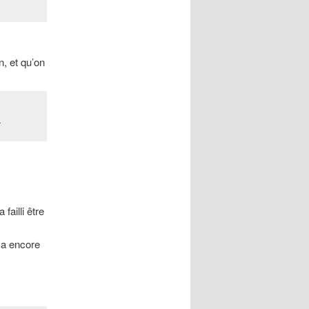
n, et qu’on
.
 failli être
l a encore