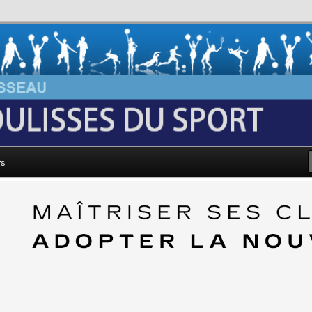
au: Les Coulisses du Sport
rs