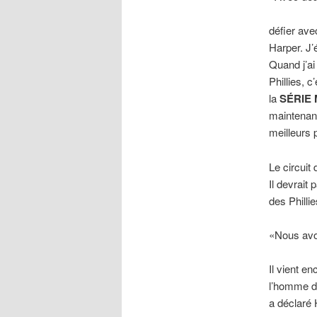
défier avec
Harper. J’
Quand j’ai
Phillies, c
la
SÉRIE
maintenant
meilleurs 
Le circuit
Il devrait
des Philli
«Nous avo
Il vient en
l’homme d
a déclaré 