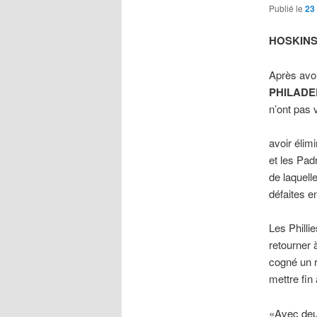
Publié le
23
HOSKINS
Après avoi
PHILADE
n’ont pas 
avoir élim
et les Pa
de laquell
défaites e
Les Philli
retourner 
cogné un r
mettre fin
«Avec deux