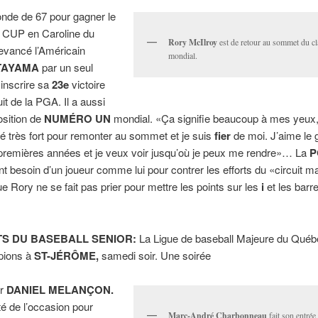
onde de 67 pour gagner le
J CUP en Caroline du
Rory McIlroy
est de retour au sommet du c
devancé l’Américain
mondial.
TAYAMA
par un seul
inscrire sa
23e
victoire
uit de la PGA. Il a aussi
osition de
NUMÉRO UN
mondial. «Ça signifie beaucoup à mes yeux, a-
illé très fort pour remonter au sommet et je suis
fier
de moi. J’aime le g
premières années et je veux voir jusqu’où je peux me rendre»… La
P
 besoin d’un joueur comme lui pour contrer les efforts du «circuit ma
ue Rory ne se fait pas prier pour mettre les points sur les
i
et les barr
S DU BASEBALL SENIOR:
La Ligue de baseball Majeure du Québe
pions à
ST-JÉRÔME,
samedi soir. Une soirée
ar
DANIEL MELANÇON.
té de l’occasion pour
Marc-André Charbonneau
fait son entré