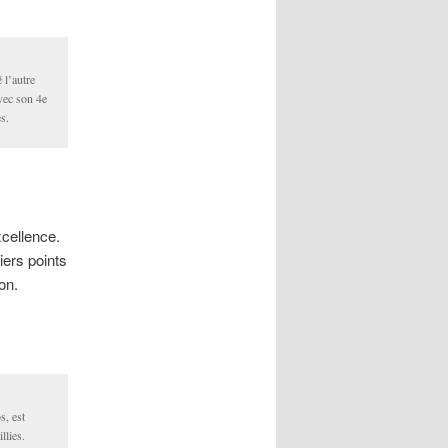
é l’autre
avec son 4e
es.
excellence.
iers points
on.
s, est
llies.