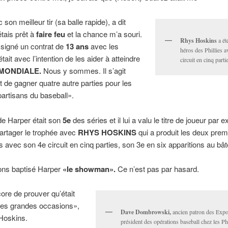
 son meilleur tir (sa balle rapide), a dit
étais prêt à
faire feu
et la chance m’a souri.
Rhys Hoskins
a ét
 signé un contrat de
13 ans
avec les
héros des Phillies 
’était avec l’intention de les aider à atteindre
circuit en cinq parti
 MONDIALE.
Nous y sommes. Il s’agit
 de gagner quatre autre parties pour les
partisans du baseball».
 de Harper était son
5e
des séries et il lui a valu le titre de joueur par 
 partager le trophée avec
RHYS HOSKINS
qui a produit les deux prem
es avec son 4e circuit en cinq parties, son 3e en six apparitions au bât
ns baptisé Harper
«le showman».
Ce n’est pas par hasard.
core de prouver qu’était
es grandes occasions»,
Dave Dombrowski,
ancien patron des Expo
Hoskins.
président des opérations baseball chez les Phi