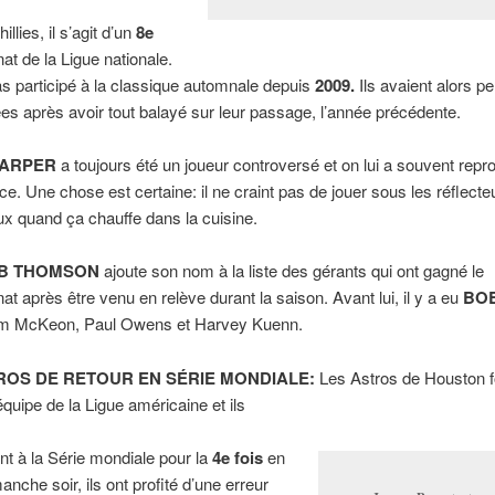
illies, il s’agit d’un
8e
t de la Ligue nationale.
pas participé à la classique automnale depuis
2009.
Ils avaient alors p
s après avoir tout balayé sur leur passage, l’année précédente.
HARPER
a toujours été un joueur controversé et on lui a souvent repr
e. Une chose est certaine: il ne craint pas de jouer sous les réflecteur
x quand ça chauffe dans la cuisine.
B THOMSON
ajoute son nom à la liste des gérants qui ont gagné le
t après être venu en relève durant la saison. Avant lui, il y a eu
BO
 Jim McKeon, Paul Owens et Harvey Kuenn.
ROS DE RETOUR EN SÉRIE MONDIALE:
Les Astros de Houston f
équipe de la Ligue américaine et ils
ont à la Série mondiale pour la
4e fois
en
anche soir, ils ont profité d’une erreur