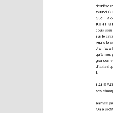
dernière r
tournoi C
Sud. Il a 
KURT KI
coup pour 
sur le circ
repris la p
J’ai trava
qu’à mes 
grandement
d’autant q
t
.
LAURÉAT
ses cham
animée p
On a profi