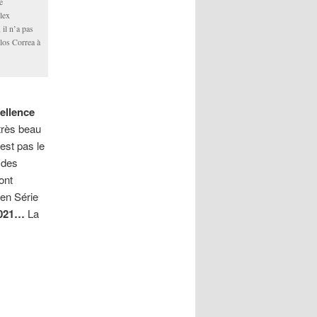
e
lex
 il n’a pas
rlos Correa à
ellence
très beau
’est pas le
 des
ont
 en Série
021…
La