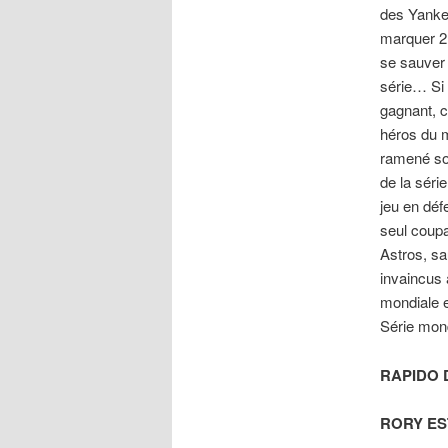
des Yankee
marquer 2
se sauver 
série… Si
gagnant, c
héros du m
ramené son 
de la sér
jeu en d
seul coupa
Astros, s
invaincus 
mondiale 
Série mond
RAPIDO 
RORY ES