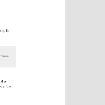
 qu’ils
entissant
ER
a
e 4-3 et