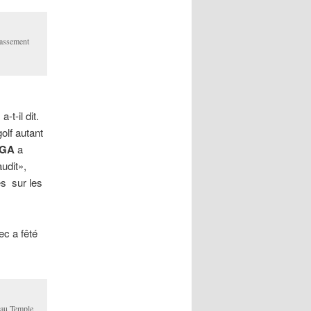
lassement
t-il dit.
olf autant
GA
a
udit»,
es sur les
c a fêté
e au Temple