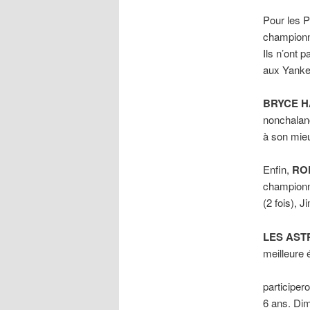
Pour les Ph
championna
Ils n’ont 
aux Yankee
BRYCE 
nonchalanc
à son mieu
Enfin,
RO
championna
(2 fois),
LES AST
meilleure 
participer
6 ans. Dim