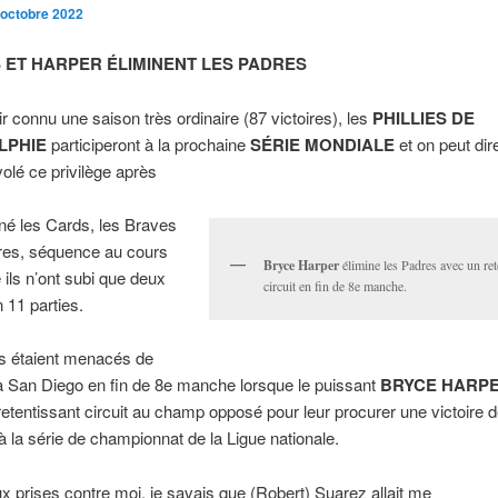
 octobre 2022
 ET HARPER ÉLIMINENT LES PADRES
r connu une saison très ordinaire (87 victoires), les
PHILLIES DE
LPHIE
participeront à la prochaine
SÉRIE MONDIALE
et on peut dire
volé ce privilège après
iné les Cards, les Braves
dres, séquence au cours
Bryce Harper
élimine les Padres avec un ret
e ils n’ont subi que deux
circuit en fin de 8e manche.
n 11 parties.
es étaient menacés de
à San Diego en fin de 8e manche lorsque le puissant
BRYCE HARP
etentissant circuit au champ opposé pour leur procurer une victoire d
 à la série de championnat de la Ligue nationale.
 prises contre moi, je savais que (Robert) Suarez allait me