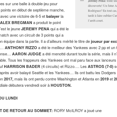
Jeremy Pena:
toute un
s sur une balle à double-jeu pour
découverte! Un futur A
 points en début de septième manche,
Rodriguez? En tout cas,
avec une victoire de 6-5 et
balayer
la
tardé à faire oublier Ca
l’arrêt-court.
ALEX BREGMAN
a produit le point
’est le jeune
JEREMY PENA
qui a été le
atch avec un circuit de 3 points qui a
équipe dans la partie. Il a d’ailleurs mérité le titre de
joueur par exc
ie…
ANTHONY RIZZO
a été le meilleur des Yankees avec 2 pp et un 
éfense…
AARON JUDGE
a été menotté durant toute la série, mais il n
ble. Tous les frappeurs des Yankees ont mal paru face aux lanceurs
auf
HARRISON BADER
(4 circuits) et Rizzo…. Les
ASTROS (7-0)
s
après avoir balayé Seattle et les Yankees… Ils ont battu les Dodgers
en
2017,
mais ils ont perdu contre Washington et Atlanta en
2019
et
2
iale débutera vendredi soir à
HOUSTON.
DU LUNDI
T DE RETOUR AU SOMMET:
RORY McILROY a joué une