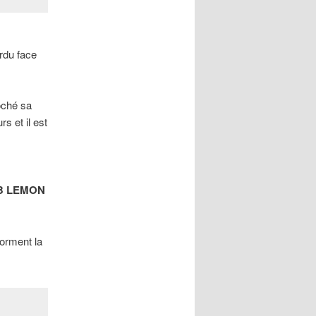
erdu face
oché sa
s et il est
B LEMON
orment la