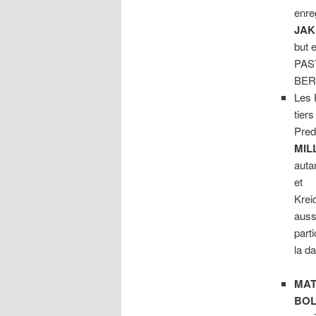
enreg
JAK
but 
PAS
BER
Les 
tiers
Pred
MIL
auta
et
Krei
auss
parti
la d
MA
BOL