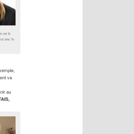
n sur le
vec une 3e
exemple,
ment va
nir au
AIS,