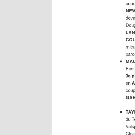
pour
NEW
deva
Doug
LA
CO
mieu
parc
MAU
Epso
3e p
en
A
coup
GAB
TAY
du T
Vals
Clear