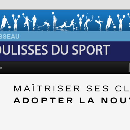
au: Les Coulisses du Sport
rs