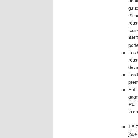
un ai
gauc
21 a
réuss
tour
AND
port
Les 
réus
deva
Les 
prem
Enfi
gagn
PET
la c
LE 
joué