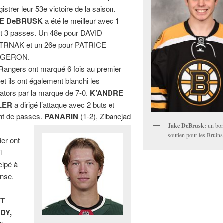
istrer leur 53e victoire de la saison.
E DeBRUSK
a été le meilleur avec 1
et 3 passes. Un 48e pour DAVID
TRNAK et un 26e pour PATRICE
GERON.
Rangers ont marqué 6 fois au premier
 et ils ont également blanchi les
ators par la marque de 7-0.
K’ANDRE
LER
a dirigé l’attaque avec 2 buts et
nt de passes.
PANARIN
(1-2), Zibanejad
Jake DeBrusk:
un bon
soutien pour les Bruins
der ont
i
cipé à
anse.
TT
DY,