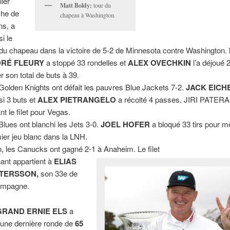
lier
Matt Boldy:
tour du
he de
chapeau à Washington.
ns, a
i le
 du chapeau dans la victoire de 5-2 de Minnesota contre Washington.
RÉ FLEURY
a stoppé 33 rondelles et
ALEX OVECHKIN
l’a déjoué 2
er son total de buts à 39.
Golden Knights ont défait les pauvres Blue Jackets 7-2.
JACK EICH
si 3 buts et
ALEX PIETRANGELO
a récolté 4 passes. JIRI PATERA 
nt le filet pour Vegas.
Blues ont blanchi les Jets 3-0.
JOEL HOFER
a bloqué 33 tirs pour mé
ier jeu blanc dans la LNH.
n, les Canucks ont gagné 2-1 à Anaheim. Le filet
ant appartient à
ELIAS
TERSSON,
son 33e de
ampagne.
GRAND ERNIE ELS
a
 une dernière ronde de
65