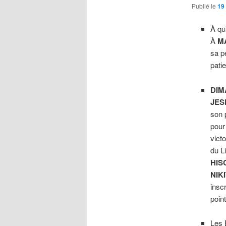
Publié le
19
À qui
À
M
sa p
pati
DIM
JES
son 
pour
victo
du L
HIS
NIK
insc
poin
Les 