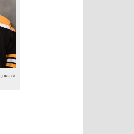
 joueur de
.