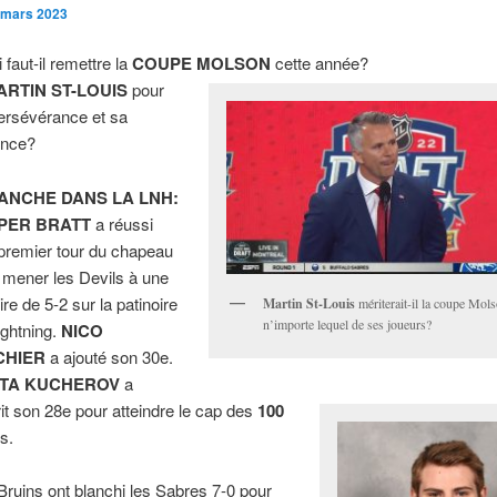
 mars 2023
 faut-il remettre la
COUPE MOLSON
cette année?
ARTIN ST-LOUIS
pour
ersévérance et sa
ence?
ANCHE DANS LA LNH:
PER BRATT
a réussi
premier tour du chapeau
 mener les Devils à une
ire de 5-2 sur la patinoire
Martin St-Louis
mériterait-il la coupe Mol
n’importe lequel de ses joueurs?
ightning.
NICO
CHIER
a ajouté son 30e.
ITA KUCHEROV
a
rit son 28e pour atteindre le cap des
100
ts.
Bruins ont blanchi les Sabres 7-0 pour