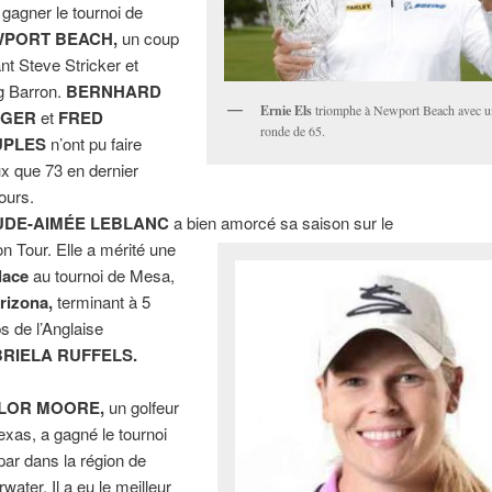
 gagner le tournoi de
PORT BEACH,
un coup
nt Steve Stricker et
 Barron.
BERNHARD
Ernie Els
triomphe à Newport Beach avec un
NGER
et
FRED
ronde de 65.
UPLES
n’ont pu faire
x que 73 en dernier
ours.
DE-AIMÉE LEBLANC
a bien amorcé sa saison sur le
n Tour. Elle a mérité une
lace
au tournoi de Mesa,
rizona,
terminant à 5
s de l’Anglaise
RIELA RUFFELS.
LOR MOORE,
un golfeur
exas, a gagné le tournoi
par dans la région de
water. Il a eu le meilleur