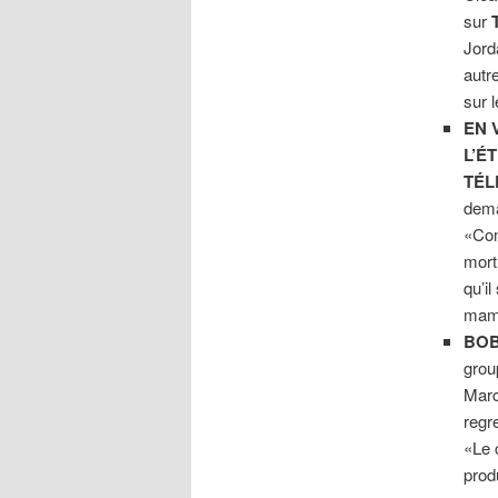
sur
Jord
autr
sur 
EN 
L’É
TÉ
dema
«Com
mort
qu’i
mama
BOB
grou
Marc
regr
«Le 
prod