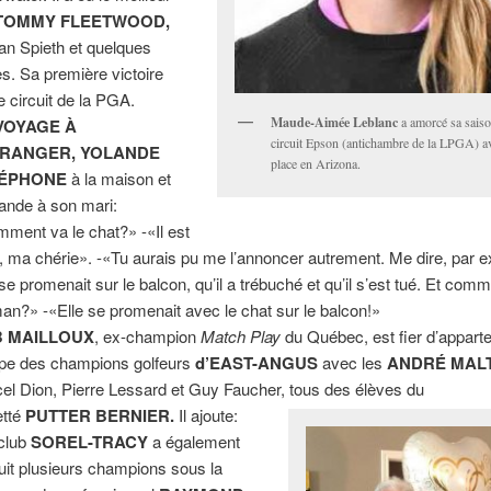
TOMMY FLEETWOOD,
an Spieth et quelques
es. Sa première victoire
le circuit de la PGA.
Maude-Aimée Leblanc
a amorcé sa saiso
VOYAGE À
circuit Epson (antichambre de la LPGA) a
TRANGER, YOLANDE
place en Arizona.
LÉPHONE
à la maison et
nde à son mari:
ment va le chat?» -«Il est
, ma chérie». -«Tu aurais pu me l’annoncer autrement. Me dire, par 
l se promenait sur le balcon, qu’il a trébuché et qu’il s’est tué. Et com
n?» -«Elle se promenait avec le chat sur le balcon!»
 MAILLOUX
, ex-champion
Match Play
du Québec, est fier d’apparte
pe des champions golfeurs
d’EAST-ANGUS
avec les
ANDRÉ MALT
el Dion, Pierre Lessard et Guy Faucher, tous des élèves du
etté
PUTTER BERNIER.
Il ajoute:
club
SOREL-TRACY
a également
uit plusieurs champions sous la