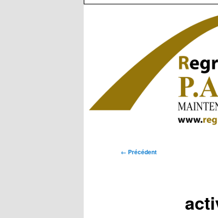
Navigation
← Précédent
des
images
acti