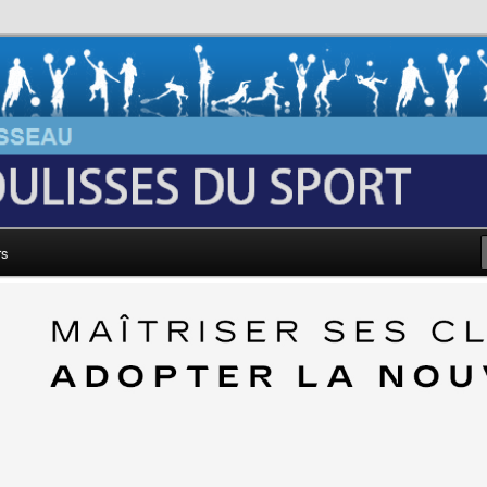
au: Les Coulisses du Sport
rs