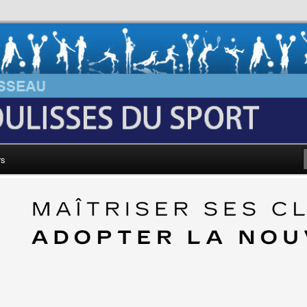
au: Les Coulisses du Sport
rs