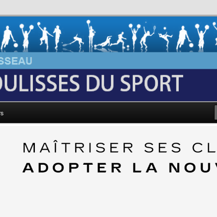
au: Les Coulisses du Sport
rs