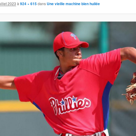
uillet 2023
à
924 × 615
dans
Une vieille machine bien huilée