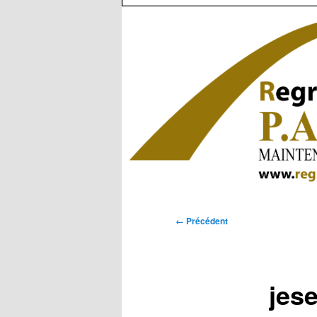
Navigation
← Précédent
des
images
jese