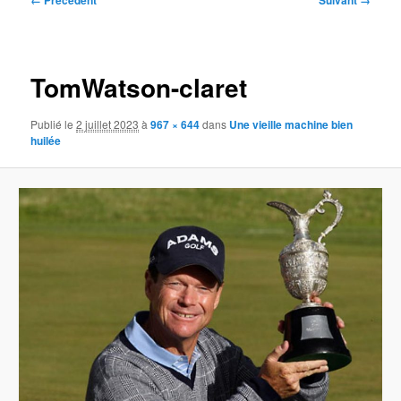
← Précédent
Suivant →
des
images
TomWatson-claret
Publié le
2 juillet 2023
à
967 × 644
dans
Une vieille machine bien
huilée