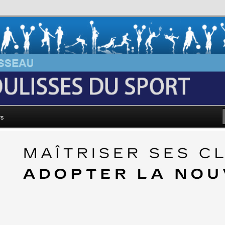
au: Les Coulisses du Sport
rs