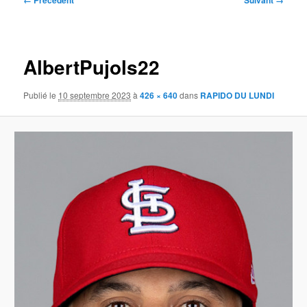
← Précédent
Suivant →
des
images
AlbertPujols22
Publié le
10 septembre 2023
à
426 × 640
dans
RAPIDO DU LUNDI