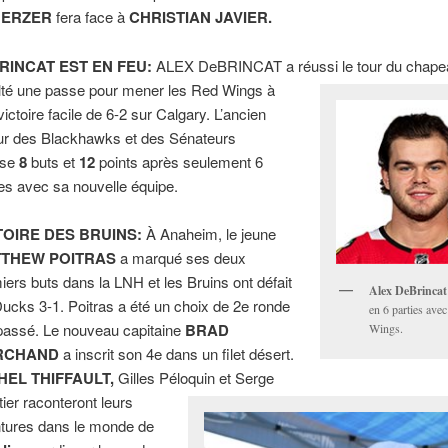
HERZER
fera face à
CHRISTIAN JAVIER.
RINCAT EST EN FEU:
ALEX DeBRINCAT a réussi le tour du chapeau
lté une passe pour mener les Red Wings à
victoire facile de 6-2 sur Calgary. L’ancien
ur des Blackhawks et des Sénateurs
lise
8
buts et
12
points après seulement 6
ies avec sa nouvelle équipe.
TOIRE DES BRUINS:
À Anaheim, le jeune
THEW POITRAS
a marqué ses deux
iers buts dans la LNH et les Bruins ont défait
Alex DeBrincat
Ducks 3-1. Poitras a été un choix de 2e ronde
en 6 parties ave
 passé. Le nouveau capitaine
BRAD
Wings.
RCHAND
a inscrit son 4e dans un filet désert.
HEL THIFFAULT,
Gilles Péloquin et Serge
tier raconteront leurs
tures dans le monde de