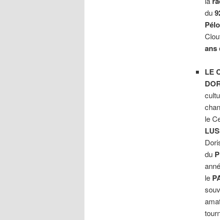
la
ra
du
9
Pél
Clout
ans
LE 
DOR
cult
chan
le C
LUS
Dori
du
P
anné
le
P
souv
ama
tour