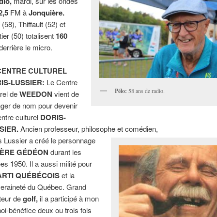
dio,
mardi, sur les ondes
2,5
FM à
Jonquière.
o
(58), Thiffault (52) et
ier (50) totalisent
160
derrière le micro.
CENTRE CULTUREL
IS-LUSSIER:
Le Centre
Pélo:
58 ans de radio.
urel de
WEEDON
vient de
ger de nom pour devenir
entre culturel
DORIS-
SIER.
Ancien professeur, philosophe et comédien,
s Lussier a créé le personnage
ÈRE GÉDÉON
durant les
es 1950. Il a aussi milité pour
ARTI QUÉBÉCOIS
et la
eraineté du Québec. Grand
teur de
golf,
il a participé à mon
noi-bénéfice deux ou trois fois