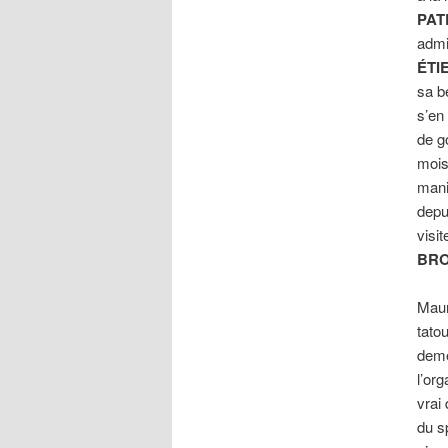
PAT
admi
ÉTI
sa b
s’en
de g
moi
mani
depui
visi
BRO
Maur
tato
deme
l’or
vrai
du s