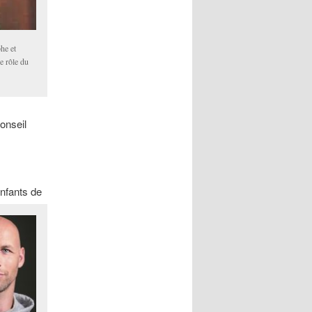
he et
e rôle du
onseil
nfants de