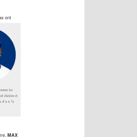
as ont
omme les
nd chelem et
on d’u n 7e
ime,
MAX