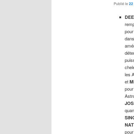
Publié le
22
DEE
remp
pour
dans
amér
déte
puis
chel
les 
et
M
pour
Astr
JOS
quan
SIN
NAT
pour