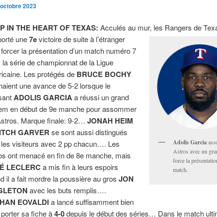
 octobre 2023
P IN THE HEART OF TEXAS:
Acculés au mur, les Rangers de Tex
orté une
7e
victoire de suite à l’étranger
 forcer la présentation d’un match numéro 7
 la série de championnat de la Ligue
icaine. Les protégés de
BRUCE BOCHY
naient une avance de 5-2 lorsque le
sant
ADOLIS GARCIA
a réussi un grand
em en début de 9e manche pour assommer
Astros. Marque finale: 9-2…
JONAH HEIM
ITCH GARVER
se sont aussi distingués
Adolis Garcia
ass
 les visiteurs avec 2 pp chacun…. Les
Astros avec un gra
os ont menacé en fin de 8e manche, mais
force la présentati
É LECLERC
a mis fin à leurs espoirs
match.
d il a fait mordre la poussière au gros
JON
GLETON
avec les buts remplis….
HAN EOVALDI
a lancé suffisamment bien
 porter sa fiche à
4-0
depuis le début des séries… Dans le match ult