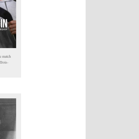
au match
Trois-