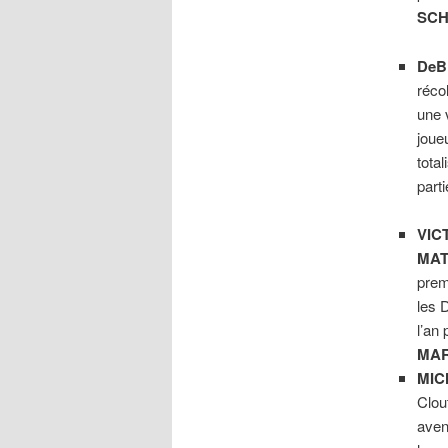
SC
DeB
réco
une 
joue
tota
part
VIC
MAT
prem
les 
l’an
MA
MIC
Clou
aven