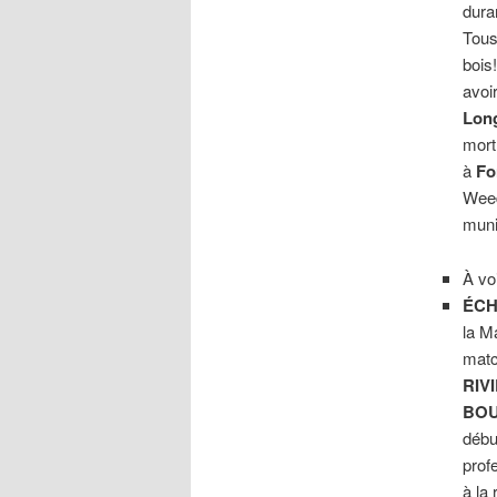
dura
Tous
bois
avoi
Lon
mort
à
Fo
Weed
muni
À vo
ÉCH
la M
matc
RIV
BOU
débu
prof
à la