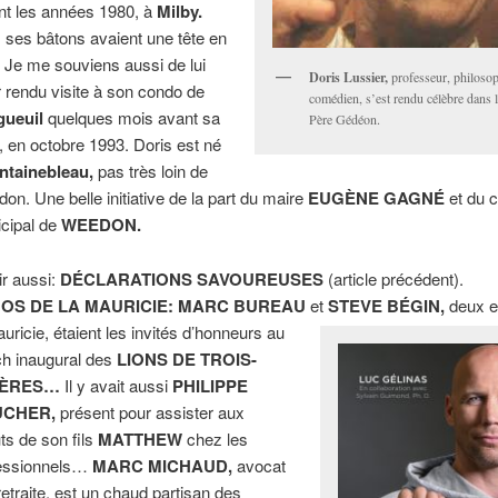
nt les années 1980, à
Milby.
 ses bâtons avaient une tête en
! Je me souviens aussi de lui
Doris Lussier,
professeur, philosop
r rendu visite à son condo de
comédien, s’est rendu célèbre dans l
gueuil
quelques mois avant sa
Père Gédéon.
, en octobre 1993. Doris est né
ntainebleau,
pas très loin de
on. Une belle initiative de la part du maire
EUGÈNE GAGNÉ
et du c
cipal de
WEEDON.
ir aussi:
DÉCLARATIONS SAVOUREUSES
(article précédent).
OS DE LA MAURICIE: MARC BUREAU
et
STEVE BÉGIN,
deux e
auricie, étaient les invités d’honneurs au
h inaugural des
LIONS DE TROIS-
IÈRES…
Il y avait aussi
PHILIPPE
CHER,
présent pour assister aux
ts de son fils
MATTHEW
chez les
essionnels…
MARC MICHAUD,
avocat
 retraite, est un chaud partisan des