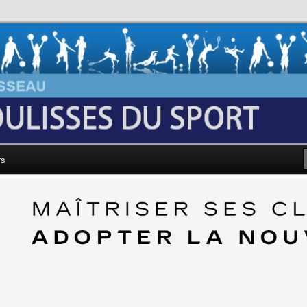
au: Les Coulisses du Sport
rs