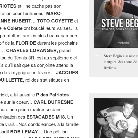
RIOTES
et il ne cache pas son
ration pour l’entraîneur
MARC-
ENNE HUBERT… TOTO GOYETTE
et
elle
Colette
ont bouclé leurs valises. Ils
 promettent sur les plus beaux parcours
olf de la
FLORIDE
durant les prochains
s…
CHARLES LORANGER,
grand
Steve Bégin
a assisté 
tou du Tennis 3R, est au septième ciel
inaugural des Lions de 
s qu’il sait que sa conjointe attend la
Rivières.
te de la cygogne en février…
JACQUES
UILLETTE,
roi des statistiques en
icie, a lui aussi le
P des Patriotes
ué sur le coeur…
CARL DUFRESNE
ure une pièce maîtresse dans
ganisation des
ESTACADES M18.
Un
 de vrai!…Nos condoléances à la famille
portif
BOB LEMAY…
Une pétition