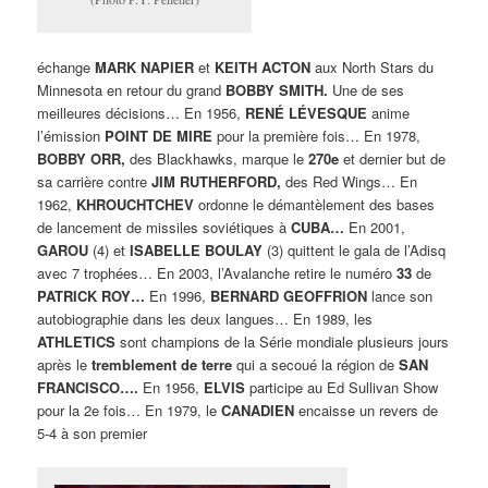
échange
MARK NAPIER
et
KEITH ACTON
aux North Stars du
Minnesota en retour du grand
BOBBY SMITH.
Une de ses
meilleures décisions… En 1956,
RENÉ LÉVESQUE
anime
l’émission
POINT DE MIRE
pour la première fois… En 1978,
BOBBY ORR,
des Blackhawks, marque le
270e
et dernier but de
sa carrière contre
JIM RUTHERFORD,
des Red Wings… En
1962,
KHROUCHTCHEV
ordonne le démantèlement des bases
de lancement de missiles soviétiques à
CUBA…
En 2001,
GAROU
(4) et
ISABELLE BOULAY
(3) quittent le gala de l’Adisq
avec 7 trophées… En 2003, l’Avalanche retire le numéro
33
de
PATRICK ROY…
En 1996,
BERNARD GEOFFRION
lance son
autobiographie dans les deux langues… En 1989, les
ATHLETICS
sont champions de la Série mondiale plusieurs jours
après le
tremblement de terre
qui a secoué la région de
SAN
FRANCISCO….
En 1956,
ELVIS
participe au Ed Sullivan Show
pour la 2e fois… En 1979, le
CANADIEN
encaisse un revers de
5-4 à son premier