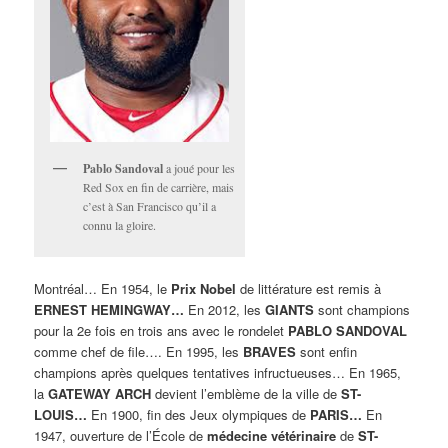
Pablo Sandoval
a joué pour les
Red Sox en fin de carrière, mais
c’est à San Francisco qu’il a
connu la gloire.
Montréal… En 1954, le
Prix Nobel
de littérature est remis à
ERNEST HEMINGWAY…
En 2012, les
GIANTS
sont champions
pour la 2e fois en trois ans avec le rondelet
PABLO SANDOVAL
comme chef de file…. En 1995, les
BRAVES
sont enfin
champions après quelques tentatives infructueuses… En 1965,
la
GATEWAY ARCH
devient l’emblème de la ville de
ST-
LOUIS…
En 1900, fin des Jeux olympiques de
PARIS…
En
1947, ouverture de l’École de
médecine vétérinaire
de
ST-