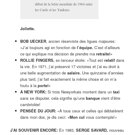
début de la Série mondiale de 1964 entre
les Cards et les Yankees.
Joliette.
BOB UECKER
, ancien réserviste des ligues majeures:
«J’ai toujours agi en fonction de
l’équipe.
C’est d’ailleurs
ce qui explique ma décision de prendre ma
retraite!»
ROLLIE FINGERS,
ex-lanceur étoile: «Tout est
relatif
dans
la vie. En 1971, j’ai préservé 17 victoires et j’ai eu droit à
une belle augmentation de
salaire.
Une quinzaine d’années
plus tard, j’ai fait exactement la même chose et on m’a
foutu à la
porte!»
À NEW YORK:
Si trois Newyorkais montent dans un
taxi
sans se disputer, cela signifie qu’une
banque
vient d’être
cambriolée!
PENSÉE DU JOUR:
«À tous ceux et celles qui déblatèrent
dans mon dos, je dis ceci:
«Mon cul
vous contemple!»
J’AI SOUVENIR ENCORE:
En 1983,
SERGE SAVARD,
nouveau