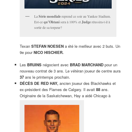
La
Série mondiale
reprend ce soir au Yankee Stadium.
Est-ce
qu’Ohtani
sera à 100% et
Judge
réussira-t-il à
sortir de sa torpeur?
Texan
STEFAN NOESEN
a été le meilleur avec 2 buts. Un
9e pour
NICO HISCHIER.
Les
BRUINS
négocient avec
BRAD MARCHAND
pour un
nouveau contrat de 3 ans. Le vétéran joueur de centre aura
3
7
ans le printemps prochain.
DÉCÈS DE RED HAY,
ancien joueur des Blackhawks et
ex-président des Flames de Calgary. Il avait
88
ans.
Originaire de la Saskatchewan, Hay a aidé Chicago à