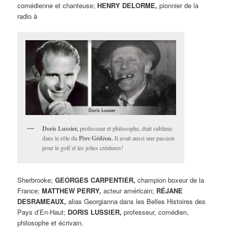
comédienne et chanteuse;
HENRY DELORME,
pionnier de la
radio à
Doris Lussier,
professeur et philosophe, était sublime
dans le rôle du
Père Gédéon.
Il avait aussi une passion
pour le golf et les jolies créatures!
Sherbrooke;
GEORGES CARPENTIER,
champion boxeur de la
France;
MATTHEW PERRY,
acteur américain;
RÉJANE
DESRAMEAUX,
alias Georgianna dans les Belles Histoires des
Pays d’En-Haut;
DORIS LUSSIER,
professeur, comédien,
philosophe et écrivain.