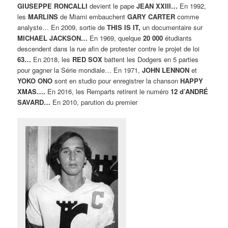
GIUSEPPE RONCALLI
devient le pape
JEAN XXIII…
En 1992,
les
MARLINS
de Miami embauchent
GARY CARTER
comme
analyste… En 2009, sortie de
THIS IS IT,
un documentaire sur
MICHAEL JACKSON…
En 1969, quelque
20 000
étudiants
descendent dans la rue afin de protester contre le projet de loi
63…
En 2018, les
RED SOX
battent les Dodgers en 5 parties
pour gagner la Série mondiale… En 1971,
JOHN LENNON
et
YOKO ONO
sont en studio pour enregistrer la chanson
HAPPY
XMAS….
En 2016, les Remparts retirent le numéro
12 d’ANDRÉ
SAVARD…
En 2010, parution du premier