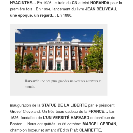
HYACINTHE…
En 1926, le train du
CN
atteint
NORANDA
pour la
première fois.. En 1994, lancement du livre
JEAN BÉLIVEAU,
une époque, un regard…
En 1886,
Harvard:
une des plus grandes universités à travers le
monde.
inauguration de la
STATUE DE LA LIBERTÉ
par le président
Grover Cleveland. Un très beau cadeau de la
FRANCE…
En
1636, fondation de
L’UNIVERSITÉ HARVARD
en banlieue de
Boston… Nous ont quittés un 28 octobre:
MARCEL CERDAN,
champion boxeur et amant d’Édith Piaf;
CLAIRETTE,