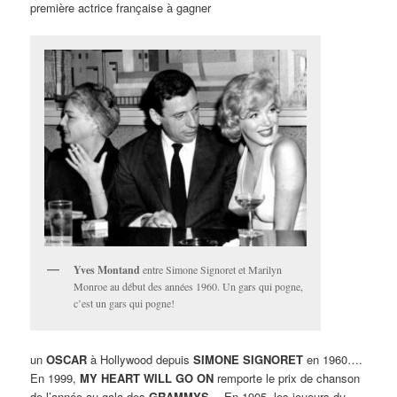
première actrice française à gagner
Yves Montand
entre Simone Signoret et Marilyn
Monroe au début des années 1960. Un gars qui pogne,
c’est un gars qui pogne!
un
OSCAR
à Hollywood depuis
SIMONE SIGNORET
en 1960….
En 1999,
MY HEART WILL GO ON
remporte le prix de chanson
de l’année au gala des
GRAMMYS…
En 1905, les joueurs du