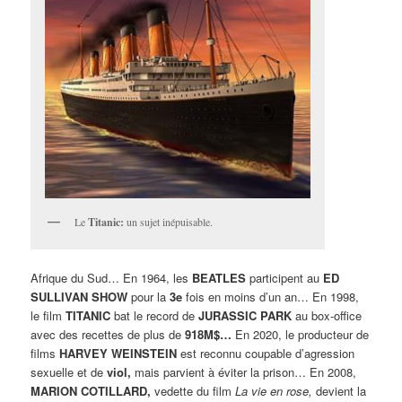
Le
Titanic:
un sujet inépuisable.
Afrique du Sud… En 1964, les
BEATLES
participent au
ED
SULLIVAN SHOW
pour la
3e
fois en moins d’un an… En 1998,
le film
TITANIC
bat le record de
JURASSIC PARK
au box-office
avec des recettes de plus de
918M$…
En 2020, le producteur de
films
HARVEY WEINSTEIN
est reconnu coupable d’agression
sexuelle et de
viol,
mais parvient à éviter la prison… En 2008,
MARION COTILLARD,
vedette du film
La vie en rose,
devient la