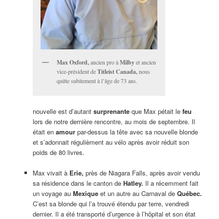
Max Oxford,
ancien pro à
Milby
et ancien
vice-président de
Titleist Canada,
nous
quitte subitement à l’âge de 73 ans.
nouvelle est d’autant
surprenante
que Max pétait le
feu
lors de notre dernière rencontre, au mois de septembre. Il
était en
amour
par-dessus la tête avec sa nouvelle blonde
et s’adonnait régulièment au vélo après avoir réduit son
poids de 80 livres.
Max vivait à
Erie,
près de Niagara Falls, après avoir vendu
sa résidence dans le canton de
Hatley.
Il a récemment fait
un voyage au
Mexique
et un autre au Carnaval de
Québec.
C’est sa blonde qui l’a trouvé étendu par terre, vendredi
dernier. Il a été transporté d’urgence à l’hôpital et son état