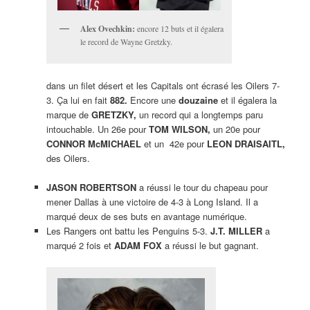
Alex Ovechkin:
encore 12 buts et il égalera
le record de Wayne Gretzky.
dans un filet désert et les Capitals ont écrasé les Oilers 7-
3. Ça lui en fait
882.
Encore une
douzaine
et il égalera la
marque de
GRETZKY,
un record qui a longtemps paru
intouchable. Un 26e pour
TOM WILSON,
un 20e pour
CONNOR McMICHAEL
et un 42e pour
LEON DRAISAITL,
des Oilers.
JASON ROBERTSON
a réussi le tour du chapeau pour
mener Dallas à une victoire de 4-3 à Long Island. Il a
marqué deux de ses buts en avantage numérique.
Les Rangers ont battu les Penguins 5-3.
J.T. MILLER
a
marqué 2 fois et
ADAM FOX
a réussi le but gagnant.