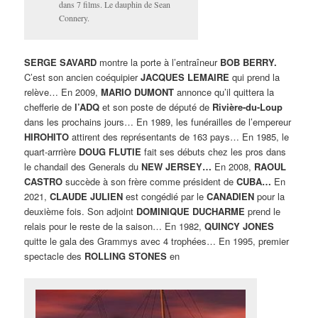
dans 7 films. Le dauphin de Sean
Connery.
SERGE SAVARD
montre la porte à l’entraîneur
BOB BERRY.
C’est son ancien coéquipier
JACQUES LEMAIRE
qui prend la
relève… En 2009,
MARIO DUMONT
annonce qu’il quittera la
chefferie de
l’ADQ
et son poste de député de
Rivière-du-Loup
dans les prochains jours… En 1989, les funérailles de l’empereur
HIROHITO
attirent des représentants de 163 pays… En 1985, le
quart-arrrière
DOUG FLUTIE
fait ses débuts chez les pros dans
le chandail des Generals du
NEW JERSEY…
En 2008,
RAOUL
CASTRO
succède à son frère comme président de
CUBA…
En
2021,
CLAUDE JULIEN
est congédié par le
CANADIEN
pour la
deuxième fois. Son adjoint
DOMINIQUE DUCHARME
prend le
relais pour le reste de la saison… En 1982,
QUINCY JONES
quitte le gala des Grammys avec 4 trophées… En 1995, premier
spectacle des
ROLLING STONES
en