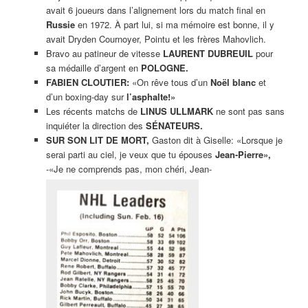
avait 6 joueurs dans l’alignement lors du match final en
Russie
en 1972. À part lui, si ma mémoire est bonne, il y
avait Dryden Cournoyer, Pointu et les frères Mahovlich.
Bravo au patineur de vitesse
LAURENT DUBREUIL
pour
sa médaille d’argent en
POLOGNE.
FABIEN CLOUTIER:
«On rêve tous d’un
Noël blanc
et
d’un boxing-day sur
l’asphalte!»
Les récents matchs de
LINUS ULLMARK
ne sont pas sans
inquiéter la direction des
SÉNATEURS.
SUR SON LIT DE MORT,
Gaston dit à Giselle: «Lorsque je
serai parti au ciel, je veux que tu épouses
Jean-Pierre»,
-«Je ne comprends pas, mon chéri, Jean-