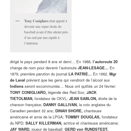
Tony Conigliaro
était appelé à
devenir une super étoile du
baseball avant d’être atteint près
d’un oeil par une rapide à
l’intérieur.
dirigé le pays pendant 8 ans et demi… En 1988,
l’autoroute 20
change de nom pour devenir l’autoroute
JEAN-LESAGE…
En
1879, première parution du journal
LA PATRIE…
En 1662,
Mgr
de Laval
prévient que les gens qui vendront de l’alcool aux
Indiens
seront excommuniés… Nous ont quittés un 24 février:
TONY CONIGLIARO,
légende des Red Sox;
JACK
TIETOLMAN,
fondateur de CKVL;
JEAN SABLON,
étoile de la
chanson française;
DANNY GALLIVAN,
la voix anglaise du
Canadien pendant 32 ans;
DINAH SHORE,
chanteuse
américaine et amie de la LPGA;
TOMMY DOUGLAS,
fondateur
du NPD;
SALLY KILLERMAN,
actrice et chanteuse américaine;
JAY WARD,
joueur de baseball;
GERD von RUNDSTEDT,