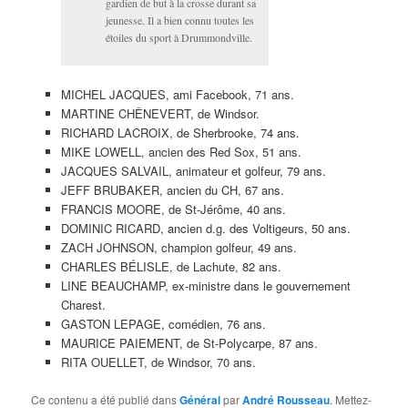
gardien de but à la crosse durant sa
jeunesse. Il a bien connu toutes les
étoiles du sport à Drummondville.
MICHEL JACQUES, ami Facebook, 71 ans.
MARTINE CHÊNEVERT, de Windsor.
RICHARD LACROIX, de Sherbrooke, 74 ans.
MIKE LOWELL, ancien des Red Sox, 51 ans.
JACQUES SALVAIL, animateur et golfeur, 79 ans.
JEFF BRUBAKER, ancien du CH, 67 ans.
FRANCIS MOORE, de St-Jérôme, 40 ans.
DOMINIC RICARD, ancien d.g. des Voltigeurs, 50 ans.
ZACH JOHNSON, champion golfeur, 49 ans.
CHARLES BÉLISLE, de Lachute, 82 ans.
LINE BEAUCHAMP, ex-ministre dans le gouvernement
Charest.
GASTON LEPAGE, comédien, 76 ans.
MAURICE PAIEMENT, de St-Polycarpe, 87 ans.
RITA OUELLET, de Windsor, 70 ans.
Ce contenu a été publié dans
Général
par
André Rousseau
. Mettez-