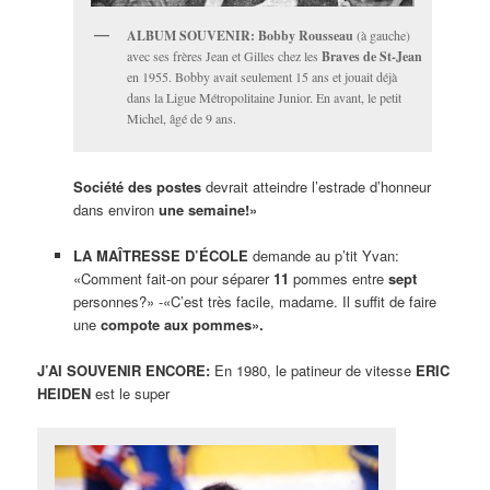
ALBUM SOUVENIR: Bobby Rousseau
(à gauche)
avec ses frères Jean et Gilles chez les
Braves de St-Jean
en 1955. Bobby avait seulement 15 ans et jouait déjà
dans la Ligue Métropolitaine Junior. En avant, le petit
Michel, âgé de 9 ans.
Société des postes
devrait atteindre l’estrade d’honneur
dans environ
une semaine!»
LA MAÎTRESSE D’ÉCOLE
demande au p’tit Yvan:
«Comment fait-on pour séparer
11
pommes entre
sept
personnes?» -«C’est très facile, madame. Il suffit de faire
une
compote aux pom
mes».
J’AI SOUVENIR ENCORE:
En 1980, le patineur de vitesse
ERIC
HEIDEN
est le super