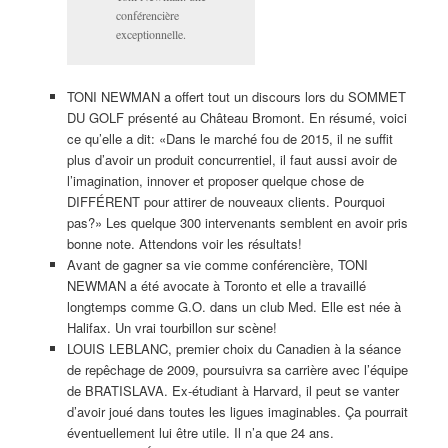
conférencière
exceptionnelle.
TONI NEWMAN a offert tout un discours lors du SOMMET
DU GOLF présenté au Château Bromont. En résumé, voici
ce qu’elle a dit: «Dans le marché fou de 2015, il ne suffit
plus d’avoir un produit concurrentiel, il faut aussi avoir de
l’imagination, innover et proposer quelque chose de
DIFFÉRENT pour attirer de nouveaux clients. Pourquoi
pas?» Les quelque 300 intervenants semblent en avoir pris
bonne note. Attendons voir les résultats!
Avant de gagner sa vie comme conférencière, TONI
NEWMAN a été avocate à Toronto et elle a travaillé
longtemps comme G.O. dans un club Med. Elle est née à
Halifax. Un vrai tourbillon sur scène!
LOUIS LEBLANC, premier choix du Canadien à la séance
de repêchage de 2009, poursuivra sa carrière avec l’équipe
de BRATISLAVA. Ex-étudiant à Harvard, il peut se vanter
d’avoir joué dans toutes les ligues imaginables. Ça pourrait
éventuellement lui être utile. Il n’a que 24 ans.