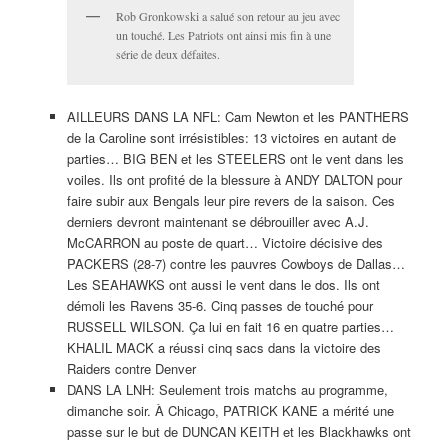
Rob Gronkowski a salué son retour au jeu avec
un touché. Les Patriots ont ainsi mis fin à une
série de deux défaites.
AILLEURS DANS LA NFL: Cam Newton et les PANTHERS
de la Caroline sont irrésistibles: 13 victoires en autant de
parties… BIG BEN et les STEELERS ont le vent dans les
voiles. Ils ont profité de la blessure à ANDY DALTON pour
faire subir aux Bengals leur pire revers de la saison. Ces
derniers devront maintenant se débrouiller avec A.J.
McCARRON au poste de quart… Victoire décisive des
PACKERS (28-7) contre les pauvres Cowboys de Dallas…
Les SEAHAWKS ont aussi le vent dans le dos. Ils ont
démoli les Ravens 35-6. Cinq passes de touché pour
RUSSELL WILSON. Ça lui en fait 16 en quatre parties…
KHALIL MACK a réussi cinq sacs dans la victoire des
Raiders contre Denver
DANS LA LNH: Seulement trois matchs au programme,
dimanche soir. À Chicago, PATRICK KANE a mérité une
passe sur le but de DUNCAN KEITH et les Blackhawks ont