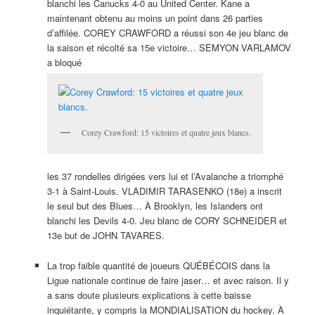
blanchi les Canucks 4-0 au United Center. Kane a
maintenant obtenu au moins un point dans 26 parties
d’affilée. COREY CRAWFORD a réussi son 4e jeu blanc de
la saison et récolté sa 15e victoire… SEMYON VARLAMOV
a bloqué
Corey Crawford: 15 victoires et quatre jeux blancs.
les 37 rondelles dirigées vers lui et l’Avalanche a triomphé
3-1 à Saint-Louis. VLADIMIR TARASENKO (18e) a inscrit
le seul but des Blues… À Brooklyn, les Islanders ont
blanchi les Devils 4-0. Jeu blanc de CORY SCHNEIDER et
13e but de JOHN TAVARES.
La trop faible quantité de joueurs QUÉBÉCOIS dans la
Ligue nationale continue de faire jaser… et avec raison. Il y
a sans doute plusieurs explications à cette baisse
inquiétante, y compris la MONDIALISATION du hockey. À