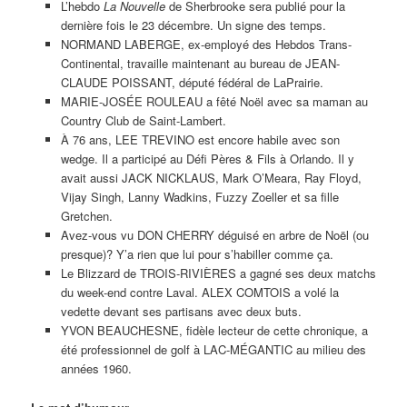
L’hebdo
La Nouvelle
de Sherbrooke sera publié pour la
dernière fois le 23 décembre. Un signe des temps.
NORMAND LABERGE, ex-employé des Hebdos Trans-
Continental, travaille maintenant au bureau de JEAN-
CLAUDE POISSANT, député fédéral de LaPrairie.
MARIE-JOSÉE ROULEAU a fêté Noël avec sa maman au
Country Club de Saint-Lambert.
À 76 ans, LEE TREVINO est encore habile avec son
wedge. Il a participé au Défi Pères & Fils à Orlando. Il y
avait aussi JACK NICKLAUS, Mark O’Meara, Ray Floyd,
Vijay Singh, Lanny Wadkins, Fuzzy Zoeller et sa fille
Gretchen.
Avez-vous vu DON CHERRY déguisé en arbre de Noël (ou
presque)? Y’a rien que lui pour s’habiller comme ça.
Le Blizzard de TROIS-RIVIÈRES a gagné ses deux matchs
du week-end contre Laval. ALEX COMTOIS a volé la
vedette devant ses partisans avec deux buts.
YVON BEAUCHESNE, fidèle lecteur de cette chronique, a
été professionnel de golf à LAC-MÉGANTIC au milieu des
années 1960.