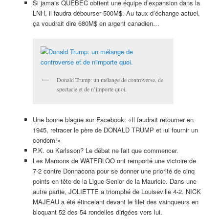
Si jamais QUÉBEC obtient une équipe d’expansion dans la
LNH, il faudra débourser 500M$. Au taux d’échange actuel,
ça voudrait dire 680M$ en argent canadien…
Donald Trump: un mélange de controverse, de
spectacle et de n’importe quoi.
Une bonne blague sur Facebook: «Il faudrait retourner en
1945, retracer le père de DONALD TRUMP et lui fournir un
condom!»
P.K. ou Karlsson? Le débat ne fait que commencer.
Les Maroons de WATERLOO ont remporté une victoire de
7-2 contre Donnacona pour se donner une priorité de cinq
points en tête de la Ligue Senior de la Mauricie. Dans une
autre partie, JOLIETTE a triomphé de Louiseville 4-2. NICK
MAJEAU a été étincelant devant le filet des vainqueurs en
bloquant 52 des 54 rondelles dirigées vers lui.