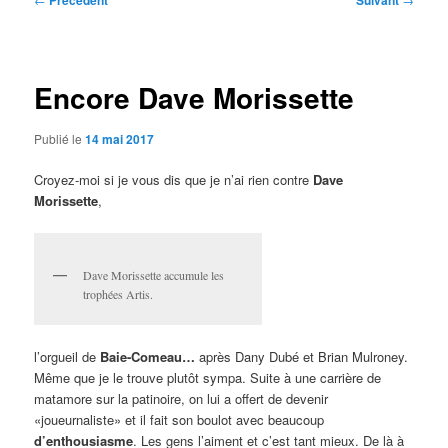
Précédent
Suivant
des
articles
Encore Dave Morissette
Publié le
14 mai 2017
Croyez-moi si je vous dis que je n’ai rien contre
Dave
Morissette
,
Dave Morissette accumule les
trophées Artis.
l’orgueil de
Baie-Comeau…
après Dany Dubé et Brian Mulroney.
Même que je le trouve plutôt sympa. Suite à une carrière de
matamore sur la patinoire, on lui a offert de devenir
«joueurnaliste» et il fait son boulot avec beaucoup
d’e
nthousiasme
. Les gens l’aiment et c’est tant mieux. De là à