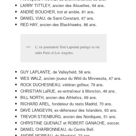
LARRY TITTLEY, ancien des Alouettes, 64 ans.
ANDRÉ BOUCHER, trot et amble, 81 ans.
DANIEL VIAU, de Saint-Constant, 67 ans.
RED HAY, ancien des Blackhawks, 86 ans.
L.’ex-journaliste Tom Lapointe partage sa vie
entre Paris et Los Angeles.
GUY LAPLANTE, de Valleyfield, 56 ans.
WES WALZ, ancien joueur du Wild du Minnesota, 47 ans.
ROCK DUCHESNEAU, vétéran golfeur, 79 ans.
CHRISTIAN LaRUE, ex-entraîneur à Moncton, 46 ans.
BILL NORTH, ancien des Athletics, 69 ans.
RICHARD AREL, fondateur du resto Madrid, 70 ans.
DAVE LANGEVIN, ex-défenseur des Islanders, 63 ans.
TREVOR STIENBURG, ancien des Nordiques, 51 ans.
CHRYSTINE QUENALT et ROBERT GANACHE, soccer.
DANIEL CHARBONNEAU, du Centre Bell.
ANDRÉ MOREAU, de Montréal, 72 ans.