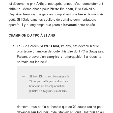
lui décerner le prix
Artis
année après année, c’est complètement
ridicule
. Même chose pour
Pierre Bruneau
, Éric Salvail ou
Guylaine Tremblay. Le gala au complet est une
farce
de mauvais
goût. Si j’étais dans les souliers de certains commentateurs
sportifs, il y a longtemps que j’aurais
boycotté
cette soirée.
CHAMPION DU TPC À 21 ANS
Le Sud-Coréen
SI WOO KIM
, 21 ans, est devenu hier le
plus jeune champion de toute l’histoire du TPC à Sawgrass.
Faisant preuve d’un
sang-froid
remarquable, il a réussi la
normale sur les neuf
Si Woo Kim n’a eu besoin que de
24 coups roulés pour enlever les
honneurs du Championnat des
joueurs à Sawgrass. Il a 21 ans.
derniers trous et n’a eu besoin que de
24
coups roulés pour
devancer
Ian Poulter
, Kyle Stanley et Louis Oosthuizen au