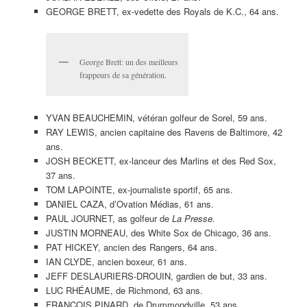
GEORGE BRETT, ex-vedette des Royals de K.C., 64 ans.
George Brett: un des meilleurs
frappeurs de sa génération.
YVAN BEAUCHEMIN, vétéran golfeur de Sorel, 59 ans.
RAY LEWIS, ancien capitaine des Ravens de Baltimore, 42
ans.
JOSH BECKETT, ex-lanceur des Marlins et des Red Sox,
37 ans.
TOM LAPOINTE, ex-journaliste sportif, 65 ans.
DANIEL CAZA, d’Ovation Médias, 61 ans.
PAUL JOURNET, as golfeur de
La Presse.
JUSTIN MORNEAU, des White Sox de Chicago, 36 ans.
PAT HICKEY, ancien des Rangers, 64 ans.
IAN CLYDE, ancien boxeur, 61 ans.
JEFF DESLAURIERS-DROUIN, gardien de but, 33 ans.
LUC RHÉAUME, de Richmond, 63 ans.
FRANÇOIS PINARD, de Drummondville, 53 ans.