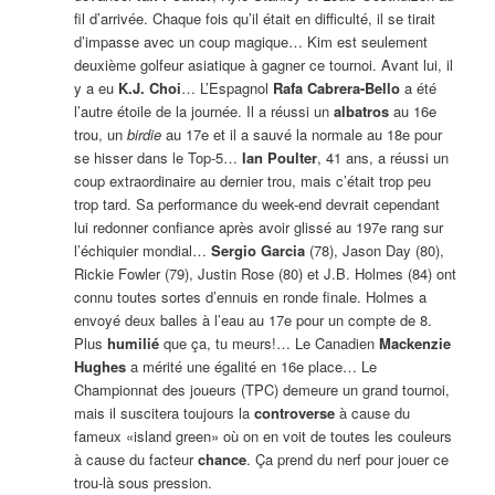
fil d’arrivée. Chaque fois qu’il était en difficulté, il se tirait
d’impasse avec un coup magique… Kim est seulement
deuxième golfeur asiatique à gagner ce tournoi. Avant lui, il
y a eu
K.J. Choi
… L’Espagnol
Rafa Cabrera-Bello
a été
l’autre étoile de la journée. Il a réussi un
albatros
au 16e
trou, un
birdie
au 17e et il a sauvé la normale au 18e pour
se hisser dans le Top-5…
Ian Poulter
, 41 ans, a réussi un
coup extraordinaire au dernier trou, mais c’était trop peu
trop tard. Sa performance du week-end devrait cependant
lui redonner confiance après avoir glissé au 197e rang sur
l’échiquier mondial…
Sergio Garcia
(78), Jason Day (80),
Rickie Fowler (79), Justin Rose (80) et J.B. Holmes (84) ont
connu toutes sortes d’ennuis en ronde finale. Holmes a
envoyé deux balles à l’eau au 17e pour un compte de 8.
Plus
humilié
que ça, tu meurs!… Le Canadien
Mackenzie
Hughes
a mérité une égalité en 16e place… Le
Championnat des joueurs (TPC) demeure un grand tournoi,
mais il suscitera toujours la
controverse
à cause du
fameux «island green» où on en voit de toutes les couleurs
à cause du facteur
chance
. Ça prend du nerf pour jouer ce
trou-là sous pression.