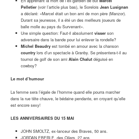
En apprenant la mort de l’ex-gardien de but
Marcel
Pelletier
(voir l’article plus bas), le Sorelois
Jean Lusignan
a déclaré: «Marcel était un bon ami de mon père (Manzor).
Durant sa jeunesse, il a été un des meilleurs joueurs de
balle molle au pays du Survenant».
Une simple question: Faut-il absolument
visser
son
adversaire dans la bande pour lui enlever la rondelle?
Michel Beaudry
est tombé en amour avec la chanson
country
lors d’un spectacle à Granby. Se présentera-t-il au
tournoi de golf de son ami
Alain Chalut
déguisé en
cowboy?
Le mot d’humour
La femme sera l’égale de l’homme quand elle pourra marcher
dans la rue tête chauve, le bédaine pendante, en croyant qu’elle
est encore sexy!
LES ANNIVERSAIRES DU 15 MAI
JOHN SMOLTZ, ex-lanceur des Braves, 50 ans.
JORDAN EBERLE, des Oilers, 27 ans.