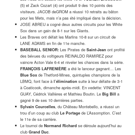
(5) et Zack Cozart (4) ont produit 9 des 10 points des
visiteurs. JACOB deGROM a réussi 10 retraits au bâton
pour les Mets, mais n’a pas été impliqué dans la décision.
JOSE ABREU a cogné deux autres circuits pour les White
Sox dans un gain de 8-1 sur les Giants.
Les Braves ont défait les Marlins 10-8 sur un circuit de
LANE ADAMS en fin de 11e manche.
BASEBALL SENIOR:
Les Pirates de
Saint-Jean
ont profité
des bévues du voltigeurs REINALDO RAMIREZ pour
vaincre Acton Vale 6-4 et niveler les chances dans la série.
FRANÇOIS LAFRENIÈRE
a été le lanceur gagnant… Les
Blue Sox
de Thetford-Mines, quintuples champions de la
LBMQ, font face à
l’élimination
suite à leur défaite de 3-1
à Coaticook, dimanche après-midi. En vedette: VINCENT
GUAY, Cédrick Vallières et Mathieu Boutin. Le
Big Bill
a
gagné 9 de ses 10 dernières parties.
Sylvain Courcelles
, du Château Montebello, a réussi un
trou d’un coup au club
Le Portage
de L’Assomption. C’est
le 11e de sa carrière.
Le tournoi de
Normand Richard
se déroule aujourd’hui au
club
Grand Duc
.