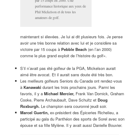
par 15 coups en 2000. Une
performance historique aux yeux de
Phil Mickelson et de tous les
amateurs de golf.
maintenant si élevées. Je lui ai dit plusieurs fois. Je pense
avoir une très bonne relation avec lui et je considère sa
victoire par 15 coups à
Pebble Beach
(en l’an 2000)
comme le plus grand exploit de l’histoire du golf».
S’il n’avait pas été golfeur de la PGA, Mickelson aurait
aimé être avocat. Et il aurait sans doute été très bon.
Les meilleurs golfeurs Seniors du Canada ont rendez-vous
à
Kanawaki
durant les trois prochains jours. Parmi les
favoris, il y a
Michael Mercier,
Frank Van Dornick, Graham
Cooke, Pierre Archaubault, Dave Schultz et
Doug
Roxburgh.
Le champion sera couronné jeudi soir.
Marcel Guertin,
ex-président des Épiceries Richelieu, a
participé au gala du Panthéon des sports de Sorel avec son
épouse et sa fille Mylène. Il y avait aussi Danielle Bouvier.