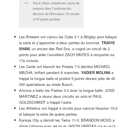
Travis Shaw connaît une saison du
tonnerre dans l’uniforme des
Brewers de Milwaukee: 29 circuits
et 90 points produits.
Les Brewers ont vaincu les Cubs 3-1 à Wrigley pour balayer
la série et s’approcher à deux parties du sommet.
TRAVIS
SHAW,
un ancien des Red Sox, a cogné un circuit de 2
points pour aider l’excellent ZACH DAVIES à remporter sa
17e victoire.
Les Cards ont blanchi les Pirates 7-0 derrière MICHAEL
WACHA, brillant pendant 8 manches.
YADIER MOLINA
a
frappé la longue balle et produit 5 points devant près de 45
000 spectateurs au stade Busch.
Arizona a battu les Padres 3-2 avec la longue balle. JOSE
MARTINEZ a réussi deux circuits en solo et PAUL
GOLDSCHMIDT a frappé l’autre.
Les Athletics ont frappé 4 cicuits pour vaincre Houston 10-2
et balayer la série de quatre parties.
Kansas City a démoli les Twins 11-3. BRANDON MOSS a
dirigé l’attaque avec 44 pp et JASON VARGAS n’a eu qu’à