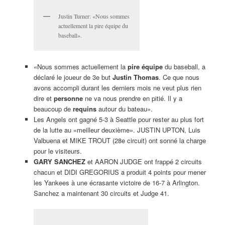
Justin Turner: «Nous sommes
actuellement la pire équipe du
baseball».
«Nous sommes actuellement la
pire équipe
du baseball, a
déclaré le joueur de 3e but
Justin Thomas
. Ce que nous
avons accompli durant les derniers mois ne veut plus rien
dire et
personne
ne va nous prendre en pitié. Il y a
beaucoup de
requins
autour du bateau».
Les Angels ont gagné 5-3 à Seattle pour rester au plus fort
de la lutte au «meilleur deuxième». JUSTIN UPTON, Luis
Valbuena et MIKE TROUT (28e circuit) ont sonné la charge
pour le visiteurs.
GARY SANCHEZ
et AARON JUDGE ont frappé 2 circuits
chacun et DIDI GREGORIUS a produit 4 points pour mener
les Yankees à une écrasante victoire de 16-7 à Arlington.
Sanchez a maintenant 30 circuits et Judge 41.