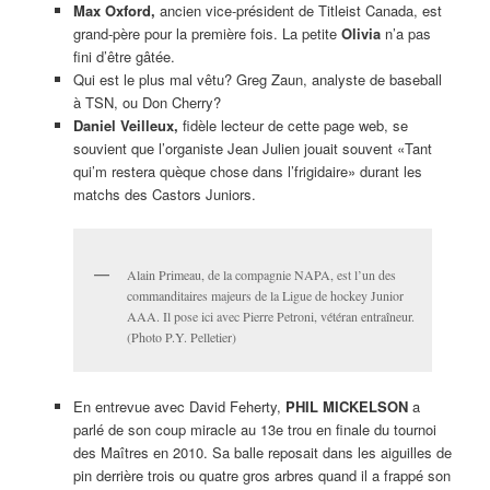
Max Oxford,
ancien vice-président de Titleist Canada, est
grand-père pour la première fois. La petite
Olivia
n’a pas
fini d’être gâtée.
Qui est le plus mal vêtu? Greg Zaun, analyste de baseball
à TSN, ou Don Cherry?
Daniel Veilleux,
fidèle lecteur de cette page web, se
souvient que l’organiste Jean Julien jouait souvent «Tant
qui’m restera quèque chose dans l’frigidaire» durant les
matchs des Castors Juniors.
Alain Primeau, de la compagnie NAPA, est l’un des
commanditaires majeurs de la Ligue de hockey Junior
AAA. Il pose ici avec Pierre Petroni, vétéran entraîneur.
(Photo P.Y. Pelletier)
En entrevue avec David Feherty,
PHIL MICKELSON
a
parlé de son coup miracle au 13e trou en finale du tournoi
des Maîtres en 2010. Sa balle reposait dans les aiguilles de
pin derrière trois ou quatre gros arbres quand il a frappé son