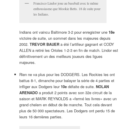
Francisco Lindor joue au baseball avec le même
enthousiasme que Mookie Betts. 18 de suite pour
les Indians.
Indians ont vaincu Baltimore 3-2 pour enregistrer une
18e
victoire de suite, un sommet dans les majeures depuis
2002.
TREVOR BAUER
a été l’artilleur gagnant et CODY
ALLEN a retiré les Orioles 1-2-3 en fin de match. Lindor est
définitivement un des meilleurs joueurs des ligues
majeures.
Rien ne va plus pour les DODGERS. Les Rockies les ont
battus 8-1, dimanche pour balayer la série de 4 parties et
infliger aux Dodgers leur
10e
défaite de suite.
NOLAN
ARENADO
a produit 2 points avec son 32e circuit de la
saison et MARK REYNOLDS a «fermé les livres» avec un
grand chelem en début de 8e manche. Tout cela devant
plus de 50 000 spectateurs. Les Dodgers ont perdu 15 de
leurs 16 dernières parties.