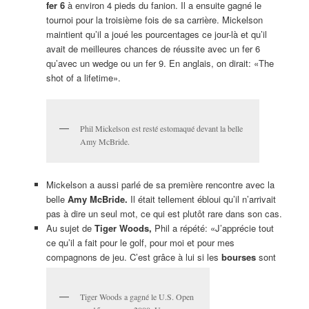
fer
6
à environ 4 pieds du fanion. Il a ensuite gagné le
tournoi pour la troisième fois de sa carrière. Mickelson
maintient qu’il a joué les pourcentages ce jour-là et qu’il
avait de meilleures chances de réussite avec un fer 6
qu’avec un wedge ou un fer 9. En anglais, on dirait: «The
shot of a lifetime».
Phil Mickelson est resté estomaqué devant la belle
Amy McBride.
Mickelson a aussi parlé de sa première rencontre avec la
belle
Amy McBride.
Il était tellement ébloui qu’il n’arrivait
pas à dire un seul mot, ce qui est plutôt rare dans son cas.
Au sujet de
Tiger Woods,
Phil a répété: «J’apprécie tout
ce qu’il a fait pour le golf, pour moi et pour mes
compagnons de jeu. C’est grâce à lui si les
bourses
sont
Tiger Woods a gagné le U.S. Open