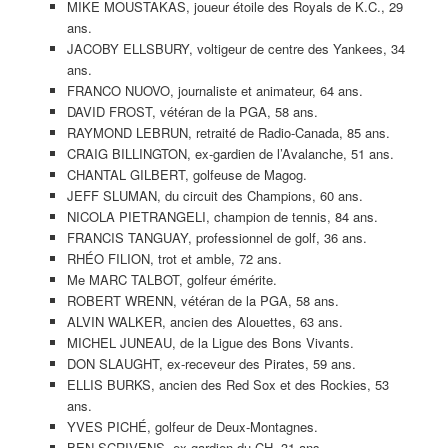
MIKE MOUSTAKAS, joueur étoile des Royals de K.C., 29
ans.
JACOBY ELLSBURY, voltigeur de centre des Yankees, 34
ans.
FRANCO NUOVO, journaliste et animateur, 64 ans.
DAVID FROST, vétéran de la PGA, 58 ans.
RAYMOND LEBRUN, retraité de Radio-Canada, 85 ans.
CRAIG BILLINGTON, ex-gardien de l’Avalanche, 51 ans.
CHANTAL GILBERT, golfeuse de Magog.
JEFF SLUMAN, du circuit des Champions, 60 ans.
NICOLA PIETRANGELI, champion de tennis, 84 ans.
FRANCIS TANGUAY, professionnel de golf, 36 ans.
RHÉO FILION, trot et amble, 72 ans.
Me MARC TALBOT, golfeur émérite.
ROBERT WRENN, vétéran de la PGA, 58 ans.
ALVIN WALKER, ancien des Alouettes, 63 ans.
MICHEL JUNEAU, de la Ligue des Bons Vivants.
DON SLAUGHT, ex-receveur des Pirates, 59 ans.
ELLIS BURKS, ancien des Red Sox et des Rockies, 53
ans.
YVES PICHÉ, golfeur de Deux-Montagnes.
BEN SCRIVENS, ex-gardien du CH, 31 ans.