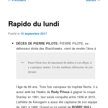
Précédent
Suivant
des
articles
Rapido du lundi
Publié le
10 septembre 2017
DÉCÈS DE PIERRE PILOTE:
PIERRE PILOTE, ex-
défenseur étoile des Blackhawks, vient de rendre l’âme à
Pierre Pilote lors du lancement du timbre à son effigie, il
y a quelques années. Un des meilleurs défenseurs de son
époque.
l’âge de 85 ans. Trois fois vainqueur du trophée Norris, il a
aussi aidé les Hawks de
Rudy
Pilous
à gagner le coupe
Stanley en 1961, leur seule conquête entre 1938 et 2010.
L’athlète de Kénogami a aussi été capitaine de son équipe
de 1961 à 1968. Quand on lui parlait de
BOBBY HULL,