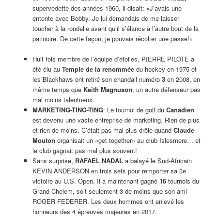
supervedette des années 1960, il disait: «J’avais une
entente avec Bobby. Je lui demandais de me laisser
toucher à la rondelle avant qu’il s’élance à l’autre bout de la
patinoire. De cette façon, je pouvais récolter une passe!»
Huit fois membre de l’équipe d’étoiles, PIERRE PILOTE a
été élu au
Temple de la renommée
du hockey en 1975 et
les Blackhaws ont retiré son chandail numéro
3
en 2008, en
même temps que
Keith Magnuson
, un autre défenseur pas
mal moins talentueux.
MARKETING-TING-TING
: Le tournoi de golf du
Canadien
est devenu une vaste entreprise de marketing. Rien de plus
et rien de moins. C’était pas mal plus drôle quand
Claude
Mouton
organisait un «get together» au club Islesmere… et
le club gagnait pas mal plus souvent!
Sans surprise,
RAFAEL NADAL
a balayé le Sud-Africain
KEVIN ANDERSON en trois sets pour remporter sa 3e
victoire au U.S. Open. Il a maintenant gagné
16
tournois du
Grand Chelem, soit seulement 3 de moins que son ami
ROGER FEDERER. Les deux hommes ont enlevé les
honneurs des 4 épreuves majeures en 2017.