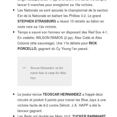
lancer 5 manches pour enregistrer sa 15e victoire.
Les Nationals se sont assurés le championnat de la section
Est de la Nationale en battant les Phillies 3-2. Le grand
STEPHEN
STRASBURG
a réussi 10 retraits au bâton en
route vers sa 13e victoire.
Tampa a sauvé son honneur en disposant des Red Sox 4-1.
En vedette: WILSON RAMOS (2 pp), Alex Cobb et Alex
Colomé (43e sauvetage). Une 17e défaite pour
RICK
PORCELLO,
gagnant du Cy Young l’an passé.
Teoscar Hernandez: un bel
espoir dans le camp des Blue
Jays.
Le joueur recrue
TEOSCAR HERNANDEZ
a frappé deux
circuits et produit 5 points pour mener les Blue Jays à une
victoire facile de 8-2 contre Détroit. J.A. HAPP a été le
lanceur gagnant.
Les Reds ont doublé les Mets 10-5.
TUCKER
BARNHART