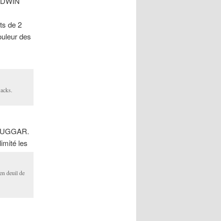
 EDWIN
ts de 2
ouleur des
Backs.
N DUGGAR.
imité les
n deuil de