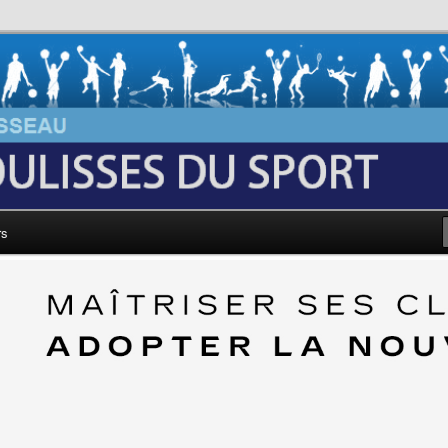
au: Les Coulisses du Sport
rs