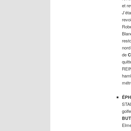
et re
J’ét
revo
Robe
Blan
rest
nord
de
C
quit
REIN
hamb
métr
ÉPH
STA
golf
BUT
Elme