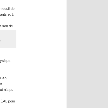
n deuil de
ants et à
saison de
e.
hysique.
 San
es
et n’a pu
TRÉAL pour