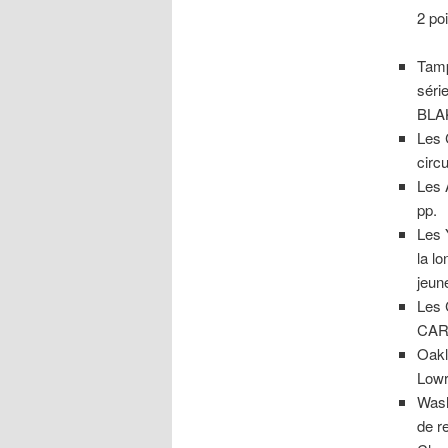
2 poi
Tamp
séri
BLAK
Les 
circu
Les 
pp.
Les 
la l
jeun
Les 
CARP
Oakl
Lowr
Wash
de r