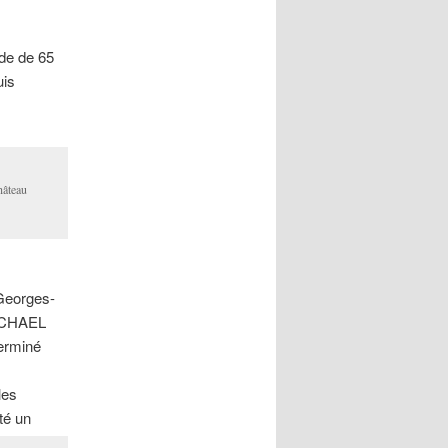
de de 65
uis
hâteau
-Georges-
MICHAEL
erminé
les
té un