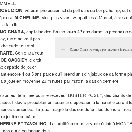
MMELL.
CEL DION
, vétéran professionnel de golf du club LongChamp, est e
 épouse
MICHELINE.
Mes plus vives sympathies à Marcel, à ses enf
 la famille.
NO CHARA,
capitaine des Bruins, aura 42 ans durant la prochaine 
ey, mais ne veut pas
ndre parler du mot
Zdeno Chara ne songe pas encore à la retrait
AITE. Son entraîneur
CE CASSIDY
le croit
 capable de jouer
ant encore 4 ou 5 ans parce qu’il prend un soin jaloux de sa forme p
a a joué en moyenne 23 minutes par match la saison dernière.
aison est terminée pour le receveur BUSTER POSEY, des Giants de
cisco. Il devra probablement subir une opération à la hanche durant l
haines semaines. Il a joué malgré la douleur durant les derniers mois 
ire justice au bâton.
HERINE ET TAVOLINO
: J’ai profité de mon voyage-éclair à MON
ir des amis de longue date