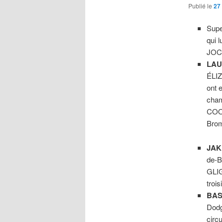
Publié le
27
Supe
qui 
JOCE
LAU
ÉLI
ont 
cha
COO
Brom
JAK
de-B
GLIG
troi
BAS
Dodg
circ