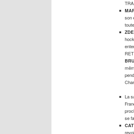
TRA
MAR
son
toute
ZDE
hock
ente
RETR
BRU
même
pend
Char
La s
Fran
proc
se fa
CAT
revo