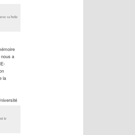
avec sa belle
 mémoire
 nous a
IE-
on
e la
niversité
nt le
.