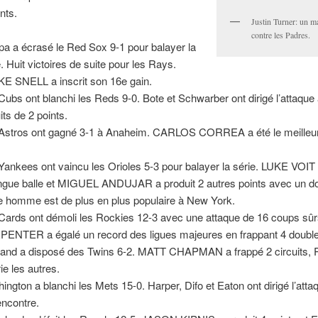
nts.
Justin Turner: un m
contre les Padres.
a a écrasé le Red Sox 9-1 pour balayer la
e. Huit victoires de suite pour les Rays.
E SNELL a inscrit son 16e gain.
Cubs ont blanchi les Reds 9-0. Bote et Schwarber ont dirigé l’attaqu
its de 2 points.
Astros ont gagné 3-1 à Anaheim. CARLOS CORREA a été le meilleu
Yankees ont vaincu les Orioles 5-3 pour balayer la série. LUKE VOIT
ongue balle et MIGUEL ANDUJAR a produit 2 autres points avec un do
e homme est de plus en plus populaire à New York.
Cards ont démoli les Rockies 12-3 avec une attaque de 16 coups sû
ENTER a égalé un record des ligues majeures en frappant 4 doubl
and a disposé des Twins 6-2. MATT CHAPMAN a frappé 2 circuits, P
ie les autres.
ington a blanchi les Mets 15-0. Harper, Difo et Eaton ont dirigé l’atta
encontre.