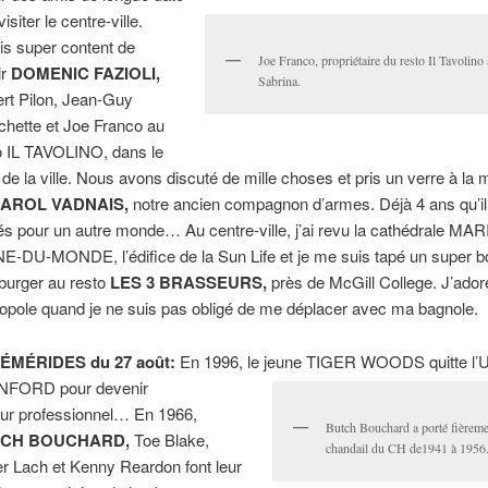
visiter le centre-ville.
ais super content de
Joe Franco, propriétaire du resto Il Tavolino 
ir
DOMENIC FAZIOLI,
Sabrina.
rt Pilon, Jean-Guy
chette et Joe Franco au
o IL TAVOLINO, dans le
 de la ville. Nous avons discuté de mille choses et pris un verre à la
AROL VADNAIS,
notre ancien compagnon d’armes. Déjà 4 ans qu’il
tés pour un autre monde… Au centre-ville, j’ai revu la cathédrale MAR
E-DU-MONDE, l’édifice de la Sun Life et je me suis tapé un super b
urger au resto
LES 3
BRASSEURS,
près de McGill College. J’ador
opole quand je ne suis pas obligé de me déplacer avec ma bagnole.
ÉMÉRIDES du 27 août:
En 1996, le jeune TIGER WOODS quitte l’U
NFORD pour devenir
eur professionnel… En 1966,
Butch Bouchard a porté fièreme
CH BOUCHARD,
Toe Blake,
chandail du CH de1941 à 1956
r Lach et Kenny Reardon font leur