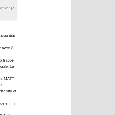
atch de 5 pp
e avec des
r avec 2
 a frappé
uble. Le
rs. MATT
es.
iscotty et
que en fin