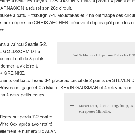
eland a défait les Royals 12-5. JASON KIPNIS a produit 4 points et
RNACION a réussi son 28e circuit.
aukee a battu Pittsburgh 7-4. Moustakas et Pina ont frappé des circui
ts aux dépens de CHRIS ARCHER, décevant depuis qu’il porte les c
tes.
ona a vaincu Seattle 5-2.
L GOLDSCHMIDT a
Paul Goldschmidt: le joueur-clé chez les D’
pé un circuit de 3 points
 donner la victoire à
K GREINKE.
Giants ont battu Texas 3-1 grâce au circuit de 2 points de STEVE
Braves ont gagné 4-0 à Miami. KEVIN GAUSMAN et 4 releveurs ont l
ins à deux petits coups
.
Marcel Dion, du club LongChamp, est e
son épouse Micheline.
Tigers ont perdu 7-2 contre
White Sox après avoir retiré
ciellement le numéro 3 d’ALAN