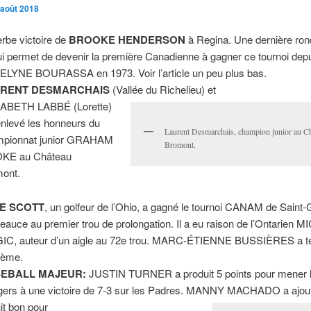
 août 2018
rbe victoire de
BROOKE HENDERSON
à Regina. Une dernière ron
lui permet de devenir la première Canadienne à gagner ce tournoi dep
LYNE BOURASSA en 1973. Voir l’article un peu plus bas.
RENT DESMARCHAIS
(Vallée du Richelieu) et
ZABETH LABBÉ (Lorette)
enlevé les honneurs du
Laurent Desmarchais, champion junior au C
mpionnat junior GRAHAM
Bromont.
KE au Château
ont.
E SCOTT
, un golfeur de l’Ohio, a gagné le tournoi CANAM de Saint
eauce au premier trou de prolongation. Il a eu raison de l’Ontarien 
IC, auteur d’un aigle au 72e trou. MARC-ÉTIENNE BUSSIÈRES a t
sième.
EBALL MAJEUR:
JUSTIN TURNER a produit 5 points pour mener 
ers à une victoire de 7-3 sur les Padres. MANNY MACHADO a ajou
uit bon pour