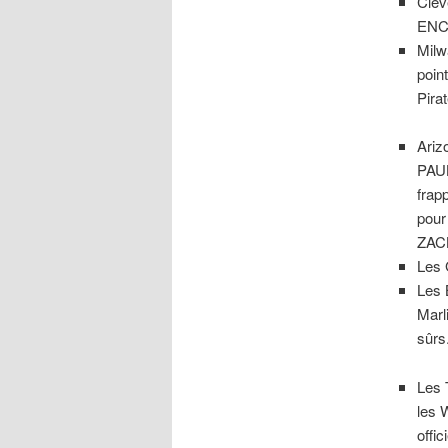
Clev
ENCA
Milw
poin
Pira
Ariz
PAU
frap
pour
ZAC
Les 
Les 
Marl
sûrs
Les 
les 
offi