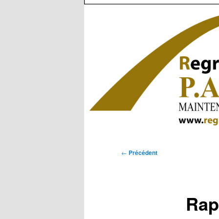
Navigation
←
Précédent
des
articles
Rap