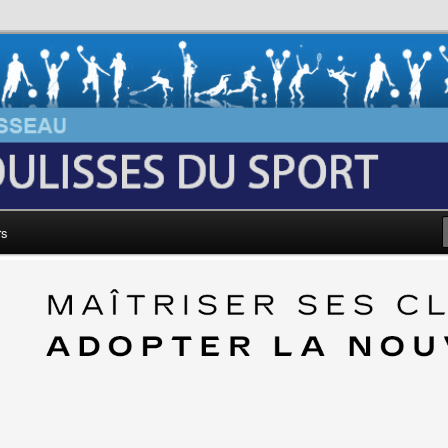
au: Les Coulisses du Sport
rs