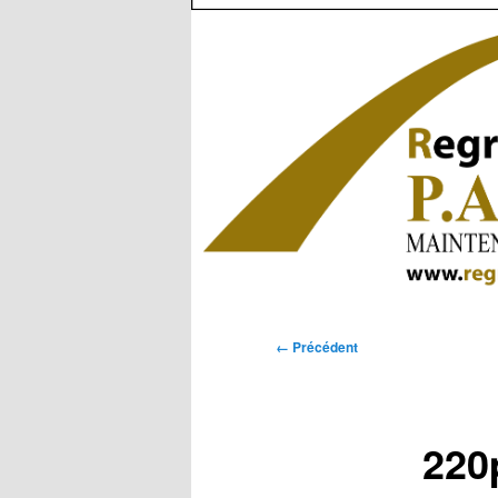
Navigation
← Précédent
des
images
220