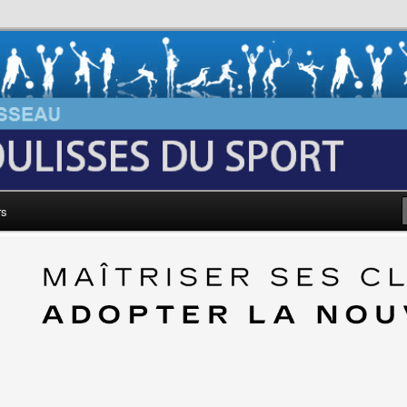
au: Les Coulisses du Sport
rs