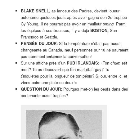
BLAKE SNELL,
as lanceur des Padres, devient joueur
autonome quelques jours après avoir gagné son 2e trophée
Cy Young. Il ne pourrait pas avoir un meilleur
timing.
Parmi
les équipes à ses trousses, il y a déjà
BOSTON,
San
Francisco et Seattle.
PENSÉE DU JOUR:
Si la température n’était pas aussi
changeante au Canada,
neuf
personnes sur 10 ne sauraient
pas comment
entamer
la conversation!
Sur une affiche près d’un
PUB IRLANDAIS:
«Ton
chum
est
mort? Tu as découvert que ton mari était gay? Tu
t’inquiètes pour la longueur de ton pénis? Si oui, entre ici et
viens boire une pinte ou deux!»
QUESTION DU JOUR:
Pourquoi met-on les oeufs dans des
contenants aussi fragiles?