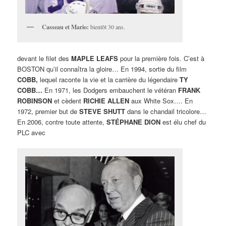
Casseau et Mario:
bientôt 30 ans.
devant le filet des
MAPLE LEAFS
pour la première fois. C’est à
BOSTON qu’il connaîtra la gloire… En 1994, sortie du film
COBB,
lequel raconte la vie et la carrière du légendaire
TY
COBB…
En 1971, les Dodgers embauchent le vétéran
FRANK
ROBINSON
et cèdent
RICHIE ALLEN
aux White Sox…. En
1972, premier but de
STEVE SHUTT
dans le chandail tricolore…
En 2006, contre toute attente,
STÉPHANE DION
est élu chef du
PLC avec