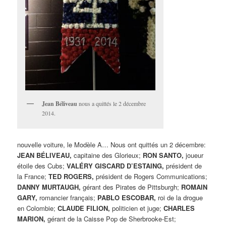
Jean Béliveau
nous a quittés le 2 décembre
2014.
nouvelle voiture, le Modèle A… Nous ont quittés un 2 décembre:
JEAN BÉLIVEAU,
capitaine des Glorieux;
RON SANTO,
joueur
étoile des Cubs;
VALÉRY GISCARD D’ESTAING,
président de
la France;
TED ROGERS,
président de Rogers Communications;
DANNY MURTAUGH,
gérant des Pirates de Pittsburgh;
ROMAIN
GARY,
romancier français;
PABLO ESCOBAR,
roi de la drogue
en Colombie;
CLAUDE FILION,
politicien et juge;
CHARLES
MARION,
gérant de la Caisse Pop de Sherbrooke-Est;