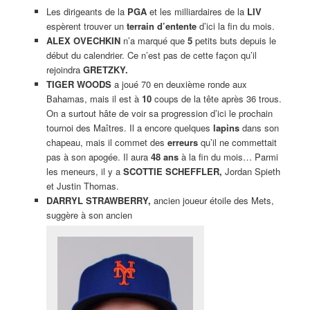
Les dirigeants de la
PGA
et les milliardaires de la
LIV
espèrent trouver un
terrain d’entente
d’ici la fin du mois.
ALEX OVECHKIN
n’a marqué que
5
petits buts depuis le
début du calendrier. Ce n’est pas de cette façon qu’il
rejoindra
GRETZKY.
TIGER WOODS
a joué 70 en deuxième ronde aux
Bahamas, mais il est à
10
coups de la tête après 36 trous.
On a surtout hâte de voir sa progression d’ici le prochain
tournoi des Maîtres. Il a encore quelques
lapins
dans son
chapeau, mais il commet des
erreurs
qu’il ne commettait
pas à son apogée. Il aura
48 ans
à la fin du mois… Parmi
les meneurs, il y a
SCOTTIE SCHEFFLER,
Jordan Spieth
et Justin Thomas.
DARRYL STRAWBERRY,
ancien joueur étoile des Mets,
suggère à son ancien