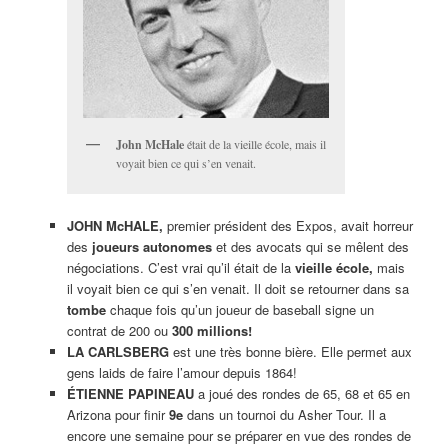
John McHale
était de la vieille école, mais il
voyait bien ce qui s’en venait.
JOHN McHALE,
premier président des Expos, avait horreur
des
joueurs autonomes
et des avocats qui se mêlent des
négociations. C’est vrai qu’il était de la
vieille école,
mais
il voyait bien ce qui s’en venait. Il doit se retourner dans sa
tombe
chaque fois qu’un joueur de baseball signe un
contrat de 200 ou
300 millions!
LA CARLSBERG
est une très bonne bière. Elle permet aux
gens laids de faire l’amour depuis 1864!
ÉTIENNE PAPINEAU
a joué des rondes de 65, 68 et 65 en
Arizona pour finir
9e
dans un tournoi du Asher Tour. Il a
encore une semaine pour se préparer en vue des rondes de