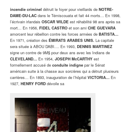
incendie criminel
détruit le foyer pour vieillards de
NOTRE-
DAME-DU-LAC
dans le Témiscouata et fait 44 morts… En 1998,
l’écrivain irlandais
OSCAR WILDE
est réhabilité 98 ans après sa
mort… En 1956,
FIDEL CASTRO
et son ami
CHE GUEVARA
amorcent leur rébellion contre les forces armées de
BATISTA…
En 1971, création des
ÉMIRATS ARABES UNIS.
La capitale
sera située à ABOU DABI…. En 1993,
DENNIS MARTINEZ
signe un contre de 9M$ pour deux ans avec les Indians de
CLEVELAND…
En 1954,
JOSEPH McCARTHY
est
formellement accusé de
conduite indigne
par le Sénat
américain suite à la chasse aux sorcières qui a détruit plusieurs
carrières… En 1893, inauguration de l’hôpital
VICTORIA…
En
1927,
HENRY FORD
dévoile sa