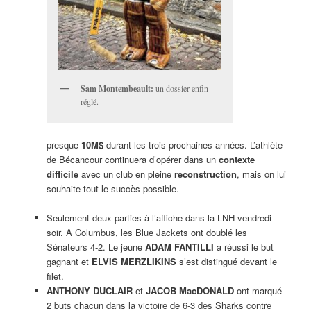
Sam Montembeault:
un dossier enfin
réglé.
presque
10M$
durant les trois prochaines années. L’athlète
de Bécancour continuera d’opérer dans un
contexte
difficile
avec un club en pleine
reconstruction
, mais on lui
souhaite tout le succès possible.
Seulement deux parties à l’affiche dans la LNH vendredi
soir. À Columbus, les Blue Jackets ont doublé les
Sénateurs 4-2. Le jeune
ADAM FANTILLI
a réussi le but
gagnant et
ELVIS MERZLIKINS
s’est distingué devant le
filet.
ANTHONY DUCLAIR
et
JACOB MacDONALD
ont marqué
2 buts chacun dans la victoire de 6-3 des Sharks contre