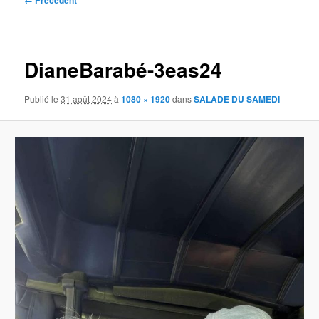
← Précédent
des
images
DianeBarabé-3eas24
Publié le
31 août 2024
à
1080 × 1920
dans
SALADE DU SAMEDI