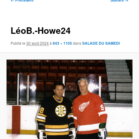
← Précédent
Suivant →
des
images
LéoB.-Howe24
Publié le
30 août 2024
à
843 × 1105
dans
SALADE DU SAMEDI