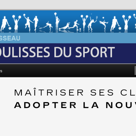
au: Les Coulisses du Sport
rs