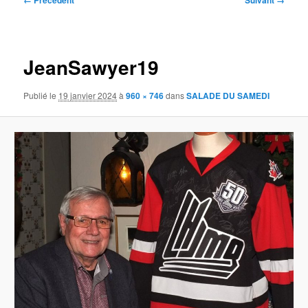
← Précédent
Suivant →
des
images
JeanSawyer19
Publié le
19 janvier 2024
à
960 × 746
dans
SALADE DU SAMEDI