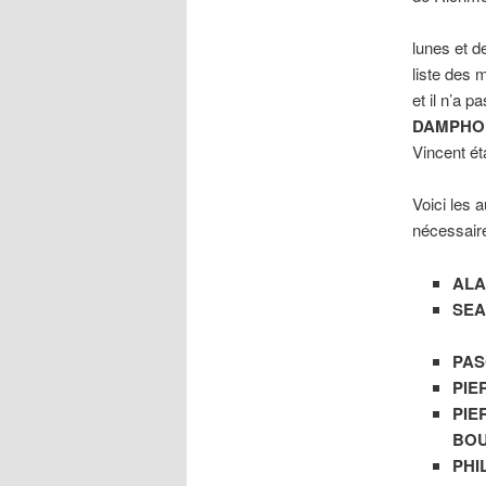
lunes et d
liste des 
et il n’a p
DAMPHO
Vincent éta
Voici les 
nécessaire
AL
SEA
PAS
PIE
PIE
BO
PHI