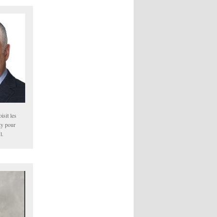
isit les
ty pour
l.