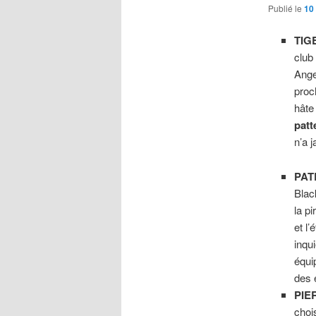
Publié le
10
TI
clu
Ange
proc
hâte
patt
n’a 
PAT
Blac
la p
et l’
inqu
équi
des 
PIE
choi