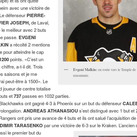
ipe) et ils ont quitté
eim avec une victoire de
 Le défenseur
PIERRE-
VIER JOSEPH,
de Laval,
é le meilleur avec 2 buts
ne passe.
EVGENI
KIN
a récolté 2 mentions
de pour atteindre le cap
1200
points. «C’est un
chiffre, a-t-il dit. Trois
Evgeni Malkin:
en route vers le Temple de 
es saisons et je me
renommée.
rai peut-être à 1500». Le
d joueur de centre totalise
buts et
737
passes en 1032 parties.
Blackhawks ont gagné 4-3 à Phoenix sur un but du défenseur
CALE
rolongation.
ANDREAS ATHANASIOU
s’est distingué avec 1 but et
Rangers ont pris une avance de 4 buts et ils ont salué l’acquisition de
DIMIR TARASENKO
par une victoire de 6-3 sur le Kraken. L’ancien
ussi le premier but du