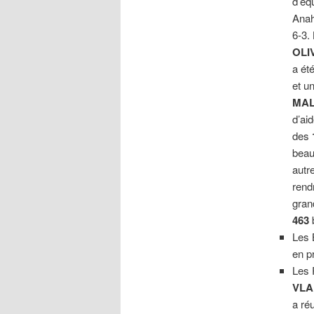
d’équ
Anah
6-3.
OLI
a ét
et u
MAL
d’ai
des
beau 
autr
rend
gran
463
Les 
en p
Les 
VLA
a ré