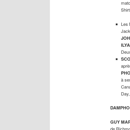
mat
Shirt
Les 
Jack
JOH
ILY
Deu
SCO
aprè
PHO
à se
Can
Day,
DAMPHOU
GUY MA
de Richmo