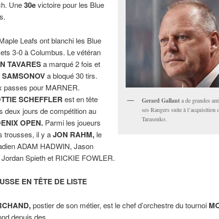
ch. Une
30e
victoire pour les Blue
s.
Maple Leafs ont blanchi les Blue
ets 3-0 à Columbus. Le vétéran
N TAVARES
a marqué 2 fois et
A SAMSONOV
a bloqué 30 tirs.
x passes pour MARNER.
TTIE SCHEFFLER
est en tête
Gerard Gallant
a de grandes am
s deux jours de compétition au
ses Rangers suite à l’acquisition
Tarasenko.
ENIX OPEN.
Parmi les joueurs
s trousses, il y a
JON RAHM,
le
adien ADAM HADWIN, Jason
 Jordan Spieth et RICKIE FOWLER.
SSE EN TÊTE DE LISTE
RCHAND,
postier de son métier, est le chef d’orchestre du tournoi
MO
nd depuis des