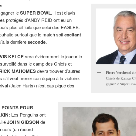
ts
 gagner le
SUPER BOWL.
Il est d’avis
les protégés d’ANDY REID ont eu un
ours plus difficile que celui des EAGLES.
ouhaite surtout que le match soit
excitant
u’à la dernière
seconde.
VIS KELCE
sera évidemment le joueur le
 surveillé dans le camp des Chiefs et
RICK MAHOMES
devra trouver d’autres
Pierre Vercheval
cho
s s’il veut mener son équipe à la victoire.
Chiefs de Kansas Ci
gagner le Super Bow
rival (Jalen Hurts) n’est pas piqué des
.
0 POINTS POUR
KIN:
Les Penguins ont
illé
JOHN GIBSON
de
ancers (un record