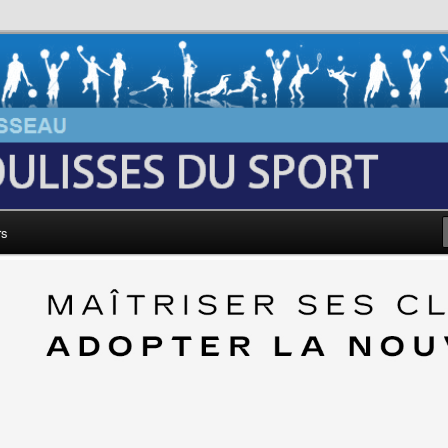
au: Les Coulisses du Sport
rs