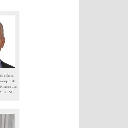
se
a fait sa
ousquiri de
onnaître une
ans la LNH.