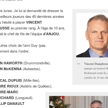
es lunes. Je lui ai demandé de dresser la
meilleurs joueurs des 45 dernières années
as hésité à placer
VINCENT
USSE
au premier rang. À l’âge de 10 ans,
it le chef de file de l’équipe
d’ANJOU.
autres choix de l’ami Guy (pas
ment dans l’ordre:
AN HAWORTH
(Drummondville).
Vincent Damphous
N McKENNA
(Asbestos).
marque au tournoi M
Richmond avant de c
carrière de 18 ans d
CAL DUPUIS
(Mille-Iles).
RRE RIOUX
(Astérix de Québec).
RRE-MARC
UCHARD
(Longueuil).
LLIP DANAULT