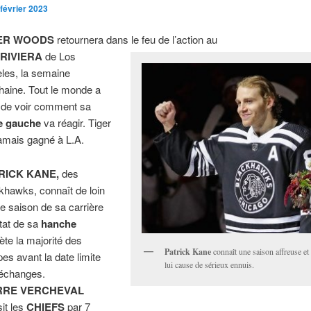
 février 2023
GER WOODS
retournera dans le feu de l’action au
b
RIVIERA
de Los
les, la semaine
haine. Tout le monde a
 de voir comment sa
e gauche
va réagir. Tiger
jamais gagné à L.A.
RICK KANE,
des
khawks, connaît de loin
ire saison de sa carrière
état de sa
hanche
iète la majorité des
Patrick Kane
connaît une saison affreuse et
pes avant la date limite
lui cause de sérieux ennuis.
échanges.
RRE VERCHEVAL
sit les
CHIEFS
par 7