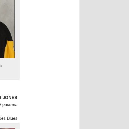
la
B JONES
 2 passes.
 des Blues