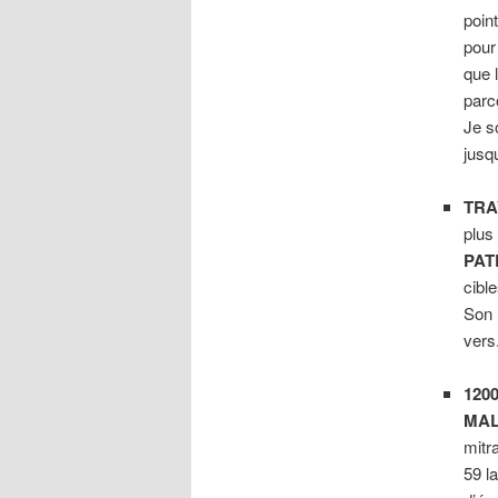
poin
pour
que 
parc
Je s
jusq
TRA
plus
PAT
cible
Son 
vers
120
MAL
mitra
59 l