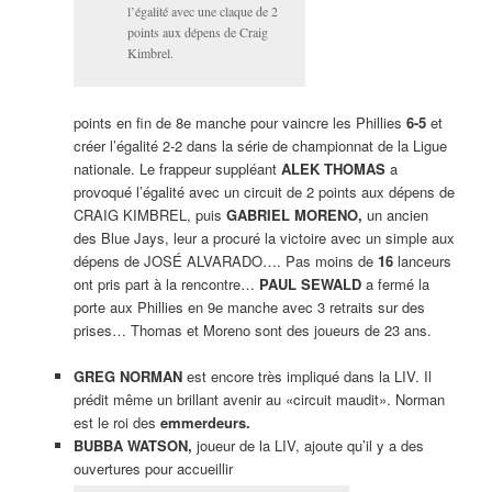
l’égalité avec une claque de 2
points aux dépens de Craig
Kimbrel.
points en fin de 8e manche pour vaincre les Phillies
6-5
et
créer l’égalité 2-2 dans la série de championnat de la Ligue
nationale. Le frappeur suppléant
ALEK THOMAS
a
provoqué l’égalité avec un circuit de 2 points aux dépens de
CRAIG KIMBREL, puis
GABRIEL MORENO,
un ancien
des Blue Jays, leur a procuré la victoire avec un simple aux
dépens de JOSÉ ALVARADO…. Pas moins de
16
lanceurs
ont pris part à la rencontre…
PAUL SEWALD
a fermé la
porte aux Phillies en 9e manche avec 3 retraits sur des
prises… Thomas et Moreno sont des joueurs de 23 ans.
GREG NORMAN
est encore très impliqué dans la LIV. Il
prédit même un brillant avenir au «circuit maudit». Norman
est le roi des
emmerdeurs.
BUBBA WATSON,
joueur de la LIV, ajoute qu’il y a des
ouvertures pour accueillir