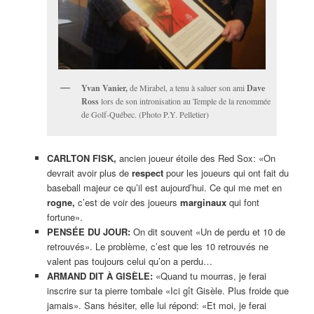
Yvan Vanier,
de Mirabel, a tenu à saluer son ami
Dave
Ross
lors de son intronisation au Temple de la renommée
de Golf-Québec. (Photo P.Y. Pelletier)
CARLTON FISK,
ancien joueur étoile des Red Sox: «On
devrait avoir plus de
respect
pour les joueurs qui ont fait du
baseball majeur ce qu’il est aujourd’hui. Ce qui me met en
rogne,
c’est de voir des joueurs
marginaux
qui font
fortune».
PENSÉE DU JOUR:
On dit souvent «Un de perdu et 10 de
retrouvés». Le problème, c’est que les 10 retrouvés ne
valent pas toujours celui qu’on a perdu…
ARMAND DIT À GISÈLE:
«Quand tu mourras, je ferai
inscrire sur ta pierre tombale «Ici gît Gisèle. Plus froide que
jamais». Sans hésiter, elle lui répond: «Et moi, je ferai