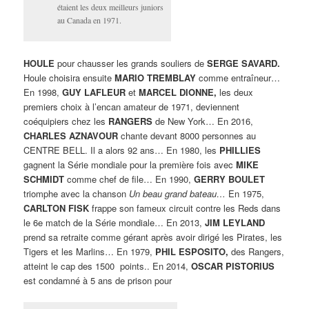
étaient les deux meilleurs juniors
au Canada en 1971.
HOULE
pour chausser les grands souliers de
SERGE SAVARD.
Houle choisira ensuite
MARIO TREMBLAY
comme entraîneur…
En 1998,
GUY LAFLEUR
et
MARCEL DIONNE,
les deux
premiers choix à l’encan amateur de 1971, deviennent
coéquipiers chez les
RANGERS
de New York… En 2016,
CHARLES AZNAVOUR
chante devant 8000 personnes au
CENTRE BELL. Il a alors 92 ans… En 1980, les
PHILLIES
gagnent la Série mondiale pour la première fois avec
MIKE
SCHMIDT
comme chef de file… En 1990,
GERRY BOULET
triomphe avec la chanson
Un beau grand bateau…
En 1975,
CARLTON FISK
frappe son fameux circuit contre les Reds dans
le 6e match de la Série mondiale… En 2013,
JIM LEYLAND
prend sa retraite comme gérant après avoir dirigé les Pirates, les
Tigers et les Marlins… En 1979,
PHIL ESPOSITO,
des Rangers,
atteint le cap des 1500 points.. En 2014,
OSCAR PISTORIUS
est condamné à 5 ans de prison pour