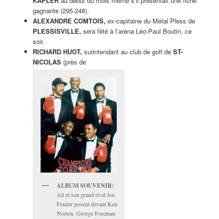
KAPLER
au début du mois même s’il présentait une fiche
gagnante (295-248).
ALEXANDRE COMTOIS,
ex-capitaine du Métal Pless de
PLESSISVILLE,
sera fêté à l’aréna Léo-Paul Boutin, ce
soir.
RICHARD HUOT,
surintendant au club de golf de
ST-
NICOLAS
(près de
ALBUM SOUVENIR:
Ali et son grand rival Joe
Frazier posent devant Ken
Norton, George Foreman