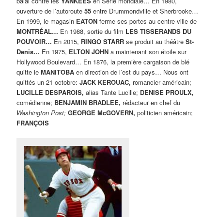
balai contre les
YANKEES
en Série mondiale… En 1980,
ouverture de l’autoroute
55
entre Drummondville et Sherbrooke…
En 1999, le magasin
EATON
ferme ses portes au centre-ville de
MONTRÉAL…
En 1988, sortie du film
LES TISSERANDS DU
POUVOIR…
En 2015,
RINGO STARR
se produit au théâtre
St-
Denis…
En 1975,
ELTON JOHN
a maintenant son étoile sur
Hollywood Boulevard… En 1876, la première cargaison de blé
quitte le
MANITOBA
en direction de l’est du pays… Nous ont
quittés un 21 octobre:
JACK KEROUAC,
romancier américain;
LUCILLE DESPAROIS,
alias Tante Lucille;
DENISE PROULX,
comédienne;
BENJAMIN BRADLEE,
rédacteur en chef du
Washington Post;
GEORGE McGOVERN,
politicien américain;
FRANÇOIS