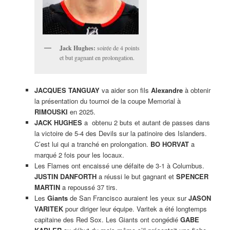
Jack Hughes:
soirée de 4 points
et but gagnant en prolongation.
JACQUES TANGUAY
va aider son fils
Alexandre
à obtenir
la présentation du tournoi de la coupe Memorial à
RIMOUSKI
en 2025.
JACK HUGHES
a obtenu 2 buts et autant de passes dans
la victoire de 5-4 des Devils sur la patinoire des Islanders.
C’est lui qui a tranché en prolongation.
BO HORVAT
a
marqué 2 fois pour les locaux.
Les Flames ont encaissé une défaite de 3-1 à Columbus.
JUSTIN DANFORTH
a réussi le but gagnant et
SPENCER
MARTIN
a repoussé 37 tirs.
Les
Giants
de San Francisco auraient les yeux sur
JASON
VARITEK
pour diriger leur équipe. Varitek a été longtemps
capitaine des Red Sox. Les Giants ont congédié
GABE